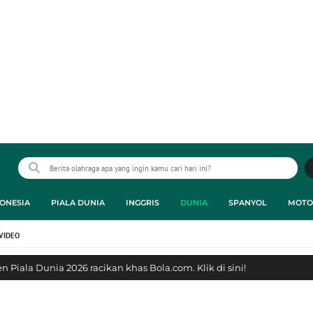
ONESIA
PIALA DUNIA
INGGRIS
DUNIA
SPANYOL
MOTO
VIDEO
 Piala Dunia 2026 racikan khas Bola.com. Klik di sini!