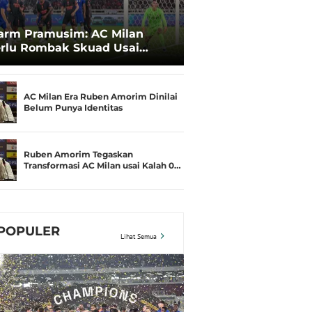
arm Pramusim: AC Milan
rlu Rombak Skuad Usai
lah 0-3 dari Chelsea
AC Milan Era Ruben Amorim Dinilai
Belum Punya Identitas
Ruben Amorim Tegaskan
Transformasi AC Milan usai Kalah 0…
POPULER
Lihat Semua