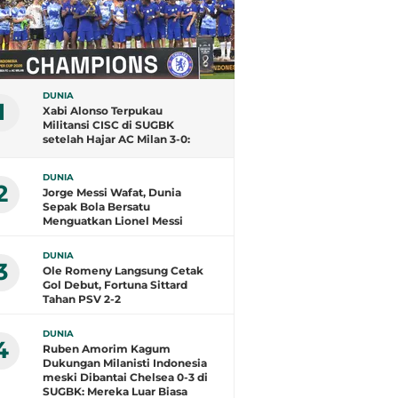
DUNIA
1
Xabi Alonso Terpukau
Militansi CISC di SUGBK
setelah Hajar AC Milan 3-0:
Tribune Biru Sangat Berisik,
Milanisti juga
DUNIA
2
Jorge Messi Wafat, Dunia
Sepak Bola Bersatu
Menguatkan Lionel Messi
DUNIA
3
Ole Romeny Langsung Cetak
Gol Debut, Fortuna Sittard
Tahan PSV 2-2
DUNIA
4
Ruben Amorim Kagum
Dukungan Milanisti Indonesia
meski Dibantai Chelsea 0-3 di
SUGBK: Mereka Luar Biasa