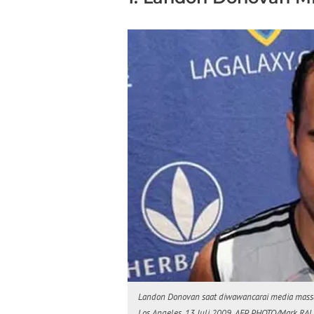
Landon Donovan saat diwawancarai media massa 
Los Angeles, 13 Juli 2009. AFP PHOTO/Mark RA