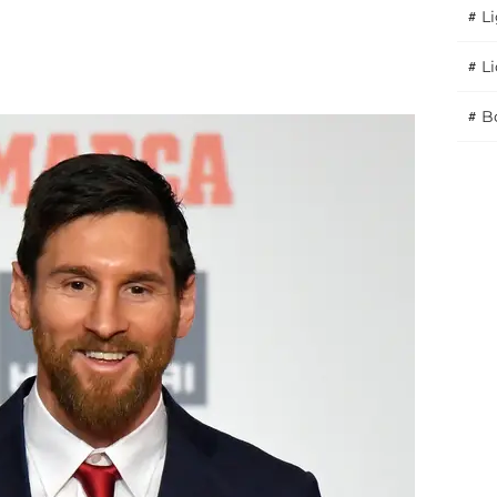
#
Li
#
L
#
B