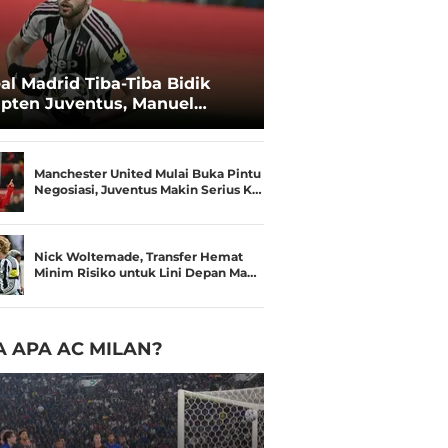
al Madrid Tiba-Tiba Bidik
pten Juventus, Manuel
catelli
Manchester United Mulai Buka Pintu
Negosiasi, Juventus Makin Serius K…
Nick Woltemade, Transfer Hemat
Minim Risiko untuk Lini Depan Ma…
 APA AC MILAN?