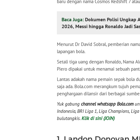
baru dengan nama Cosmos Redshift 7 atau 
Baca Juga:
Dokumen Polisi Ungkap 
2026, Messi hingga Ronaldo Jadi Sa
Menurut Dr David Sobral, pemberian nama C
lapangan bola.
Setali tiga uang dengan Ronaldo, Nama Al
Piero dipakai untuk menamai sebuah pantai 
Lantas adakah nama pemain sepak bola du
saja ada. Bola.com merangkum tujuh pem
penghargaan dilansir dari berbagai sumbe
Yuk gabung
channel whatsapp Bola.com
unt
Indonesia, BRI Liga 1, Liga Champions, Liga I
bulutangkis.
Klik di sini (JOIN)
1. Landon Donovan 