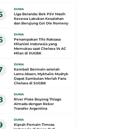
DUNIA
5
Liga Belanda: Bek PSV Masih
Kecewa Lakukan Kesalahan
dan Berujung Gol Ole Romeny
DUNIA
6
Penampakan Tifo Raksasa
Milanisti Indonesia yang
Memukau saat Chelsea Vs AC
Milan di SUGBK
DUNIA
7
Kembali Bermain setelah
Lama Absen, Mykhailo Mudryk
Dapat Sambutan Meriah Fans
Chelsea di SUGBK
DUNIA
8
River Plate Boyong Thiago
Almada dengan Rekor
Transfer Argentina
DUNIA
9
Kiprah Pemain Timnas