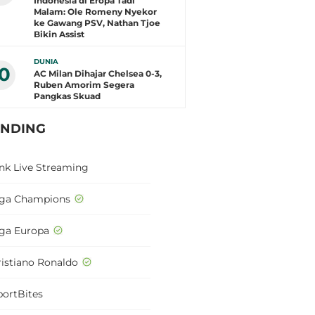
Indonesia di Eropa Tadi
Malam: Ole Romeny Nyekor
ke Gawang PSV, Nathan Tjoe
Bikin Assist
DUNIA
10
AC Milan Dihajar Chelsea 0-3,
Ruben Amorim Segera
Pangkas Skuad
ENDING
ink Live Streaming
iga Champions
iga Europa
ristiano Ronaldo
portBites