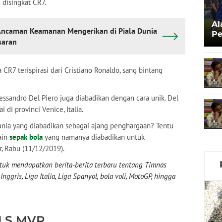
disingkat CR7.
Al
Ancaman Keamanan Mengerikan di Piala Dunia
Pe
saran
Ka
R7 terispirasi dari Cristiano Ronaldo, sang bintang
essandro Del Piero juga diabadikan dengan cara unik. Del
di provinci Venice, Italia.
nia yang diabadikan sebagai ajang penghargaan? Tentu
ain
sepak bola
yang namanya diabadikan untuk
r, Rabu (11/12/2019).
uk mendapatkan berita-berita terbaru tentang Timnas
nggris, Liga Italia, Liga Spanyol, bola voli, MotoGP, hingga
MLS MVP