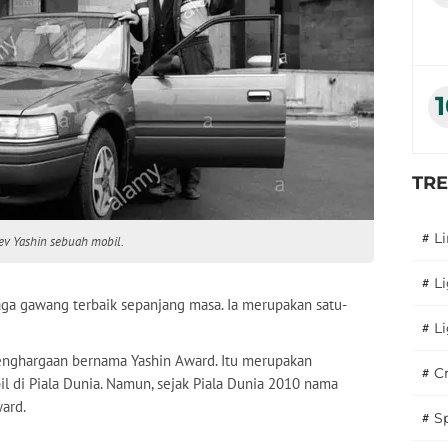
TR
#
L
ev Yashin sebuah mobil.
#
L
aga gawang terbaik sepanjang masa. Ia merupakan satu-
#
L
nghargaan bernama Yashin Award. Itu merupakan
#
C
il di Piala Dunia. Namun, sejak Piala Dunia 2010 nama
ard.
#
S