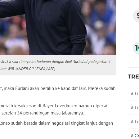
instruksi saat timnya berhadapan dengan Real Sociedad pada pekan 4
alam WIB. (ANDER GILLENEA / AFP)
TR
t, maka Furlani akan beralih ke kandidat lain. Mereka sudah
#
L
g meraih kesuksesan di Bayer Leverkusen namun dipecat
#
L
a setelah 34 pertandingan masa jabatannya.
#
L
nso sudah berada dalam negosiasi tingkat lanjut dengan
#
C