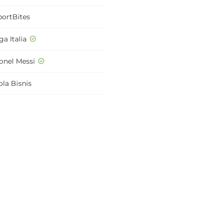
portBites
ga Italia
ionel Messi
ola Bisnis