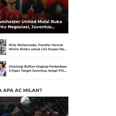
nchester United Mulai Buka
ntu Negosiasi, Juventus
kin Serius Kejar Joshua
rkzee
Nick Woltemade, Transfer Hemat
Minim Risiko untuk Lini Depan Ma…
Gianluigi Buffon Ungkap Perbedaan
2 Kiper Target Juventus, tetapi Pili…
 APA AC MILAN?