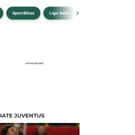
SportBites
Liga Italia
Link Live Streaming
Advertisement
DATE JUVENTUS