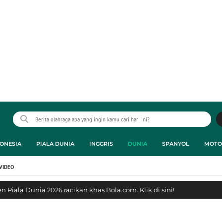
ONESIA
PIALA DUNIA
INGGRIS
DUNIA
SPANYOL
MOTO
VIDEO
 Piala Dunia 2026 racikan khas Bola.com. Klik di sini!