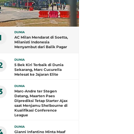
DUNIA
1
AC Milan Mendarat di Soetta,
Milanisti Indonesia
Menyambut dari Balik Pagar
DUNIA
2
5 Bek Kiri Terbaik di Dunia
Sekarang, Marc Cucurella
Melesat ke Jajaran Elite
DUNIA
3
Marc-Andre ter Stegen
Datang, Maarten Paes
Diprediksi Tetap Starter Ajax
saat Menjamu Shelbourne di
Kualifikasi Conference
League
DUNIA
4
Gianni Infantino Minta Maaf