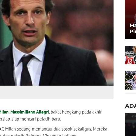
Ma
Pi
Ma
Zi
ADA
Milan
,
Massimiliano Allegri
, bakal hengkang pada akhir
ersiap-siap mencari pelatih baru.
, AC Milan sedang memantau dua sosok sekaligus. Mereka
, dan pelatih Bologna, Vincenzo Italiano.