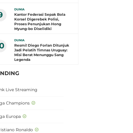
DUNIA
9
Kantor Federasi Sepak Bola
Korsel Digerebek Polisi,
Proses Penunjukan Hong
Myung-bo Diselidiki
DUNIA
10
Resmi! Diego Forlan Ditunjuk
Jadi Pelatih Timnas Uruguay:
Misi Berat Menunggu Sang
Legenda
ENDING
ink Live Streaming
iga Champions
iga Europa
ristiano Ronaldo