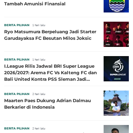
Tambah Amunisi Finansial
BERITA PILIHAN
1 hari lalu
Ryo Matsumura Berpeluang Jadi Starter
Garudayaksa FC Besutan Milos Joksic
BERITA PILIHAN
1 hari lalu
I.League Rilis Jadwal BRI Super League
2026/2027: Arema FC Vs Kalteng FC dan
Bali United Kontra PSS Sleman Jadi
Pembuka pada 4 September
BERITA PILIHAN
2 hari lalu
Maarten Paes Dukung Adrian Dalmau
Berkarier di Indonesia
BERITA PILIHAN
2 hari lalu