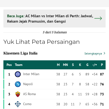
Baca Juga:
AC Milan vs Inter Milan di Perth: Jadwal,
Rekam Jejak Pramusim, dan Gengsi
5 dari 5 halaman
Yuk Lihat Peta Persaingan