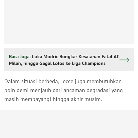
Baca Juga:
Luka Modric Bongkar Kesalahan Fatal AC
Milan, hingga Gagal Lolos ke Liga Champions
Dalam situasi berbeda, Lecce juga membutuhkan
poin demi menjauh dari ancaman degradasi yang
masih membayangi hingga akhir musim.