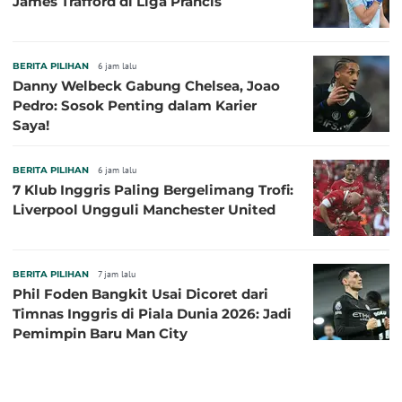
James Trafford di Liga Prancis
BERITA PILIHAN
6 jam lalu
Danny Welbeck Gabung Chelsea, Joao
Pedro: Sosok Penting dalam Karier
Saya!
BERITA PILIHAN
6 jam lalu
7 Klub Inggris Paling Bergelimang Trofi:
Liverpool Ungguli Manchester United
BERITA PILIHAN
7 jam lalu
Phil Foden Bangkit Usai Dicoret dari
Timnas Inggris di Piala Dunia 2026: Jadi
Pemimpin Baru Man City