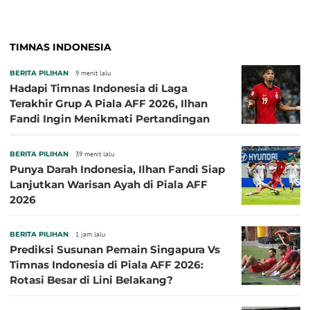
TIMNAS INDONESIA
BERITA PILIHAN
9 menit lalu
Hadapi Timnas Indonesia di Laga
Terakhir Grup A Piala AFF 2026, Ilhan
Fandi Ingin Menikmati Pertandingan
BERITA PILIHAN
39 menit lalu
Punya Darah Indonesia, Ilhan Fandi Siap
Lanjutkan Warisan Ayah di Piala AFF
2026
BERITA PILIHAN
1 jam lalu
Prediksi Susunan Pemain Singapura Vs
Timnas Indonesia di Piala AFF 2026:
Rotasi Besar di Lini Belakang?