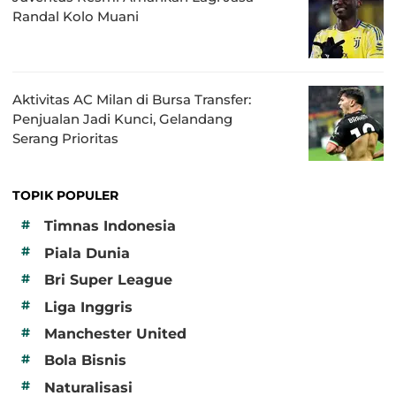
Randal Kolo Muani
Aktivitas AC Milan di Bursa Transfer:
Penjualan Jadi Kunci, Gelandang
Serang Prioritas
TOPIK POPULER
#
Timnas Indonesia
#
Piala Dunia
#
Bri Super League
#
Liga Inggris
#
Manchester United
#
Bola Bisnis
#
Naturalisasi