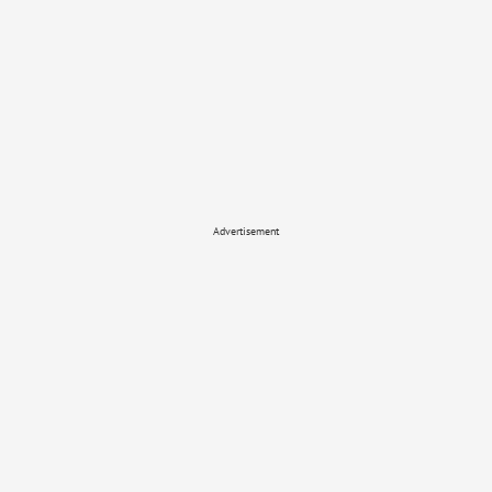
Advertisement