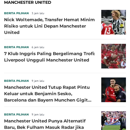
MANCHESTER UNITED
BERITA PILIHAN
3 jam lalu
Nick Woltemade, Transfer Hemat Minim
Risiko untuk Lini Depan Manchester
United
BERITA PILIHAN
6 jam lalu
7 Klub Inggris Paling Bergelimang Trofi:
Liverpool Ungguli Manchester United
BERITA PILIHAN
9 jam lalu
Manchester United Tutup Rapat Pintu
Keluar untuk Benjamin Sesko,
Barcelona dan Bayern Munchen Gigit
Jari
BERITA PILIHAN
9 jam lalu
Manchester United Punya Alternatif
Baru, Bek Fulham Masuk Radar jika