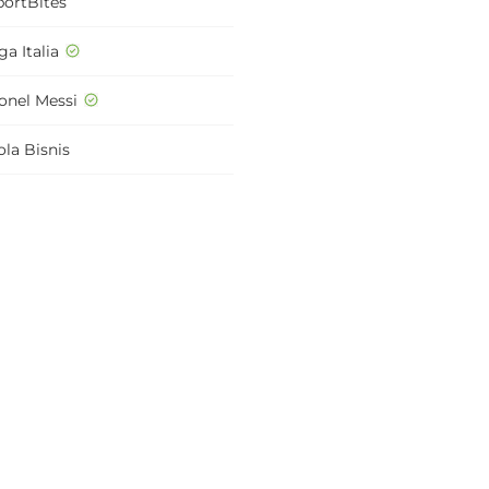
portBites
ga Italia
ionel Messi
ola Bisnis