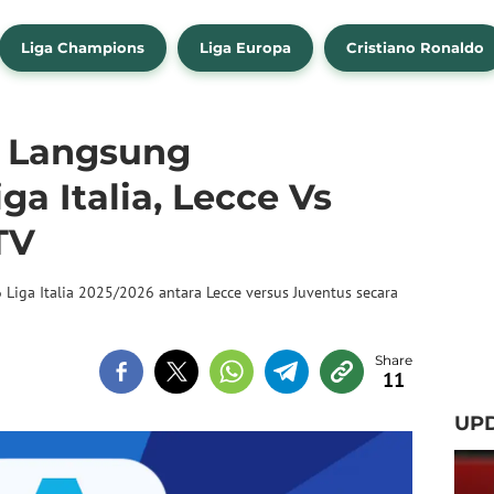
Liga Champions
Liga Europa
Cristiano Ronaldo
n Langsung
ga Italia, Lecce Vs
TV
Liga Italia 2025/2026 antara Lecce versus Juventus secara
11
UP