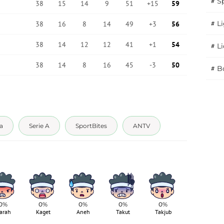
#
S
#
Li
#
L
#
B
ia
Serie A
SportBites
ANTV
0%
0%
0%
0%
0%
arah
Kaget
Aneh
Takut
Takjub