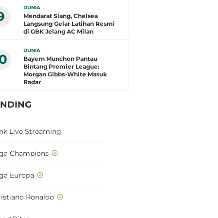
DUNIA
9
Mendarat Siang, Chelsea
Langsung Gelar Latihan Resmi
di GBK Jelang AC Milan
DUNIA
10
Bayern Munchen Pantau
Bintang Premier League:
Morgan Gibbs-White Masuk
Radar
ENDING
ink Live Streaming
iga Champions
iga Europa
ristiano Ronaldo