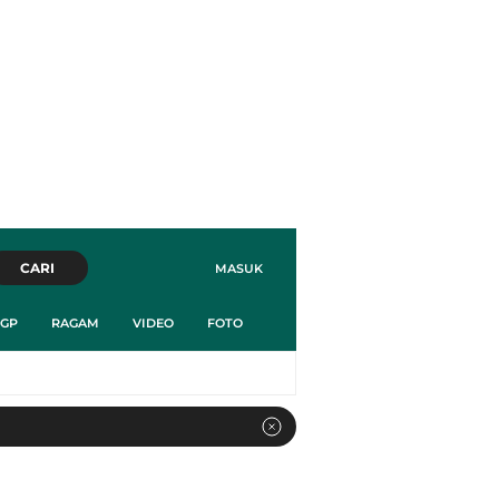
CARI
MASUK
GP
RAGAM
VIDEO
FOTO