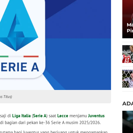
Ma
Pi
Ma
Zi
us Titus)
ADA
saji di
Liga Italia
(
Serie A
) saat
Lecce
menjamu
Juventus
di bagian dari pekan ke-36 Serie A musim 2025/2026.
 terutama bagi Juventus yang berjuang untuk mengamankan