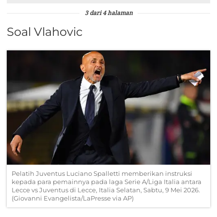
3 dari 4 halaman
Soal Vlahovic
Pelatih Juventus Luciano Spalletti memberikan instruksi
kepada para pemainnya pada laga Serie A/Liga Italia antara
Lecce vs Juventus di Lecce, Italia Selatan, Sabtu, 9 Mei 2026.
(Giovanni Evangelista/LaPresse via AP)