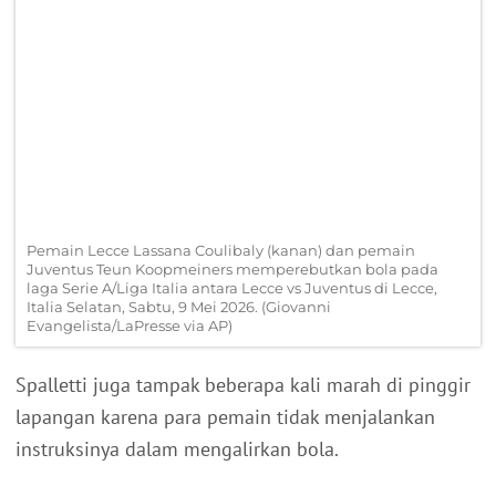
Pemain Lecce Lassana Coulibaly (kanan) dan pemain
Juventus Teun Koopmeiners memperebutkan bola pada
laga Serie A/Liga Italia antara Lecce vs Juventus di Lecce,
Italia Selatan, Sabtu, 9 Mei 2026. (Giovanni
Evangelista/LaPresse via AP)
Spalletti juga tampak beberapa kali marah di pinggir
lapangan karena para pemain tidak menjalankan
instruksinya dalam mengalirkan bola.