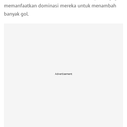
memanfaatkan dominasi mereka untuk menambah
banyak gol.
Advertisement