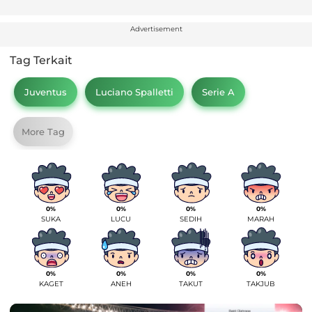
Advertisement
Tag Terkait
Juventus
Luciano Spalletti
Serie A
More Tag
0%
0%
0%
0%
SUKA
LUCU
SEDIH
MARAH
0%
0%
0%
0%
KAGET
ANEH
TAKUT
TAKJUB