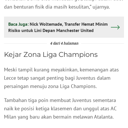
dan benturan fisik dia masih kesulitan,” ujarnya.
Baca Juga:
Nick Woltemade, Transfer Hemat Minim
Risiko untuk Lini Depan Manchester United
4 dari 4 halaman
Kejar Zona Liga Champions
Meski tampil kurang meyakinkan, kemenangan atas
Lecce tetap sangat penting bagi Juventus dalam
persaingan menuju zona Liga Champions.
Tambahan tiga poin membuat Juventus sementara
naik ke posisi ketiga klasemen dan unggul atas AC
Milan yang baru akan bermain melawan Atalanta.