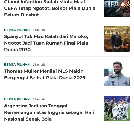
Gianni Infantino Sudah Minta Maaf,
UEFA Tetap Ngotot: Boikot Piala Dunia
Belum Dicabut
BERITA PILIHAN
1 hari lalu
Spanyol Tak Mau Kalah dari Maroko,
Ngotot Jadi Tuan Rumah Final Piala
Dunia 2030
BERITA PILIHAN
1 hari lalu
Thomas Muller Menilai MLS Makin
Bergengsi Berkat Piala Dunia 2026
BERITA PILIHAN
2 hari lalu
Argentina Jadikan Tanggal
Kemenangan atas Inggris sebagai Hari
Nasional Sepak Bola