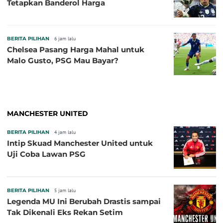
Tetapkan Banderol Harga
BERITA PILIHAN
6 jam lalu
Chelsea Pasang Harga Mahal untuk
Malo Gusto, PSG Mau Bayar?
MANCHESTER UNITED
BERITA PILIHAN
4 jam lalu
Intip Skuad Manchester United untuk
Uji Coba Lawan PSG
BERITA PILIHAN
5 jam lalu
Legenda MU Ini Berubah Drastis sampai
Tak Dikenali Eks Rekan Setim