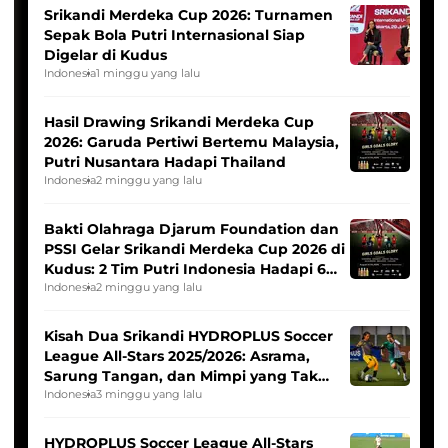
Srikandi Merdeka Cup 2026: Turnamen
Sepak Bola Putri Internasional Siap
Digelar di Kudus
Indonesia
1 minggu yang lalu
Hasil Drawing Srikandi Merdeka Cup
2026: Garuda Pertiwi Bertemu Malaysia,
Putri Nusantara Hadapi Thailand
Indonesia
2 minggu yang lalu
Bakti Olahraga Djarum Foundation dan
PSSI Gelar Srikandi Merdeka Cup 2026 di
Kudus: 2 Tim Putri Indonesia Hadapi 6
Tim Asia
Indonesia
2 minggu yang lalu
Kisah Dua Srikandi HYDROPLUS Soccer
League All-Stars 2025/2026: Asrama,
Sarung Tangan, dan Mimpi yang Tak
Pernah Padam
Indonesia
3 minggu yang lalu
HYDROPLUS Soccer League All-Stars