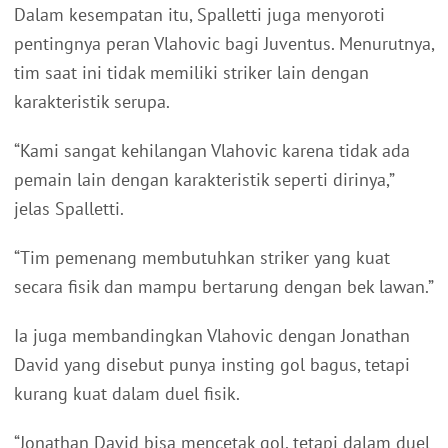
Dalam kesempatan itu, Spalletti juga menyoroti
pentingnya peran Vlahovic bagi Juventus. Menurutnya,
tim saat ini tidak memiliki striker lain dengan
karakteristik serupa.
“Kami sangat kehilangan Vlahovic karena tidak ada
pemain lain dengan karakteristik seperti dirinya,”
jelas Spalletti.
“Tim pemenang membutuhkan striker yang kuat
secara fisik dan mampu bertarung dengan bek lawan.”
Ia juga membandingkan Vlahovic dengan Jonathan
David yang disebut punya insting gol bagus, tetapi
kurang kuat dalam duel fisik.
“Jonathan David bisa mencetak gol, tetapi dalam duel