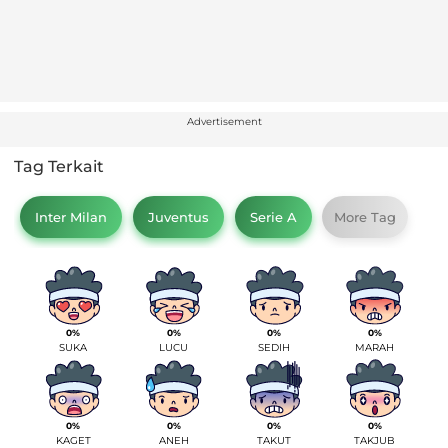
Advertisement
Tag Terkait
Inter Milan
Juventus
Serie A
More Tag
0%
0%
0%
0%
SUKA
LUCU
SEDIH
MARAH
0%
0%
0%
0%
KAGET
ANEH
TAKUT
TAKJUB