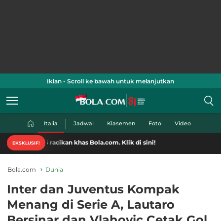
Iklan - Scroll ke bawah untuk melanjutkan
Italia
Jadwal
Klasemen
Foto
Video
6 racikan khas Bola.com. Klik di sini!
EKSKLUSIF!
Bola.com
Dunia
Inter dan Juventus Kompak
Menang di Serie A, Lautaro
Bersinar dan Vlahovic Cetak Gol