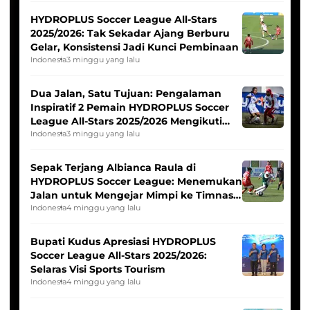
HYDROPLUS Soccer League All-Stars
2025/2026: Tak Sekadar Ajang Berburu
Gelar, Konsistensi Jadi Kunci Pembinaan
Indonesia
3 minggu yang lalu
Dua Jalan, Satu Tujuan: Pengalaman
Inspiratif 2 Pemain HYDROPLUS Soccer
League All-Stars 2025/2026 Mengikuti
Seleksi Timnas Indonesia Putri
Indonesia
3 minggu yang lalu
Sepak Terjang Albianca Raula di
HYDROPLUS Soccer League: Menemukan
Jalan untuk Mengejar Mimpi ke Timnas
Indonesia Putri
Indonesia
4 minggu yang lalu
Bupati Kudus Apresiasi HYDROPLUS
Soccer League All-Stars 2025/2026:
Selaras Visi Sports Tourism
Indonesia
4 minggu yang lalu