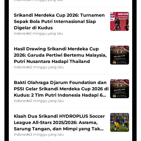
League
Srikandi Merdeka Cup 2026: Turnamen
Sepak Bola Putri Internasional Siap
Digelar di Kudus
Indonesia
1 minggu yang lalu
Hasil Drawing Srikandi Merdeka Cup
2026: Garuda Pertiwi Bertemu Malaysia,
Putri Nusantara Hadapi Thailand
Indonesia
2 minggu yang lalu
Bakti Olahraga Djarum Foundation dan
PSSI Gelar Srikandi Merdeka Cup 2026 di
Kudus: 2 Tim Putri Indonesia Hadapi 6
Tim Asia
Indonesia
2 minggu yang lalu
Kisah Dua Srikandi HYDROPLUS Soccer
League All-Stars 2025/2026: Asrama,
Sarung Tangan, dan Mimpi yang Tak
Pernah Padam
Indonesia
3 minggu yang lalu