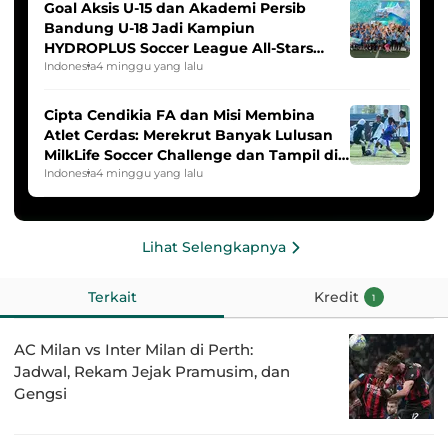
Goal Aksis U-15 dan Akademi Persib
Bandung U-18 Jadi Kampiun
HYDROPLUS Soccer League All-Stars
2025/2026
Indonesia
4 minggu yang lalu
Cipta Cendikia FA dan Misi Membina
Atlet Cerdas: Merekrut Banyak Lulusan
MilkLife Soccer Challenge dan Tampil di
HYDROPLUS Soccer League
Indonesia
4 minggu yang lalu
Lihat Selengkapnya
Terkait
Kredit
1
AC Milan vs Inter Milan di Perth:
Jadwal, Rekam Jejak Pramusim, dan
Gengsi