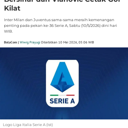
Kilat
Inter Milan dan Juventus sama-sama meraih kemenangan
penting pada pekan ke-36 Serie A, Sabtu (10/5/2026) dini hari
WIB.
BolaCom |
Wiwig Prayugi
Diterbitkan 10 Mei 2026, 05:06 WIB
Logo Liga Italia Serie A (Ist)