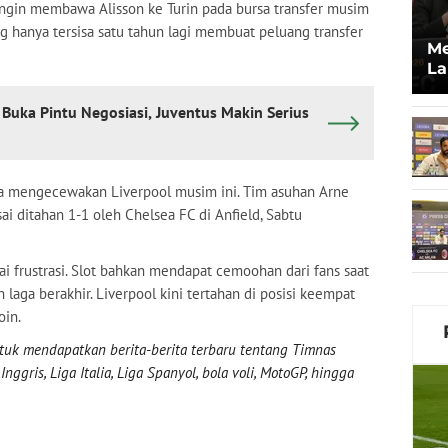
 ingin membawa Alisson ke Turin pada bursa transfer musim
ng hanya tersisa satu tahun lagi membuat peluang transfer
Me
La
di
Buka Pintu Negosiasi, Juventus Makin Serius
ma mengecewakan Liverpool musim ini. Tim asuhan Arne
i ditahan 1-1 oleh Chelsea FC di Anfield, Sabtu
i frustrasi. Slot bahkan mendapat cemoohan dari fans saat
aga berakhir. Liverpool kini tertahan di posisi keempat
oin.
uk mendapatkan berita-berita terbaru tentang Timnas
nggris, Liga Italia, Liga Spanyol, bola voli, MotoGP, hingga