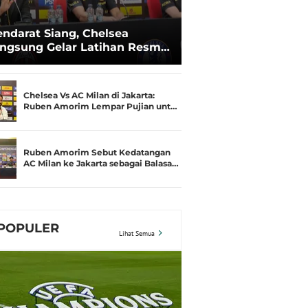
ndarat Siang, Chelsea
ngsung Gelar Latihan Resmi
 GBK Jelang AC Milan
Chelsea Vs AC Milan di Jakarta:
Ruben Amorim Lempar Pujian unt…
Ruben Amorim Sebut Kedatangan
AC Milan ke Jakarta sebagai Balasa…
POPULER
Lihat Semua