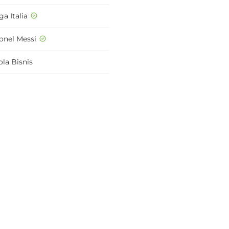
ga Italia
ionel Messi
ola Bisnis