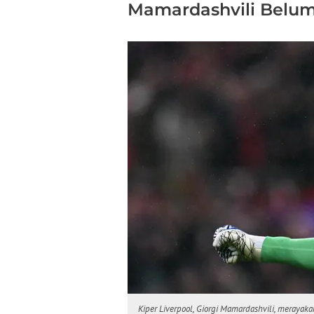
Mamardashvili Belu
Kiper Liverpool, Giorgi Mamardashvili, merayak