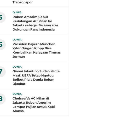
Trabzonspor
DUNIA
5
Ruben Amorim Sebut
Kedatangan AC Milan ke
Jakarta sebagai Balasan atas
Dukungan Fans Indonesia
DUNIA
6
Presiden Bayern Munchen
Yakin Jurgen Klopp Bisa
Kembalikan Kejayaan Timnas
Jerman
DUNIA
7
Gianni Infantino Sudah Minta
Maaf, UEFA Tetap Ngotot:
Boikot Piala Dunia Belum
Dicabut
DUNIA
8
Chelsea Vs AC Milan di
Jakarta: Ruben Amorim
Lempar Pujian untuk Xabi
Alonso