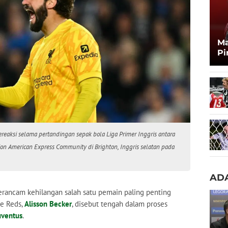
Ma
Pi
Ma
Zi
 bereaksi selama pertandingan sepak bola Liga Primer Inggris antara
ion American Express Community di Brighton, Inggris selatan pada
ADA
erancam kehilangan salah satu pemain paling penting
he Reds,
Alisson Becker
, disebut tengah dalam proses
uventus
.