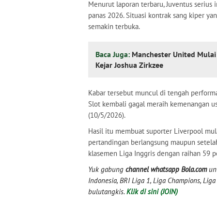
Menurut laporan terbaru, Juventus serius
panas 2026. Situasi kontrak sang kiper ya
semakin terbuka.
Baca Juga:
Manchester United Mulai 
Kejar Joshua Zirkzee
Kabar tersebut muncul di tengah perfor
Slot kembali gagal meraih kemenangan usa
(10/5/2026).
Hasil itu membuat suporter Liverpool mula
pertandingan berlangsung maupun setelah l
klasemen Liga Inggris dengan raihan 59 p
Yuk gabung
channel whatsapp Bola.com
unt
Indonesia, BRI Liga 1, Liga Champions, Liga I
bulutangkis.
Klik di sini (JOIN)