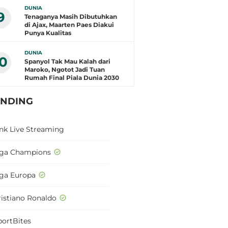
DUNIA
9
Tenaganya Masih Dibutuhkan
di Ajax, Maarten Paes Diakui
Punya Kualitas
DUNIA
10
Spanyol Tak Mau Kalah dari
Maroko, Ngotot Jadi Tuan
Rumah Final Piala Dunia 2030
ENDING
ink Live Streaming
iga Champions
iga Europa
ristiano Ronaldo
portBites