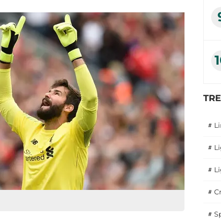
TR
#
L
#
L
#
L
#
C
#
S