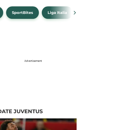
SportBites
Liga Italia
Link Live Streaming
Advertisement
DATE JUVENTUS