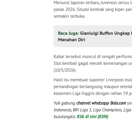
Menurut laporan terbaru, Juventus serius
panas 2026. Situasi kontrak sang kiper ya
semakin terbuka.
Baca Juga:
Gianluigi Buffon Ungkap P
Menahan Diri
Kabar tersebut muncul di tengah perfor
Slot kembali gagal meraih kemenangan usa
(10/5/2026).
Hasil itu membuat suporter Liverpool mula
pertandingan berlangsung maupun setelah l
klasemen Liga Inggris dengan raihan 59 p
Yuk gabung
channel whatsapp Bola.com
unt
Indonesia, BRI Liga 1, Liga Champions, Liga I
bulutangkis.
Klik di sini (JOIN)