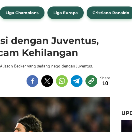
Liga Champions
Liga Europa
Cristiano Ronaldo
si dengan Juventus,
ncam Kehilangan
 Alisson Becker yang sedang nego dengan Juventus.
10
UP