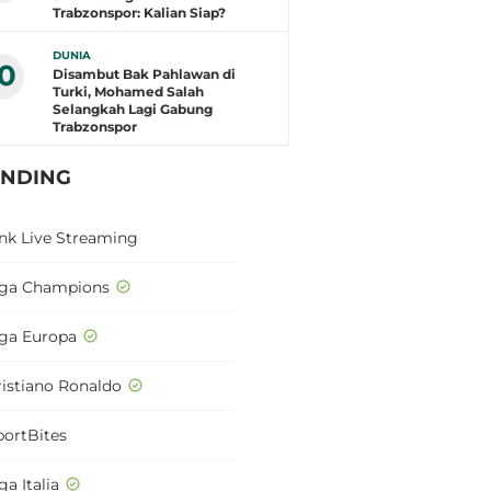
Trabzonspor: Kalian Siap?
DUNIA
10
Disambut Bak Pahlawan di
Turki, Mohamed Salah
Selangkah Lagi Gabung
Trabzonspor
ENDING
ink Live Streaming
iga Champions
iga Europa
ristiano Ronaldo
portBites
ga Italia