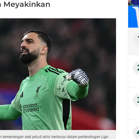
m Meyakinkan
an kemenangan saat peluit akhir berbunyi dalam pertandingan Liga