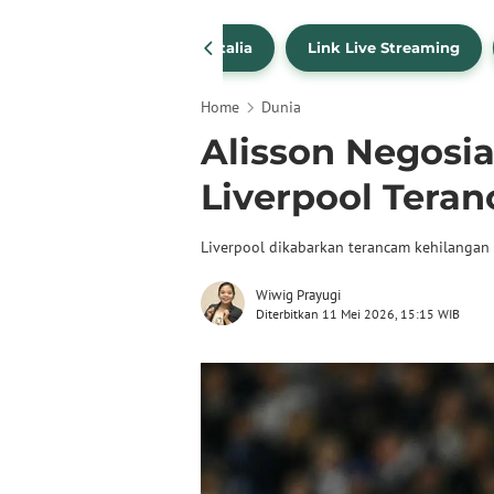
SportBites
Liga Italia
Link Live Streaming
Home
Dunia
Alisson Negosia
Liverpool Tera
Liverpool dikabarkan terancam kehilangan
Wiwig Prayugi
Diterbitkan 11 Mei 2026, 15:15 WIB