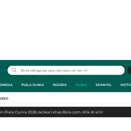
ONESIA
PIALA DUNIA
INGGRIS
DUNIA
SPANYOL
MOTO
VIDEO
 Piala Dunia 2026 racikan khas Bola.com. Klik di sini!