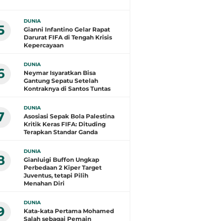
DUNIA
5
Gianni Infantino Gelar Rapat
Darurat FIFA di Tengah Krisis
Kepercayaan
DUNIA
6
Neymar Isyaratkan Bisa
Gantung Sepatu Setelah
Kontraknya di Santos Tuntas
DUNIA
7
Asosiasi Sepak Bola Palestina
Kritik Keras FIFA: Dituding
Terapkan Standar Ganda
DUNIA
8
Gianluigi Buffon Ungkap
Perbedaan 2 Kiper Target
Juventus, tetapi Pilih
Menahan Diri
DUNIA
9
Kata-kata Pertama Mohamed
Salah sebagai Pemain