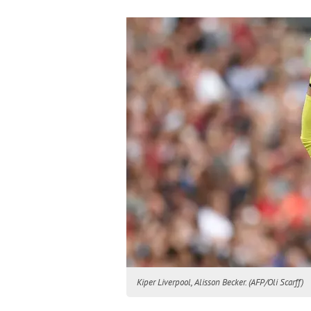
Kiper Liverpool, Alisson Becker. (AFP/Oli Scarff)