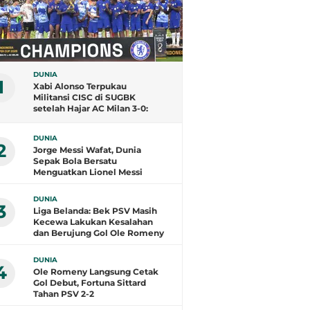
DUNIA
1
Xabi Alonso Terpukau
Militansi CISC di SUGBK
setelah Hajar AC Milan 3-0:
Tribune Biru Sangat Berisik,
Milanisti juga
DUNIA
2
Jorge Messi Wafat, Dunia
Sepak Bola Bersatu
Menguatkan Lionel Messi
DUNIA
3
Liga Belanda: Bek PSV Masih
Kecewa Lakukan Kesalahan
dan Berujung Gol Ole Romeny
DUNIA
4
Ole Romeny Langsung Cetak
Gol Debut, Fortuna Sittard
Tahan PSV 2-2