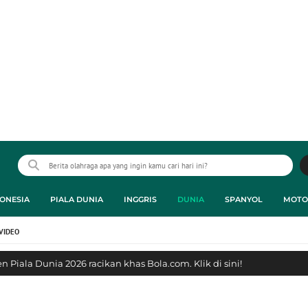
ONESIA
PIALA DUNIA
INGGRIS
DUNIA
SPANYOL
MOTO
VIDEO
 Piala Dunia 2026 racikan khas Bola.com. Klik di sini!