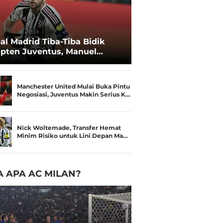
al Madrid Tiba-Tiba Bidik
pten Juventus, Manuel
catelli
Manchester United Mulai Buka Pintu
Negosiasi, Juventus Makin Serius K…
Nick Woltemade, Transfer Hemat
Minim Risiko untuk Lini Depan Ma…
 APA AC MILAN?