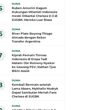
DUNIA
5
Ruben Amorim Kagum
Dukungan Milanisti Indonesia
meski Dibantai Chelsea 0-3 di
SUGBK: Mereka Luar Biasa
DUNIA
6
River Plate Boyong Thiago
Almada dengan Rekor
Transfer Argentina
DUNIA
7
Kiprah Pemain Timnas
Indonesia di Eropa Tadi
Malam: Ole Romeny Nyekor
ke Gawang PSV, Nathan Tjoe
Bikin Assist
DUNIA
8
Kembali Bermain setelah
Lama Absen, Mykhailo Mudryk
Dapat Sambutan Meriah Fans
Chelsea di SUGBK
DUNIA