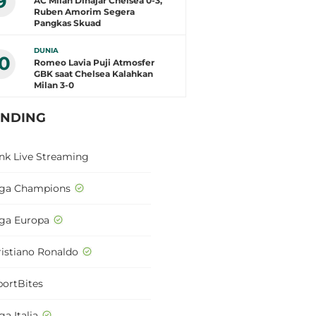
9
AC Milan Dihajar Chelsea 0-3,
Ruben Amorim Segera
Pangkas Skuad
DUNIA
10
Romeo Lavia Puji Atmosfer
GBK saat Chelsea Kalahkan
Milan 3-0
ENDING
ink Live Streaming
iga Champions
iga Europa
ristiano Ronaldo
portBites
ga Italia