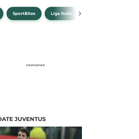
SportBites
Liga Italia
Link Live Streaming
Advertisement
DATE JUVENTUS