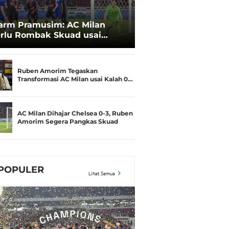
arm Pramusim: AC Milan
rlu Rombak Skuad usai
lah 0-3 dari Chelsea
Ruben Amorim Tegaskan
Transformasi AC Milan usai Kalah 0…
AC Milan Dihajar Chelsea 0-3, Ruben
Amorim Segera Pangkas Skuad
POPULER
Lihat Semua