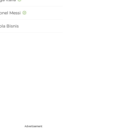
ionel Messi
ola Bisnis
Advertisement