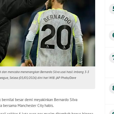
uk dan mencoba menenangkan Bernardo Silva usai hasil imbang 3-3
eague, Selasa (05/05/2026) dini hari WIB. (AP Photo/Dave
 bernilai besar demi meyakinkan Bernardo Silva
ya bersama Manchester City habis.
 gaji sekitar 6 juta euro per musim ditambah bonus hingga