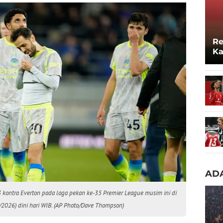
Re
Ka
Lo
ADA
 kontra Everton pada laga pekan ke-35 Premier League musim ini di
5/2026) dini hari WIB. (AP Photo/Dave Thompson)