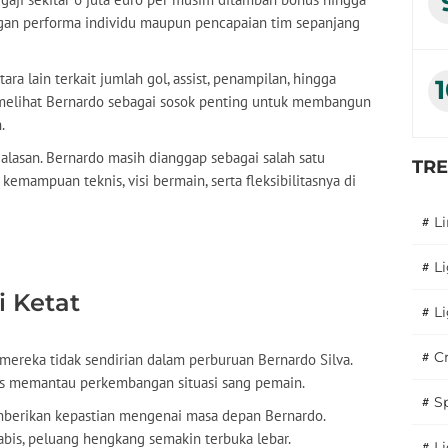
engan performa individu maupun pencapaian tim sepanjang
ra lain terkait jumlah gol, assist, penampilan, hingga
s melihat Bernardo sebagai sosok penting untuk membangun
.
 alasan. Bernardo masih dianggap sebagai salah satu
TR
kemampuan teknis, visi bermain, serta fleksibilitasnya di
#
L
#
L
i Ketat
#
L
#
C
 mereka tidak sendirian dalam perburuan Bernardo Silva.
rus memantau perkembangan situasi sang pemain.
#
S
mberikan kepastian mengenai masa depan Bernardo.
bis, peluang hengkang semakin terbuka lebar.
#
Li