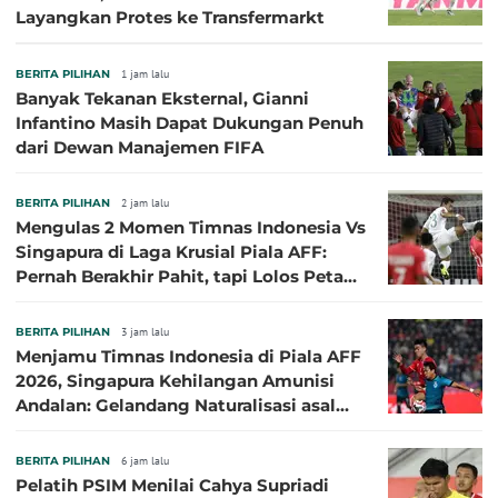
Layangkan Protes ke Transfermarkt
BERITA PILIHAN
1 jam lalu
Banyak Tekanan Eksternal, Gianni
Infantino Masih Dapat Dukungan Penuh
dari Dewan Manajemen FIFA
BERITA PILIHAN
2 jam lalu
Mengulas 2 Momen Timnas Indonesia Vs
Singapura di Laga Krusial Piala AFF:
Pernah Berakhir Pahit, tapi Lolos Petaka
di 2016
BERITA PILIHAN
3 jam lalu
Menjamu Timnas Indonesia di Piala AFF
2026, Singapura Kehilangan Amunisi
Andalan: Gelandang Naturalisasi asal
Jepang Harus Absen!
BERITA PILIHAN
6 jam lalu
Pelatih PSIM Menilai Cahya Supriadi