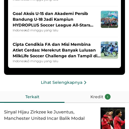
Goal Aksis U-15 dan Akademi Persib
Bandung U-18 Jadi Kampiun
HYDROPLUS Soccer League All-Stars
2025/2026
Indonesia
3 minggu yang lalu
Cipta Cendikia FA dan Misi Membina
Atlet Cerdas: Merekrut Banyak Lulusan
MilkLife Soccer Challenge dan Tampil di
HYDROPLUS Soccer League
Indonesia
3 minggu yang lalu
Lihat Selengkapnya
Terkait
Kredit
1
Sinyal Hijau Zirkzee ke Juventus,
Manchester United Incar Balik Modal