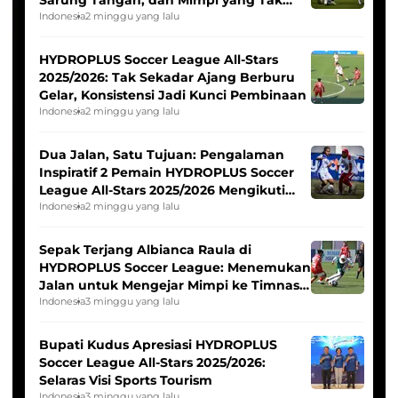
Sarung Tangan, dan Mimpi yang Tak
Pernah Padam
Indonesia
2 minggu yang lalu
HYDROPLUS Soccer League All-Stars
2025/2026: Tak Sekadar Ajang Berburu
Gelar, Konsistensi Jadi Kunci Pembinaan
Indonesia
2 minggu yang lalu
Dua Jalan, Satu Tujuan: Pengalaman
Inspiratif 2 Pemain HYDROPLUS Soccer
League All-Stars 2025/2026 Mengikuti
Seleksi Timnas Indonesia Putri
Indonesia
2 minggu yang lalu
Sepak Terjang Albianca Raula di
HYDROPLUS Soccer League: Menemukan
Jalan untuk Mengejar Mimpi ke Timnas
Indonesia Putri
Indonesia
3 minggu yang lalu
Bupati Kudus Apresiasi HYDROPLUS
Soccer League All-Stars 2025/2026:
Selaras Visi Sports Tourism
Indonesia
3 minggu yang lalu