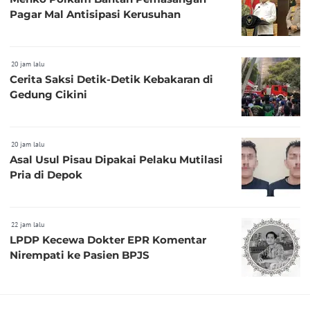
Pagar Mal Antisipasi Kerusuhan
20 jam lalu
Cerita Saksi Detik-Detik Kebakaran di
Gedung Cikini
20 jam lalu
Asal Usul Pisau Dipakai Pelaku Mutilasi
Pria di Depok
22 jam lalu
LPDP Kecewa Dokter EPR Komentar
Nirempati ke Pasien BPJS