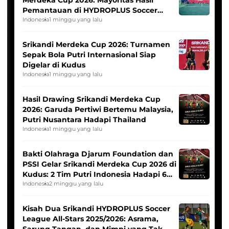
Merdeka Cup 2026: Mayoritas Hasil
Pemantauan di HYDROPLUS Soccer
League
Indonesia
1 minggu yang lalu
Srikandi Merdeka Cup 2026: Turnamen
Sepak Bola Putri Internasional Siap
Digelar di Kudus
Indonesia
1 minggu yang lalu
Hasil Drawing Srikandi Merdeka Cup
2026: Garuda Pertiwi Bertemu Malaysia,
Putri Nusantara Hadapi Thailand
Indonesia
1 minggu yang lalu
Bakti Olahraga Djarum Foundation dan
PSSI Gelar Srikandi Merdeka Cup 2026 di
Kudus: 2 Tim Putri Indonesia Hadapi 6
Tim Asia
Indonesia
2 minggu yang lalu
Kisah Dua Srikandi HYDROPLUS Soccer
League All-Stars 2025/2026: Asrama,