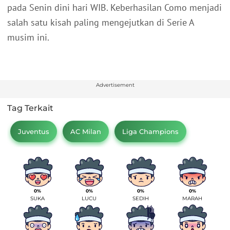
pada Senin dini hari WIB. Keberhasilan Como menjadi
salah satu kisah paling mengejutkan di Serie A
musim ini.
Advertisement
Tag Terkait
Juventus
AC Milan
Liga Champions
0%
0%
0%
0%
SUKA
LUCU
SEDIH
MARAH