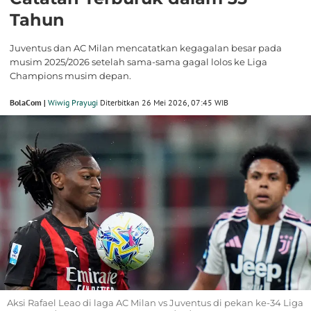
Tahun
Juventus dan AC Milan mencatatkan kegagalan besar pada
musim 2025/2026 setelah sama-sama gagal lolos ke Liga
Champions musim depan.
BolaCom |
Wiwig Prayugi
Diterbitkan 26 Mei 2026, 07:45 WIB
Aksi Rafael Leao di laga AC Milan vs Juventus di pekan ke-34 Liga