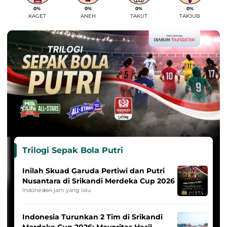
0%
0%
0%
0%
KAGET
ANEH
TAKUT
TAKJUB
Trilogi Sepak Bola Putri
Inilah Skuad Garuda Pertiwi dan Putri
Nusantara di Srikandi Merdeka Cup 2026
Indonesia
4 jam yang lalu
Indonesia Turunkan 2 Tim di Srikandi