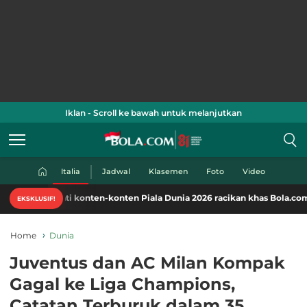
Iklan - Scroll ke bawah untuk melanjutkan
Italia
Jadwal
Klasemen
Foto
Video
ti konten-konten Piala Dunia 2026 racikan khas Bola.com. Klik di sini!
EKSKLUSIF!
Home
Dunia
Juventus dan AC Milan Kompak
Gagal ke Liga Champions,
Catatan Terburuk dalam 35