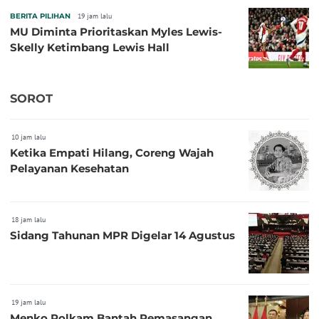
BERITA PILIHAN
19 jam lalu
MU Diminta Prioritaskan Myles Lewis-
Skelly Ketimbang Lewis Hall
SOROT
10 jam lalu
Ketika Empati Hilang, Coreng Wajah
Pelayanan Kesehatan
18 jam lalu
Sidang Tahunan MPR Digelar 14 Agustus
19 jam lalu
Menko Polkam Bantah Pemasangan