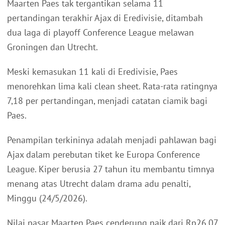
Maarten Paes tak tergantikan selama 11
pertandingan terakhir Ajax di Eredivisie, ditambah
dua laga di playoff Conference League melawan
Groningen dan Utrecht.
Meski kemasukan 11 kali di Eredivisie, Paes
menorehkan lima kali clean sheet. Rata-rata ratingnya
7,18 per pertandingan, menjadi catatan ciamik bagi
Paes.
Penampilan terkininya adalah menjadi pahlawan bagi
Ajax dalam perebutan tiket ke Europa Conference
League. Kiper berusia 27 tahun itu membantu timnya
menang atas Utrecht dalam drama adu penalti,
Minggu (24/5/2026).
Nilai pasar Maarten Paes cenderung naik dari Rp26,07