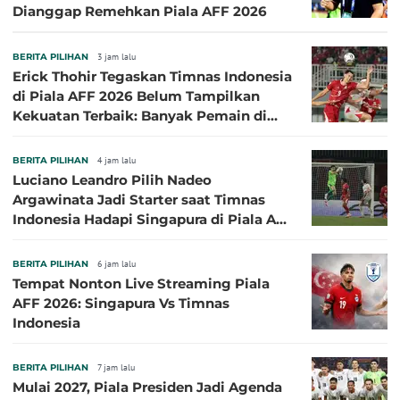
Dianggap Remehkan Piala AFF 2026
BERITA PILIHAN
3 jam lalu
Erick Thohir Tegaskan Timnas Indonesia
di Piala AFF 2026 Belum Tampilkan
Kekuatan Terbaik: Banyak Pemain di
Eropa Tidak Bisa Berpartisipasi
BERITA PILIHAN
4 jam lalu
Luciano Leandro Pilih Nadeo
Argawinata Jadi Starter saat Timnas
Indonesia Hadapi Singapura di Piala AFF
2026: Pengalaman Jadi Kunci
BERITA PILIHAN
6 jam lalu
Tempat Nonton Live Streaming Piala
AFF 2026: Singapura Vs Timnas
Indonesia
BERITA PILIHAN
7 jam lalu
Mulai 2027, Piala Presiden Jadi Agenda