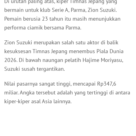
Di urutan paling atas, kiper Timnas Jepang yang
bermain untuk klub Serie A, Parma, Zion Suzuki.
Pemain berusia 23 tahun itu masih menunjukkan
performa ciamik bersama Parma.
Zion Suzuki merupakan salah satu aktor di balik
kesuksesan Timnas Jepang menembus Piala Dunia
2026. Di bawah naungan pelatih Hajime Moriyasu,
Suzuki susah tergantikan.
Nilai pasarnya sangat tinggi, mencapai Rp347,6
miliar. Angka tersebut adalah yang tertinggi di antara
kiper-kiper asal Asia lainnya.