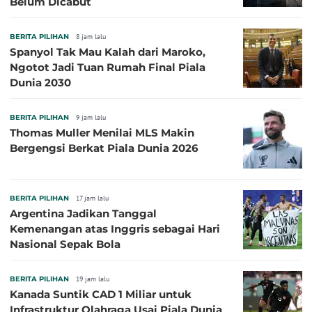
Belum Dicabut
BERITA PILIHAN
8 jam lalu
Spanyol Tak Mau Kalah dari Maroko,
Ngotot Jadi Tuan Rumah Final Piala
Dunia 2030
BERITA PILIHAN
9 jam lalu
Thomas Muller Menilai MLS Makin
Bergengsi Berkat Piala Dunia 2026
BERITA PILIHAN
17 jam lalu
Argentina Jadikan Tanggal
Kemenangan atas Inggris sebagai Hari
Nasional Sepak Bola
BERITA PILIHAN
19 jam lalu
Kanada Suntik CAD 1 Miliar untuk
Infrastruktur Olahraga Usai Piala Dunia