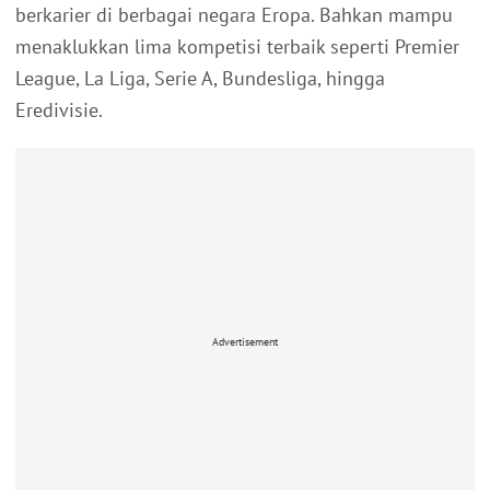
berkarier di berbagai negara Eropa. Bahkan mampu
menaklukkan lima kompetisi terbaik seperti Premier
League, La Liga, Serie A, Bundesliga, hingga
Eredivisie.
Advertisement