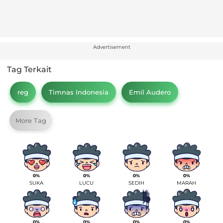
Advertisement
Tag Terkait
reg
Timnas Indonesia
Emil Audero
More Tag
0%
0%
0%
0%
SUKA
LUCU
SEDIH
MARAH
0%
0%
0%
0%