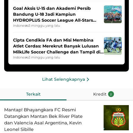
Goal Aksis U-15 dan Akademi Persib
Bandung U-18 Jadi Kampiun
HYDROPLUS Soccer League All-Stars
2025/2026
Indonesia
3 minggu yang lalu
Cipta Cendikia FA dan Misi Membina
Atlet Cerdas: Merekrut Banyak Lulusan
MilkLife Soccer Challenge dan Tampil di
HYDROPLUS Soccer League
Indonesia
3 minggu yang lalu
Lihat Selengkapnya
Terkait
Kredit
2
Mantap! Bhayangkara FC Resmi
Datangkan Mantan Bek River Plate
dan Valencia Asal Argentina, Kevin
Leonel Sibille