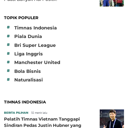
TOPIK POPULER
#
Timnas Indonesia
#
Piala Dunia
#
Bri Super League
#
Liga Inggris
#
Manchester United
#
Bola Bisnis
#
Naturalisasi
TIMNAS INDONESIA
BERITA PILIHAN
32 menit lalu
Pelatih Timnas Vietnam Tanggapi
Sindiran Pedas Justin Hubner yang