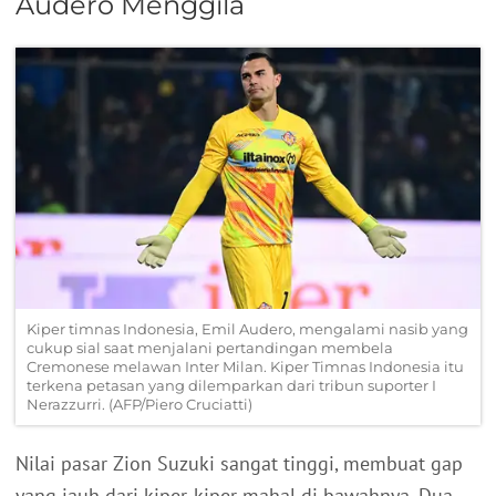
Audero Menggila
Kiper timnas Indonesia, Emil Audero, mengalami nasib yang
cukup sial saat menjalani pertandingan membela
Cremonese melawan Inter Milan. Kiper Timnas Indonesia itu
terkena petasan yang dilemparkan dari tribun suporter I
Nerazzurri. (AFP/Piero Cruciatti)
Nilai pasar Zion Suzuki sangat tinggi, membuat gap
yang jauh dari kiper-kiper mahal di bawahnya. Dua