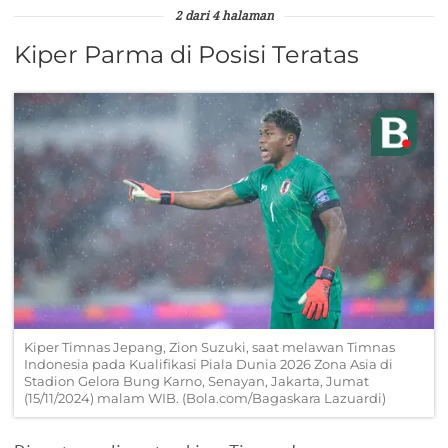
2 dari 4 halaman
Kiper Parma di Posisi Teratas
Kiper Timnas Jepang, Zion Suzuki, saat melawan Timnas
Indonesia pada Kualifikasi Piala Dunia 2026 Zona Asia di
Stadion Gelora Bung Karno, Senayan, Jakarta, Jumat
(15/11/2024) malam WIB. (Bola.com/Bagaskara Lazuardi)