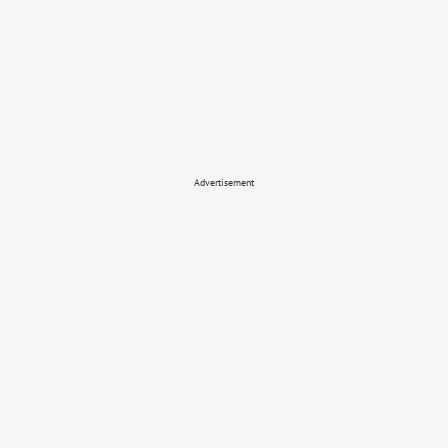
Advertisement