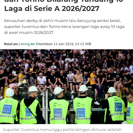
Laga di Serie A 2026/2027
Kerusuhan derby di akhir musim lalu berujung sanksi berat,
suporter Juventus dan Torino kena larangan laga away 10 laga
di awal musim 2026/2027.
BolaCom |
Aning Jati
Diterbitkan 11 Juni 2026, 15:15 WIB
Suporter Juventus menunggu pertandingan dimulai setelah