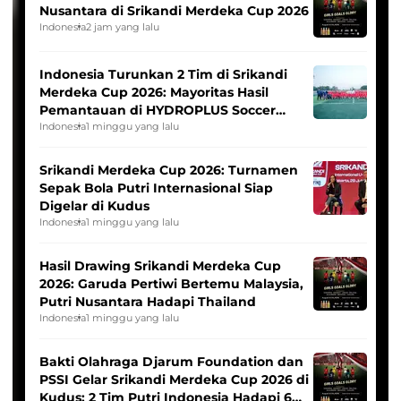
Nusantara di Srikandi Merdeka Cup 2026
Indonesia
2 jam yang lalu
Indonesia Turunkan 2 Tim di Srikandi
Merdeka Cup 2026: Mayoritas Hasil
Pemantauan di HYDROPLUS Soccer
League
Indonesia
1 minggu yang lalu
Srikandi Merdeka Cup 2026: Turnamen
Sepak Bola Putri Internasional Siap
Digelar di Kudus
Indonesia
1 minggu yang lalu
Hasil Drawing Srikandi Merdeka Cup
2026: Garuda Pertiwi Bertemu Malaysia,
Putri Nusantara Hadapi Thailand
Indonesia
1 minggu yang lalu
Bakti Olahraga Djarum Foundation dan
PSSI Gelar Srikandi Merdeka Cup 2026 di
Kudus: 2 Tim Putri Indonesia Hadapi 6