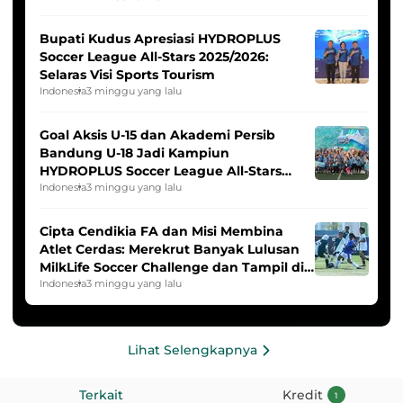
Bupati Kudus Apresiasi HYDROPLUS
Soccer League All-Stars 2025/2026:
Selaras Visi Sports Tourism
Indonesia
3 minggu yang lalu
Goal Aksis U-15 dan Akademi Persib
Bandung U-18 Jadi Kampiun
HYDROPLUS Soccer League All-Stars
2025/2026
Indonesia
3 minggu yang lalu
Cipta Cendikia FA dan Misi Membina
Atlet Cerdas: Merekrut Banyak Lulusan
MilkLife Soccer Challenge dan Tampil di
HYDROPLUS Soccer League
Indonesia
3 minggu yang lalu
Lihat Selengkapnya
Terkait
Kredit
1