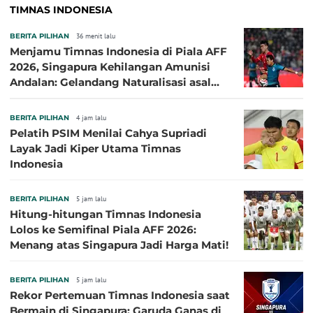
TIMNAS INDONESIA
BERITA PILIHAN
36 menit lalu
Menjamu Timnas Indonesia di Piala AFF
2026, Singapura Kehilangan Amunisi
Andalan: Gelandang Naturalisasi asal
Jepang Harus Absen!
BERITA PILIHAN
4 jam lalu
Pelatih PSIM Menilai Cahya Supriadi
Layak Jadi Kiper Utama Timnas
Indonesia
BERITA PILIHAN
5 jam lalu
Hitung-hitungan Timnas Indonesia
Lolos ke Semifinal Piala AFF 2026:
Menang atas Singapura Jadi Harga Mati!
BERITA PILIHAN
5 jam lalu
Rekor Pertemuan Timnas Indonesia saat
Bermain di Singapura: Garuda Ganas di