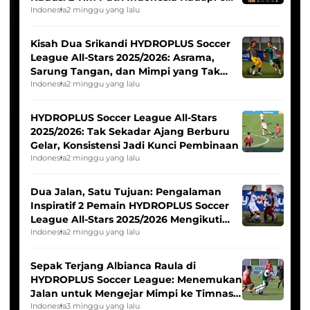
Tim Asia
Indonesia
2 minggu yang lalu
Kisah Dua Srikandi HYDROPLUS Soccer
League All-Stars 2025/2026: Asrama,
Sarung Tangan, dan Mimpi yang Tak
Pernah Padam
Indonesia
2 minggu yang lalu
HYDROPLUS Soccer League All-Stars
2025/2026: Tak Sekadar Ajang Berburu
Gelar, Konsistensi Jadi Kunci Pembinaan
Indonesia
2 minggu yang lalu
Dua Jalan, Satu Tujuan: Pengalaman
Inspiratif 2 Pemain HYDROPLUS Soccer
League All-Stars 2025/2026 Mengikuti
Seleksi Timnas Indonesia Putri
Indonesia
2 minggu yang lalu
Sepak Terjang Albianca Raula di
HYDROPLUS Soccer League: Menemukan
Jalan untuk Mengejar Mimpi ke Timnas
Indonesia Putri
Indonesia
3 minggu yang lalu