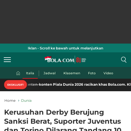
Iklan - Scroll ke bawah untuk melanjutkan
Italia
Jadwal
Klasemen
Foto
Video
onten-konten Piala Dunia 2026 racikan khas Bola.com. Klik di sini!
EKSKLUSIF!
Home
Dunia
Kerusuhan Derby Berujung
Sanksi Berat, Suporter Juventus
dan Torino Dilarang Tandang 10