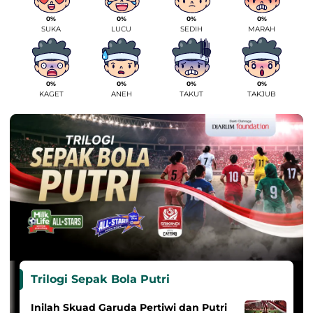
0%
0%
0%
0%
SUKA
LUCU
SEDIH
MARAH
0%
0%
0%
0%
KAGET
ANEH
TAKUT
TAKJUB
Trilogi Sepak Bola Putri
Inilah Skuad Garuda Pertiwi dan Putri