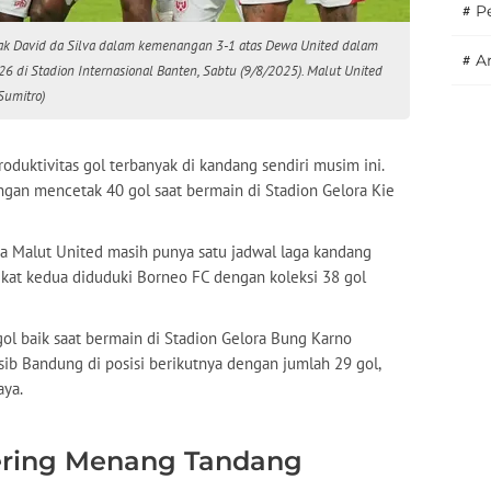
#
P
ak David da Silva dalam kemenangan 3-1 atas Dewa United dalam
#
A
 di Stadion Internasional Banten, Sabtu (9/8/2025). Malut United
Sumitro)
roduktivitas gol terbanyak di kandang sendiri musim ini.
ngan mencetak 40 gol saat bermain di Stadion Gelora Kie
 Malut United masih punya satu jadwal laga kandang
gkat kedua diduduki Borneo FC dengan koleksi 38 gol
gol baik saat bermain di Stadion Gelora Bung Karno
sib Bandung di posisi berikutnya dengan jumlah 29 gol,
aya.
ring Menang Tandang