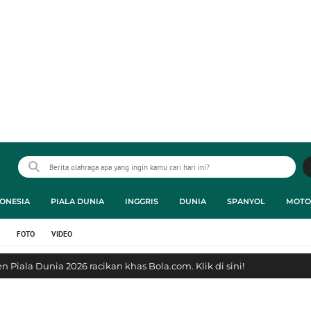
ONESIA
PIALA DUNIA
INGGRIS
DUNIA
SPANYOL
MOTO
FOTO
VIDEO
 Piala Dunia 2026 racikan khas Bola.com. Klik di sini!