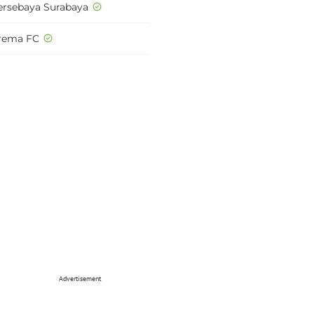
ersebaya Surabaya
rema FC
Advertisement