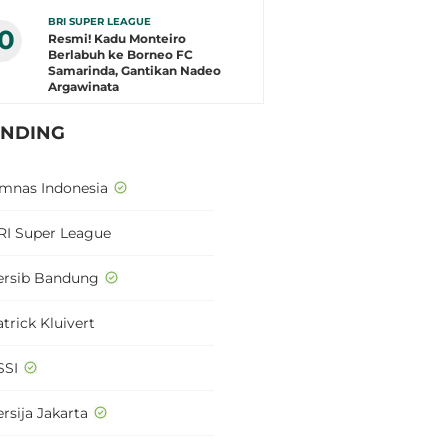
BRI SUPER LEAGUE
10
Resmi! Kadu Monteiro
Berlabuh ke Borneo FC
Samarinda, Gantikan Nadeo
Argawinata
ENDING
imnas Indonesia
RI Super League
ersib Bandung
trick Kluivert
SSI
rsija Jakarta