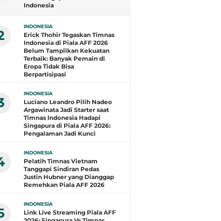
Indonesia
INDONESIA
2
Erick Thohir Tegaskan Timnas
Indonesia di Piala AFF 2026
Belum Tampilkan Kekuatan
Terbaik: Banyak Pemain di
Eropa Tidak Bisa
Berpartisipasi
INDONESIA
3
Luciano Leandro Pilih Nadeo
Argawinata Jadi Starter saat
Timnas Indonesia Hadapi
Singapura di Piala AFF 2026:
Pengalaman Jadi Kunci
INDONESIA
4
Pelatih Timnas Vietnam
Tanggapi Sindiran Pedas
Justin Hubner yang Dianggap
Remehkan Piala AFF 2026
INDONESIA
5
Link Live Streaming Piala AFF
2026: Singapura Vs Timnas