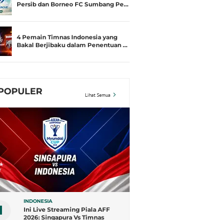
Persib dan Borneo FC Sumbang Pe…
4 Pemain Timnas Indonesia yang
Bakal Berjibaku dalam Penentuan …
POPULER
Lihat Semua
INDONESIA
1
Ini Live Streaming Piala AFF
2026: Singapura Vs Timnas