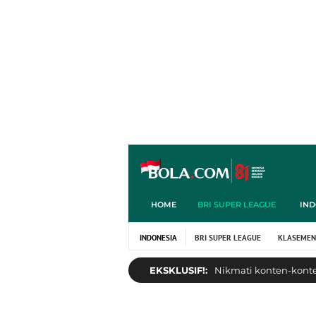
HOME
BRI SUPER LEAGUE
IND
INDONESIA
BRI SUPER LEAGUE
KLASEMEN
EKSKLUSIF!:
Nikmati konten-konten