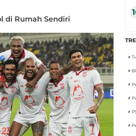
ol di Rumah Sendiri
TR
#
T
#
B
#
P
#
Pa
#
P
#
Pe