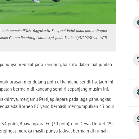
 oleh pemain PSIM Yogyakarta, Ezequiel Vidal pada pertandingan
dion Gelora Bandung Lautan Api, pada Senin (4/5/2026) sore WIB.
a punya predikat jago kandang, baik itu dalam hal jumlah
ntuk urusan mendulang poin di kandang sendiri sejauh ini.
patan bermain di kandang sendiri sepanjang musim ini.
erakhirnya, menjamu Persijap Jepara pada laga pamungkas
kedua ada Borneo FC yang berhasil mengumpulkan 43 poin
 (34 poin), Bhayangkara FC (30 poin), dan Dewa United (29
 mengingat mereka masih punya jadwal bermain di rumah