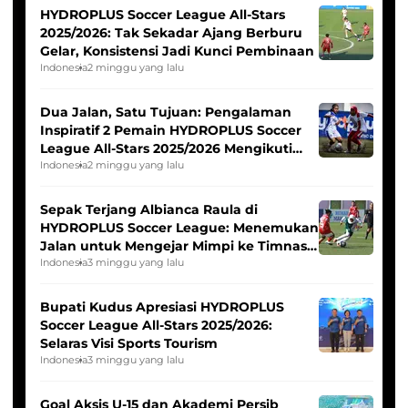
HYDROPLUS Soccer League All-Stars
2025/2026: Tak Sekadar Ajang Berburu
Gelar, Konsistensi Jadi Kunci Pembinaan
Indonesia
2 minggu yang lalu
Dua Jalan, Satu Tujuan: Pengalaman
Inspiratif 2 Pemain HYDROPLUS Soccer
League All-Stars 2025/2026 Mengikuti
Seleksi Timnas Indonesia Putri
Indonesia
2 minggu yang lalu
Sepak Terjang Albianca Raula di
HYDROPLUS Soccer League: Menemukan
Jalan untuk Mengejar Mimpi ke Timnas
Indonesia Putri
Indonesia
3 minggu yang lalu
Bupati Kudus Apresiasi HYDROPLUS
Soccer League All-Stars 2025/2026:
Selaras Visi Sports Tourism
Indonesia
3 minggu yang lalu
Goal Aksis U-15 dan Akademi Persib