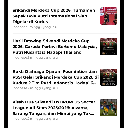
Srikandi Merdeka Cup 2026: Turnamen
Sepak Bola Putri Internasional Siap
Digelar di Kudus
Indonesia
1 minggu yang lalu
Hasil Drawing Srikandi Merdeka Cup
2026: Garuda Pertiwi Bertemu Malaysia,
Putri Nusantara Hadapi Thailand
Indonesia
2 minggu yang lalu
Bakti Olahraga Djarum Foundation dan
PSSI Gelar Srikandi Merdeka Cup 2026 di
Kudus: 2 Tim Putri Indonesia Hadapi 6
Tim Asia
Indonesia
2 minggu yang lalu
Kisah Dua Srikandi HYDROPLUS Soccer
League All-Stars 2025/2026: Asrama,
Sarung Tangan, dan Mimpi yang Tak
Pernah Padam
Indonesia
2 minggu yang lalu