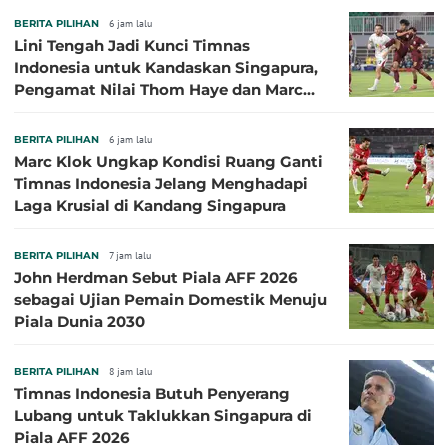
BERITA PILIHAN
6 jam lalu
Lini Tengah Jadi Kunci Timnas
Indonesia untuk Kandaskan Singapura,
Pengamat Nilai Thom Haye dan Marc
Klok Sebaiknya Tidak Tampil Bareng
BERITA PILIHAN
6 jam lalu
Marc Klok Ungkap Kondisi Ruang Ganti
Timnas Indonesia Jelang Menghadapi
Laga Krusial di Kandang Singapura
BERITA PILIHAN
7 jam lalu
John Herdman Sebut Piala AFF 2026
sebagai Ujian Pemain Domestik Menuju
Piala Dunia 2030
BERITA PILIHAN
8 jam lalu
Timnas Indonesia Butuh Penyerang
Lubang untuk Taklukkan Singapura di
Piala AFF 2026