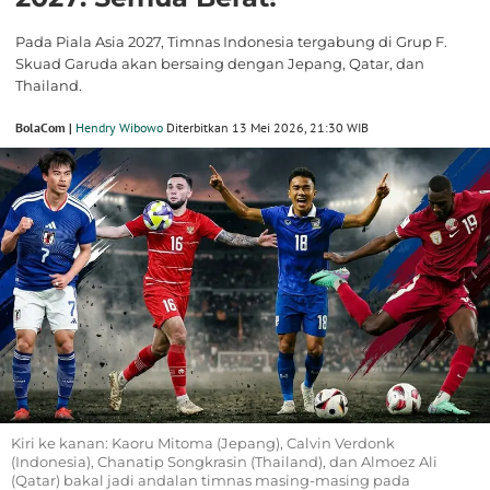
Pada Piala Asia 2027, Timnas Indonesia tergabung di Grup F.
Skuad Garuda akan bersaing dengan Jepang, Qatar, dan
Thailand.
BolaCom |
Hendry Wibowo
Diterbitkan 13 Mei 2026, 21:30 WIB
Kiri ke kanan: Kaoru Mitoma (Jepang), Calvin Verdonk
(Indonesia), Chanatip Songkrasin (Thailand), dan Almoez Ali
(Qatar) bakal jadi andalan timnas masing-masing pada