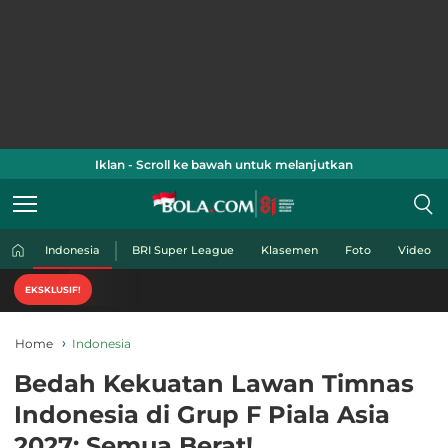
Iklan - Scroll ke bawah untuk melanjutkan
Indonesia
BRI Super League
Klasemen
Foto
Video
Nikmati ko
EKSKLUSIF!
Home
Indonesia
Bedah Kekuatan Lawan Timnas
Indonesia di Grup F Piala Asia
2027: Semua Berat!