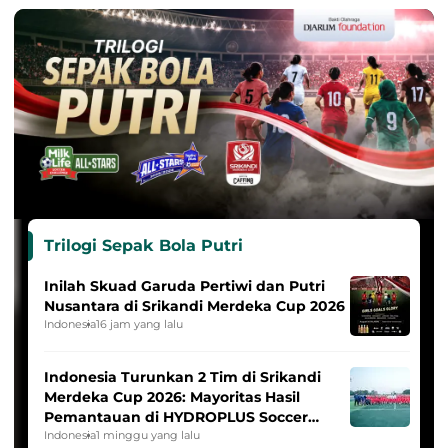
Trilogi Sepak Bola Putri
Inilah Skuad Garuda Pertiwi dan Putri
Nusantara di Srikandi Merdeka Cup 2026
Indonesia
16 jam yang lalu
Indonesia Turunkan 2 Tim di Srikandi
Merdeka Cup 2026: Mayoritas Hasil
Pemantauan di HYDROPLUS Soccer
League
Indonesia
1 minggu yang lalu