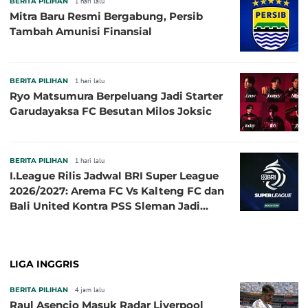
BERITA PILIHAN
1 hari lalu
Mitra Baru Resmi Bergabung, Persib
Tambah Amunisi Finansial
BERITA PILIHAN
1 hari lalu
Ryo Matsumura Berpeluang Jadi Starter
Garudayaksa FC Besutan Milos Joksic
BERITA PILIHAN
1 hari lalu
I.League Rilis Jadwal BRI Super League
2026/2027: Arema FC Vs Kalteng FC dan
Bali United Kontra PSS Sleman Jadi
Pembuka pada 4 September
LIGA INGGRIS
BERITA PILIHAN
4 jam lalu
Raul Asencio Masuk Radar Liverpool