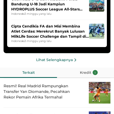
Bandung U-18 Jadi Kampiun
HYDROPLUS Soccer League All-Stars
2025/2026
Indonesia
3 minggu yang lalu
Cipta Cendikia FA dan Misi Membina
Atlet Cerdas: Merekrut Banyak Lulusan
MilkLife Soccer Challenge dan Tampil di
HYDROPLUS Soccer League
Indonesia
3 minggu yang lalu
Lihat Selengkapnya
Terkait
Kredit
1
Resmi! Real Madrid Rampungkan
Transfer Yan Diomande, Pecahkan
Rekor Pemain Afrika Termahal