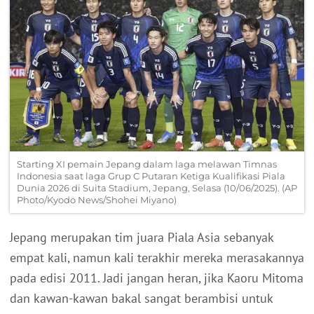
Starting XI pemain Jepang dalam laga melawan Timnas
Indonesia saat laga Grup C Putaran Ketiga Kualifikasi Piala
Dunia 2026 di Suita Stadium, Jepang, Selasa (10/06/2025). (AP
Photo/Kyodo News/Shohei Miyano)
Jepang merupakan tim juara Piala Asia sebanyak
empat kali, namun kali terakhir mereka merasakannya
pada edisi 2011. Jadi jangan heran, jika Kaoru Mitoma
dan kawan-kawan bakal sangat berambisi untuk