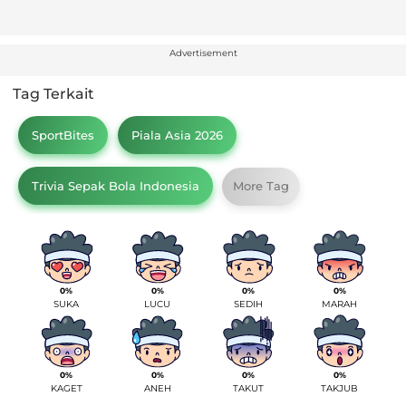
Advertisement
Tag Terkait
SportBites
Piala Asia 2026
Trivia Sepak Bola Indonesia
More Tag
0%
0%
0%
0%
SUKA
LUCU
SEDIH
MARAH
0%
0%
0%
0%
KAGET
ANEH
TAKUT
TAKJUB