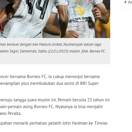
#
A
ahan berduel dengan bek Madura United, Nurdiansyah dalam laga
dion Segiri, Samarinda, Sabtu (22/11/2025) malam. (Dok. Borneo FC
oncer bersama Borneo FC. Ia cukup menonjol bersama
penampilan plus membukukan dua assist di BRI Super
menuju tangga juara musim ini. Pemain berusia 23 tahun ini
in-pemain asing Borneo FC. Nyatanya ia bisa menjalin
ano Peralta.
akpahan menarik perhatian pelatih John Hedman ke Timnas