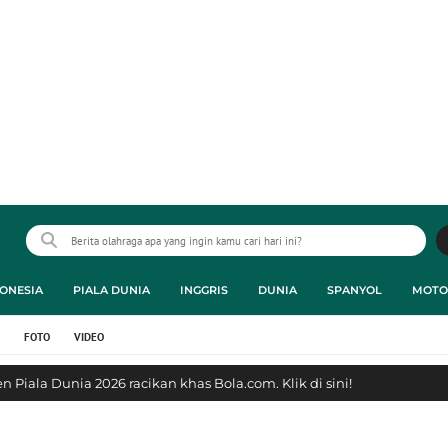
ONESIA
PIALA DUNIA
INGGRIS
DUNIA
SPANYOL
MOTO
FOTO
VIDEO
 Piala Dunia 2026 racikan khas Bola.com. Klik di sini!