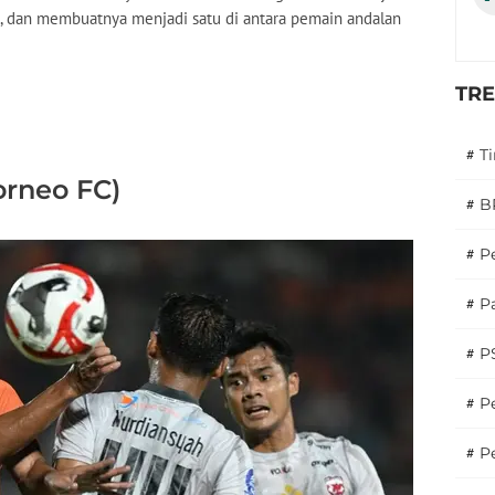
ue, dan membuatnya menjadi satu di antara pemain andalan
TR
#
T
orneo FC)
#
B
#
P
#
Pa
#
P
#
Pe
#
P