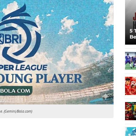
5 
Be
Pi
Sp
Ju
e. (Gemini/Bola.com)