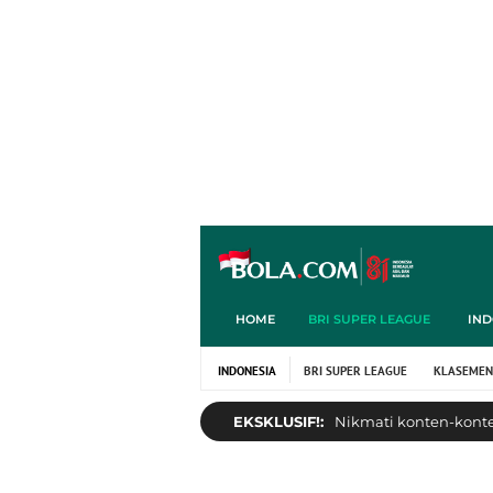
HOME
BRI SUPER LEAGUE
IND
INDONESIA
BRI SUPER LEAGUE
KLASEMEN
EKSKLUSIF!:
Nikmati konten-konten