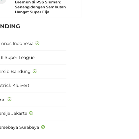
Bremen di PSS Sleman:
Senang dengan Sambutan
Hangat Super Elja
ENDING
imnas Indonesia
RI Super League
ersib Bandung
trick Kluivert
SSI
rsija Jakarta
ersebaya Surabaya