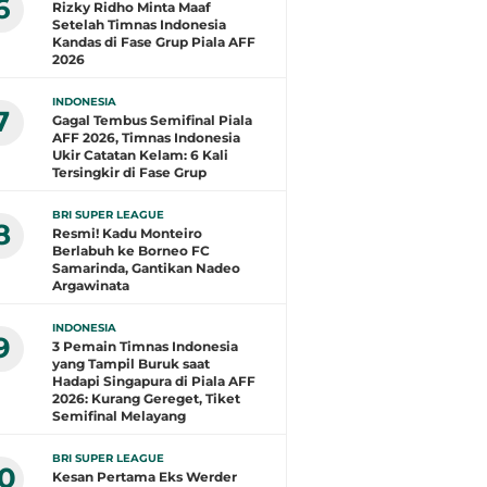
6
Rizky Ridho Minta Maaf
Setelah Timnas Indonesia
Kandas di Fase Grup Piala AFF
2026
INDONESIA
7
Gagal Tembus Semifinal Piala
AFF 2026, Timnas Indonesia
Ukir Catatan Kelam: 6 Kali
Tersingkir di Fase Grup
BRI SUPER LEAGUE
8
Resmi! Kadu Monteiro
Berlabuh ke Borneo FC
Samarinda, Gantikan Nadeo
Argawinata
INDONESIA
9
3 Pemain Timnas Indonesia
yang Tampil Buruk saat
Hadapi Singapura di Piala AFF
2026: Kurang Gereget, Tiket
Semifinal Melayang
BRI SUPER LEAGUE
10
Kesan Pertama Eks Werder