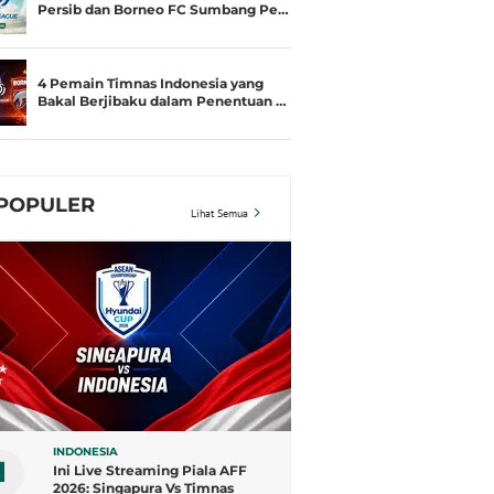
Persib dan Borneo FC Sumbang Pe…
4 Pemain Timnas Indonesia yang
Bakal Berjibaku dalam Penentuan …
POPULER
Lihat Semua
INDONESIA
1
Ini Live Streaming Piala AFF
2026: Singapura Vs Timnas