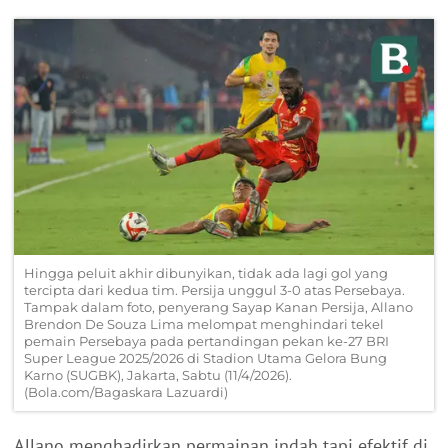
Hingga peluit akhir dibunyikan, tidak ada lagi gol yang
tercipta dari kedua tim. Persija unggul 3-0 atas Persebaya.
Tampak dalam foto, penyerang Sayap Kanan Persija, Allano
Brendon De Souza Lima melompat menghindari tekel
pemain Persebaya pada pertandingan pekan ke-27 BRI
Super League 2025/2026 di Stadion Utama Gelora Bung
Karno (SUGBK), Jakarta, Sabtu (11/4/2026).
(Bola.com/Bagaskara Lazuardi)
Allano menghadirkan permainan indah tapi efektif di