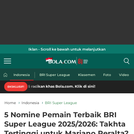
Iklan - Scroll ke bawah untuk melanjutkan
Indonesia
BRI Super League
Klasemen
Foto
Video
racikan khas Bola.com. Klik di sini!
EKSKLUSIF!
Home
Indonesia
BRI Super League
5 Nomine Pemain Terbaik BRI
Super League 2025/2026: Takhta
Tertinggi untuk Mariano Peralta?