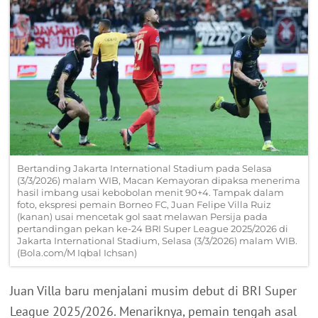
Bertanding Jakarta International Stadium pada Selasa
(3/3/2026) malam WIB, Macan Kemayoran dipaksa menerima
hasil imbang usai kebobolan menit 90+4. Tampak dalam
foto, ekspresi pemain Borneo FC, Juan Felipe Villa Ruiz
(kanan) usai mencetak gol saat melawan Persija pada
pertandingan pekan ke-24 BRI Super League 2025/2026 di
Jakarta International Stadium, Selasa (3/3/2026) malam WIB.
(Bola.com/M Iqbal Ichsan)
Juan Villa baru menjalani musim debut di BRI Super
League 2025/2026. Menariknya, pemain tengah asal