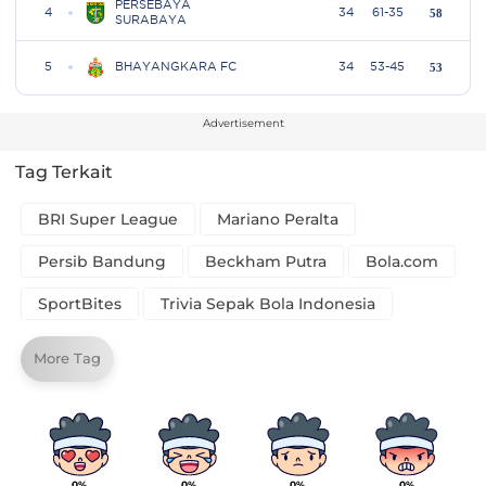
Advertisement
Tag Terkait
BRI Super League
Mariano Peralta
Persib Bandung
Beckham Putra
Bola.com
SportBites
Trivia Sepak Bola Indonesia
More Tag
0%
0%
0%
0%