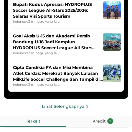
Bupati Kudus Apresiasi HYDROPLUS
Soccer League All-Stars 2025/2026:
Selaras Visi Sports Tourism
Indonesia
3 minggu yang lalu
Goal Aksis U-15 dan Akademi Persib
Bandung U-18 Jadi Kampiun
HYDROPLUS Soccer League All-Stars
2025/2026
Indonesia
3 minggu yang lalu
Cipta Cendikia FA dan Misi Membina
Atlet Cerdas: Merekrut Banyak Lulusan
MilkLife Soccer Challenge dan Tampil di
HYDROPLUS Soccer League
Indonesia
3 minggu yang lalu
Lihat Selengkapnya
Terkait
Kredit
2