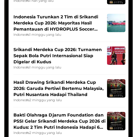
Indonesia
1 hari yang lalu
Indonesia Turunkan 2 Tim di Srikandi
Merdeka Cup 2026: Mayoritas Hasil
Pemantauan di HYDROPLUS Soccer
League
Indonesia
1 minggu yang lalu
Srikandi Merdeka Cup 2026: Turnamen
Sepak Bola Putri Internasional Siap
Digelar di Kudus
Indonesia
1 minggu yang lalu
Hasil Drawing Srikandi Merdeka Cup
2026: Garuda Pertiwi Bertemu Malaysia,
Putri Nusantara Hadapi Thailand
Indonesia
2 minggu yang lalu
Bakti Olahraga Djarum Foundation dan
PSSI Gelar Srikandi Merdeka Cup 2026 di
Kudus: 2 Tim Putri Indonesia Hadapi 6
Tim Asia
Indonesia
2 minggu yang lalu