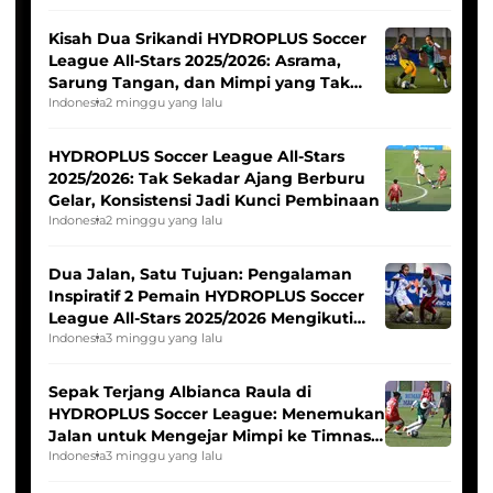
Kisah Dua Srikandi HYDROPLUS Soccer
League All-Stars 2025/2026: Asrama,
Sarung Tangan, dan Mimpi yang Tak
Pernah Padam
Indonesia
2 minggu yang lalu
HYDROPLUS Soccer League All-Stars
2025/2026: Tak Sekadar Ajang Berburu
Gelar, Konsistensi Jadi Kunci Pembinaan
Indonesia
2 minggu yang lalu
Dua Jalan, Satu Tujuan: Pengalaman
Inspiratif 2 Pemain HYDROPLUS Soccer
League All-Stars 2025/2026 Mengikuti
Seleksi Timnas Indonesia Putri
Indonesia
3 minggu yang lalu
Sepak Terjang Albianca Raula di
HYDROPLUS Soccer League: Menemukan
Jalan untuk Mengejar Mimpi ke Timnas
Indonesia Putri
Indonesia
3 minggu yang lalu