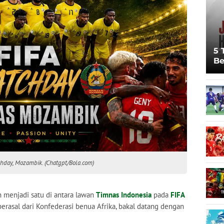
5 
Be
Pi
Sp
Ju
chday, Mozambik. (Chatgpt/Bola.com)
 menjadi satu di antara lawan
Timnas Indonesia
pada
FIFA
berasal dari Konfederasi benua Afrika, bakal datang dengan