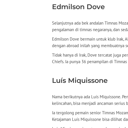
Edmilson Dove
Selanjutnya ada bek andalan Timnas Moza
pengalaman di timnas negaranya, dan sedan
Edmilson Dove bermain untuk klub Irak, A
dengan abroad inilah yang membuatnya se
Tidak hanya di Irak, Dove tercatat juga pe
Chiefs. Ia punya 36 penampilan di Timna
Luís Miquissone
Nama berikutnya ada Luís Miquissone. Pe
kelincahan, bisa menjadi ancaman serius b
Ia tergolong pemain senior Timnas Mozamb
Ketajaman Luís Miquissone bisa dilihat d