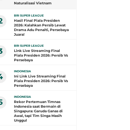
Naturalisasi Vietnam
Layangkan Protes ke
Transfermarkt
BRI SUPER LEAGUE
2
Hasil Final Piala Presiden
2026: Kalahkan Persib Lewat
Drama Adu Penalti, Persebaya
Juara!
BRI SUPER LEAGUE
3
Link Live Streaming Final
Piala Presiden 2026: Persib Vs
Persebaya
INDONESIA
4
Ini Link Live Streaming Final
Piala Presiden 2026: Persib Vs
Persebaya
INDONESIA
5
Rekor Pertemuan Timnas
Indonesia saat Bermain di
Singapura: Garuda Ganas di
Awal, tapi Tim Singa Masih
Unggul