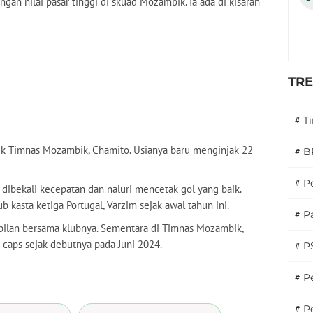
an nilai pasar tinggi di skuad Mozambik. Ia ada di kisaran
TR
#
T
lik Timnas Mozambik, Chamito. Usianya baru menginjak 22
#
B
#
P
 dibekali kecepatan dan naluri mencetak gol yang baik.
ub kasta ketiga Portugal, Varzim sejak awal tahun ini.
#
Pa
ilan bersama klubnya. Sementara di Timnas Mozambik,
 caps sejak debutnya pada Juni 2024.
#
P
#
Pe
#
P