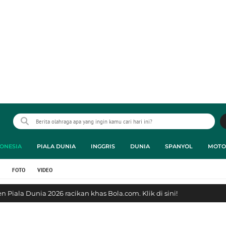
ONESIA
PIALA DUNIA
INGGRIS
DUNIA
SPANYOL
MOTO
FOTO
VIDEO
 Piala Dunia 2026 racikan khas Bola.com. Klik di sini!