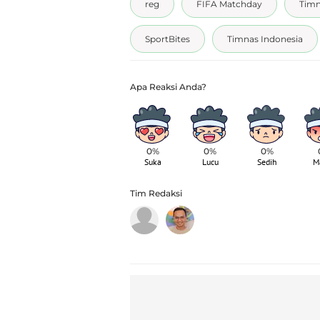
reg
FIFA Matchday
Tim
SportBites
Timnas Indonesia
0%
0%
0%
Suka
Lucu
Sedih
M
Tim Redaksi