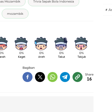
nas Mozambik
Trivia Sepak Bola Indonesia
#
A
mozambik
0%
0%
0%
0%
0%
arah
Kaget
Aneh
Takut
Takjub
Bagikan
16