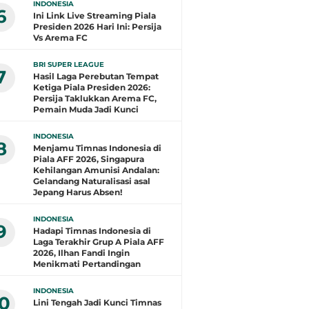
INDONESIA
6
Ini Link Live Streaming Piala
Presiden 2026 Hari Ini: Persija
Vs Arema FC
BRI SUPER LEAGUE
7
Hasil Laga Perebutan Tempat
Ketiga Piala Presiden 2026:
Persija Taklukkan Arema FC,
Pemain Muda Jadi Kunci
INDONESIA
8
Menjamu Timnas Indonesia di
Piala AFF 2026, Singapura
Kehilangan Amunisi Andalan:
Gelandang Naturalisasi asal
Jepang Harus Absen!
INDONESIA
9
Hadapi Timnas Indonesia di
Laga Terakhir Grup A Piala AFF
2026, Ilhan Fandi Ingin
Menikmati Pertandingan
INDONESIA
10
Lini Tengah Jadi Kunci Timnas