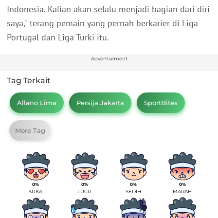
Indonesia. Kalian akan selalu menjadi bagian dari diri
saya," terang pemain yang pernah berkarier di Liga
Portugal dan Liga Turki itu.
Advertisement
Tag Terkait
Allano Lima
Persija Jakarta
SportBites
More Tag
0%
0%
0%
0%
SUKA
LUCU
SEDIH
MARAH