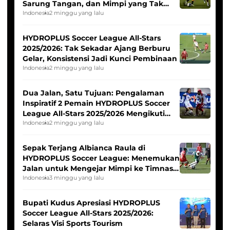
Sarung Tangan, dan Mimpi yang Tak
Pernah Padam
Indonesia
2 minggu yang lalu
HYDROPLUS Soccer League All-Stars
2025/2026: Tak Sekadar Ajang Berburu
Gelar, Konsistensi Jadi Kunci Pembinaan
Indonesia
2 minggu yang lalu
Dua Jalan, Satu Tujuan: Pengalaman
Inspiratif 2 Pemain HYDROPLUS Soccer
League All-Stars 2025/2026 Mengikuti
Seleksi Timnas Indonesia Putri
Indonesia
2 minggu yang lalu
Sepak Terjang Albianca Raula di
HYDROPLUS Soccer League: Menemukan
Jalan untuk Mengejar Mimpi ke Timnas
Indonesia Putri
Indonesia
3 minggu yang lalu
Bupati Kudus Apresiasi HYDROPLUS
Soccer League All-Stars 2025/2026:
Selaras Visi Sports Tourism