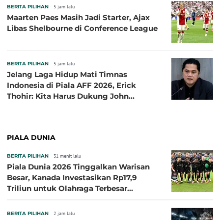
BERITA PILIHAN
5 jam lalu
Maarten Paes Masih Jadi Starter, Ajax
Libas Shelbourne di Conference League
BERITA PILIHAN
5 jam lalu
Jelang Laga Hidup Mati Timnas
Indonesia di Piala AFF 2026, Erick
Thohir: Kita Harus Dukung John
Herdman, Kala Baik dan Tidak Baik
PIALA DUNIA
BERITA PILIHAN
31 menit lalu
Piala Dunia 2026 Tinggalkan Warisan
Besar, Kanada Investasikan Rp17,9
Triliun untuk Olahraga Terbesar
Sepanjang Sejarah
BERITA PILIHAN
2 jam lalu