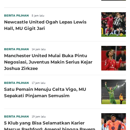
BERITA PILIHAN
8 jam lalu
Newcastle United Ogah Lepas Lewis
Hall, MU Gigit Jari
BERITA PILIHAN
14 jam lalu
Manchester United Mulai Buka Pintu
Negosiasi, Juventus Makin Serius Kejar
Joshua Zirkzee
BERITA PILIHAN
17 jam lalu
Satu Pemain Menuju Celta Vigo, MU
Sepakati Pinjaman Semusim
BERITA PILIHAN
19 jam lalu
5 Klub yang Bisa Selamatkan Karier
Marcus Rashford: Arsenal hingga Bayern