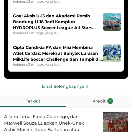
Indonesia
3 minggu yang lalu
Goal Aksis U-15 dan Akademi Persib
Bandung U-18 Jadi Kampiun
HYDROPLUS Soccer League All-Stars
2025/2026
Indonesia
3 minggu yang lalu
Cipta Cendikia FA dan Misi Membina
Atlet Cerdas: Merekrut Banyak Lulusan
MilkLife Soccer Challenge dan Tampil di
HYDROPLUS Soccer League
Indonesia
3 minggu yang lalu
Lihat Selengkapnya
Terkait
Kredit
2
Allano Lima, Fabio Calonego, dan
Maxwell Souza Luapkan Unek-Unek
Akhir Musim, Kode Bertahan atau