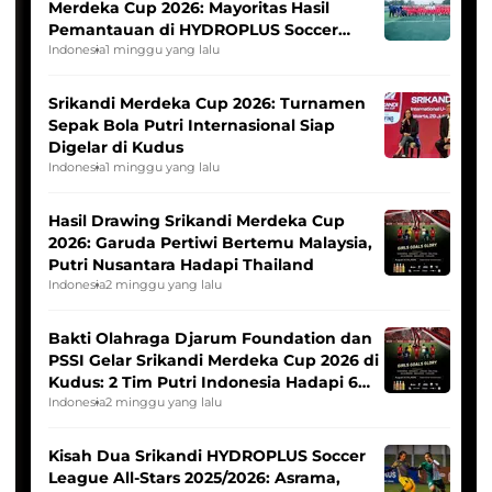
Merdeka Cup 2026: Mayoritas Hasil
Pemantauan di HYDROPLUS Soccer
League
Indonesia
1 minggu yang lalu
Srikandi Merdeka Cup 2026: Turnamen
Sepak Bola Putri Internasional Siap
Digelar di Kudus
Indonesia
1 minggu yang lalu
Hasil Drawing Srikandi Merdeka Cup
2026: Garuda Pertiwi Bertemu Malaysia,
Putri Nusantara Hadapi Thailand
Indonesia
2 minggu yang lalu
Bakti Olahraga Djarum Foundation dan
PSSI Gelar Srikandi Merdeka Cup 2026 di
Kudus: 2 Tim Putri Indonesia Hadapi 6
Tim Asia
Indonesia
2 minggu yang lalu
Kisah Dua Srikandi HYDROPLUS Soccer
League All-Stars 2025/2026: Asrama,