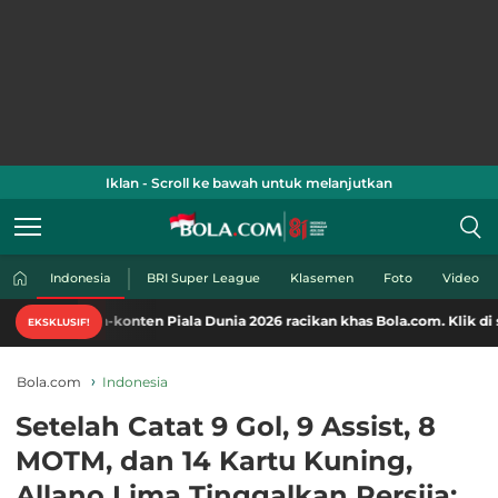
Iklan - Scroll ke bawah untuk melanjutkan
Indonesia
BRI Super League
Klasemen
Foto
Video
n-konten Piala Dunia 2026 racikan khas Bola.com. Klik di sini!
EKSKLUSIF!
Bola.com
Indonesia
Setelah Catat 9 Gol, 9 Assist, 8
MOTM, dan 14 Kartu Kuning,
Allano Lima Tinggalkan Persija: