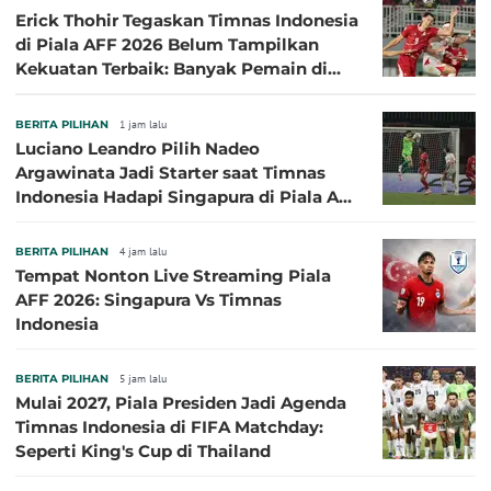
Erick Thohir Tegaskan Timnas Indonesia
di Piala AFF 2026 Belum Tampilkan
Kekuatan Terbaik: Banyak Pemain di
Eropa Tidak Bisa Berpartisipasi
BERITA PILIHAN
1 jam lalu
Luciano Leandro Pilih Nadeo
Argawinata Jadi Starter saat Timnas
Indonesia Hadapi Singapura di Piala AFF
2026: Pengalaman Jadi Kunci
BERITA PILIHAN
4 jam lalu
Tempat Nonton Live Streaming Piala
AFF 2026: Singapura Vs Timnas
Indonesia
BERITA PILIHAN
5 jam lalu
Mulai 2027, Piala Presiden Jadi Agenda
Timnas Indonesia di FIFA Matchday:
Seperti King's Cup di Thailand