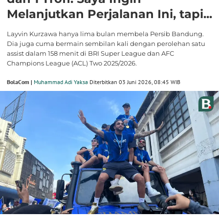
Melanjutkan Perjalanan Ini, tapi...
Layvin Kurzawa hanya lima bulan membela Persib Bandung.
Dia juga cuma bermain sembilan kali dengan perolehan satu
assist dalam 158 menit di BRI Super League dan AFC
Champions League (ACL) Two 2025/2026.
BolaCom |
Muhammad Adi Yaksa
Diterbitkan 03 Juni 2026, 08:45 WIB