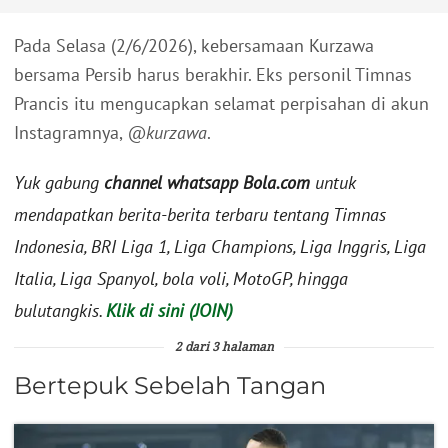
Pada Selasa (2/6/2026), kebersamaan Kurzawa
bersama Persib harus berakhir. Eks personil Timnas
Prancis itu mengucapkan selamat perpisahan di akun
Instagramnya,
@kurzawa
.
Yuk gabung
channel whatsapp Bola.com
untuk
mendapatkan berita-berita terbaru tentang Timnas
Indonesia, BRI Liga 1, Liga Champions, Liga Inggris, Liga
Italia, Liga Spanyol, bola voli, MotoGP, hingga
bulutangkis.
Klik di sini (JOIN)
2 dari 3 halaman
Bertepuk Sebelah Tangan