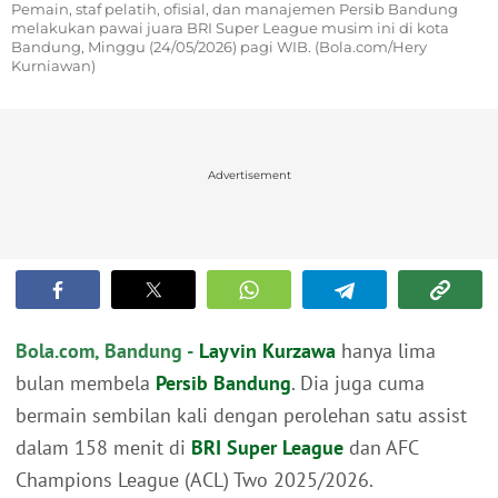
Pemain, staf pelatih, ofisial, dan manajemen Persib Bandung
melakukan pawai juara BRI Super League musim ini di kota
Bandung, Minggu (24/05/2026) pagi WIB. (Bola.com/Hery
Kurniawan)
Advertisement
Bola.com, Bandung -
Layvin Kurzawa
hanya lima
bulan membela
Persib Bandung
. Dia juga cuma
bermain sembilan kali dengan perolehan satu assist
dalam 158 menit di
BRI Super League
dan AFC
Champions League (ACL) Two 2025/2026.