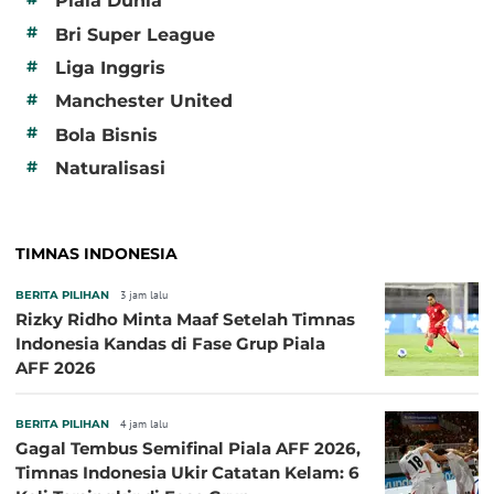
Piala Dunia
#
Bri Super League
#
Liga Inggris
#
Manchester United
#
Bola Bisnis
#
Naturalisasi
TIMNAS INDONESIA
BERITA PILIHAN
3 jam lalu
Rizky Ridho Minta Maaf Setelah Timnas
Indonesia Kandas di Fase Grup Piala
AFF 2026
BERITA PILIHAN
4 jam lalu
Gagal Tembus Semifinal Piala AFF 2026,
Timnas Indonesia Ukir Catatan Kelam: 6