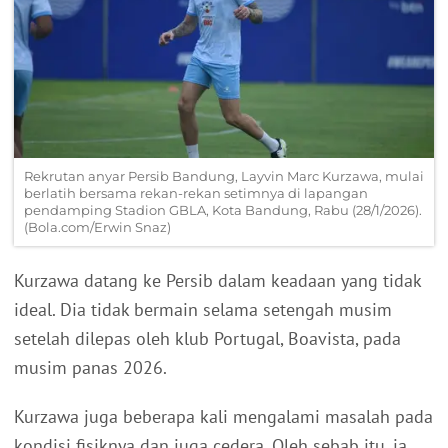
Rekrutan anyar Persib Bandung, Layvin Marc Kurzawa, mulai
berlatih bersama rekan-rekan setimnya di lapangan
pendamping Stadion GBLA, Kota Bandung, Rabu (28/1/2026).
(Bola.com/Erwin Snaz)
Kurzawa datang ke Persib dalam keadaan yang tidak
ideal. Dia tidak bermain selama setengah musim
setelah dilepas oleh klub Portugal, Boavista, pada
musim panas 2026.
Kurzawa juga beberapa kali mengalami masalah pada
kondisi fisiknya dan juga cedera. Oleh sebab itu, ia