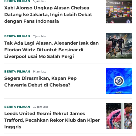
BERITA PILIHAN
5 jam lalu
Xabi Alonso Ungkap Alasan Chelsea
Datang ke Jakarta, Ingin Lebih Dekat
dengan Fans Indonesia
BERITA PILIHAN
7 jam lalu
Tak Ada Lagi Alasan, Alexander Isak dan
Florian Wirtz Dituntut Bersinar di
Liverpool usai Mo Salah Pergi
BERITA PILIHAN
9 jam lalu
Segera Diresmikan, Kapan Pep
Chavarria Debut di Chelsea?
BERITA PILIHAN
10 jam lalu
Leeds United Resmi Rekrut James
Trafford, Pecahkan Rekor Klub dan Kiper
Inggris