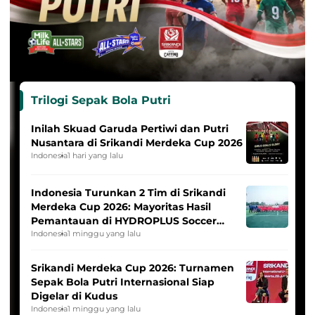
Trilogi Sepak Bola Putri
Inilah Skuad Garuda Pertiwi dan Putri
Nusantara di Srikandi Merdeka Cup 2026
Indonesia
1 hari yang lalu
Indonesia Turunkan 2 Tim di Srikandi
Merdeka Cup 2026: Mayoritas Hasil
Pemantauan di HYDROPLUS Soccer
League
Indonesia
1 minggu yang lalu
Srikandi Merdeka Cup 2026: Turnamen
Sepak Bola Putri Internasional Siap
Digelar di Kudus
Indonesia
1 minggu yang lalu