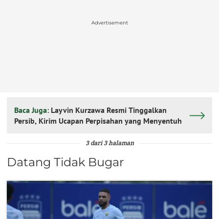
Advertisement
Baca Juga:
Layvin Kurzawa Resmi Tinggalkan
Persib, Kirim Ucapan Perpisahan yang Menyentuh
3 dari 3 halaman
Datang Tidak Bugar