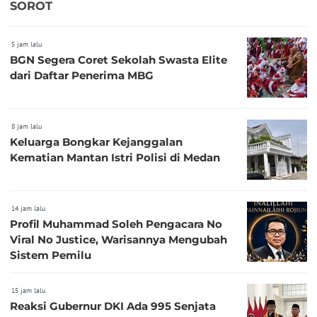
SOROT
5 jam lalu
BGN Segera Coret Sekolah Swasta Elite
dari Daftar Penerima MBG
8 jam lalu
Keluarga Bongkar Kejanggalan
Kematian Mantan Istri Polisi di Medan
14 jam lalu
Profil Muhammad Soleh Pengacara No
Viral No Justice, Warisannya Mengubah
Sistem Pemilu
15 jam lalu
Reaksi Gubernur DKI Ada 995 Senjata