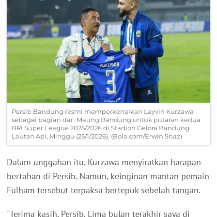
Persib Bandung resmi memperkenalkan Layvin Kurzawa
sebagai bagian dari Maung Bandung untuk putaran kedua
BRI Super League 2025/2026 di Stadion Gelora Bandung
Lautan Api, Minggu (25/1/2026). (Bola.com/Erwin Snaz)
Dalam unggahan itu, Kurzawa menyiratkan harapan
bertahan di Persib. Namun, keinginan mantan pemain
Fulham tersebut terpaksa bertepuk sebelah tangan.
"Terima kasih, Persib. Lima bulan terakhir saya di