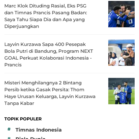
Marc Klok Dituding Rasial, Eks PSG
dan Timnas Prancis Pasang Badan:
Saya Tahu Siapa Dia dan Apa yang
Diperjuangkan
Layvin Kurzawa Sapa 400 Pesepak
Bola Putri di Bandung, Program NEXT
GOAL Perkuat Kolaborasi Indonesia -
Prancis
Misteri Menghilangnya 2 Bintang
Persib ketika Gasak Persita: Thom
Haye Urusan Keluarga, Layvin Kurzawa
Tanpa Kabar
TOPIK POPULER
#
Timnas Indonesia
#