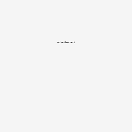
Advertisement