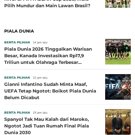
Pilih Mundur dan Main Lawan Brasil?
PIALA DUNIA
BERITA PILIHAN
14 jam lalu
Piala Dunia 2026 Tinggalkan Warisan
Besar, Kanada Investasikan Rp17,9
Triliun untuk Olahraga Terbesar
Sepanjang Sejarah
BERITA PILIHAN
15 jam lalu
Gianni Infantino Sudah Minta Maaf,
UEFA Tetap Ngotot: Boikot Piala Dunia
Belum Dicabut
BERITA PILIHAN
19 jam lalu
Spanyol Tak Mau Kalah dari Maroko,
Ngotot Jadi Tuan Rumah Final Piala
Dunia 2030