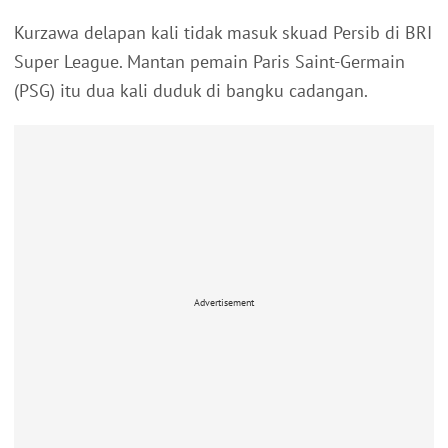
Kurzawa delapan kali tidak masuk skuad Persib di BRI
Super League. Mantan pemain Paris Saint-Germain
(PSG) itu dua kali duduk di bangku cadangan.
Advertisement