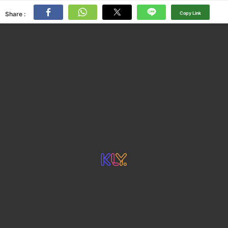
Share :
Copy Link