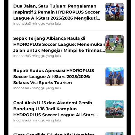
Dua Jalan, Satu Tujuan: Pengalaman
Inspiratif 2 Pemain HYDROPLUS Soccer
League All-Stars 2025/2026 Mengikuti
Seleksi Timnas Indonesia Putri
Indonesia
3 minggu yang lalu
Sepak Terjang Albianca Raula di
HYDROPLUS Soccer League: Menemukan
Jalan untuk Mengejar Mimpi ke Timnas
Indonesia Putri
Indonesia
3 minggu yang lalu
Bupati Kudus Apresiasi HYDROPLUS
Soccer League All-Stars 2025/2026:
Selaras Visi Sports Tourism
Indonesia
3 minggu yang lalu
Goal Aksis U-15 dan Akademi Persib
Bandung U-18 Jadi Kampiun
HYDROPLUS Soccer League All-Stars
2025/2026
Indonesia
3 minggu yang lalu