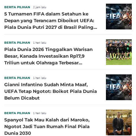
BERITA PILIHAN
2 jam lalu
5 Turnamen FIFA dalam Setahun ke
Depan yang Terancam Diboikot UEFA:
Piala Dunia Putri 2027 di Brasil Paling
Besar
BERITA PILIHAN
1 hari lalu
Piala Dunia 2026 Tinggalkan Warisan
Besar, Kanada Investasikan Rp17,9
Triliun untuk Olahraga Terbesar
Sepanjang Sejarah
BERITA PILIHAN
1 hari lalu
Gianni Infantino Sudah Minta Maaf,
UEFA Tetap Ngotot: Boikot Piala Dunia
Belum Dicabut
BERITA PILIHAN
1 hari lalu
Spanyol Tak Mau Kalah dari Maroko,
Ngotot Jadi Tuan Rumah Final Piala
Dunia 2030