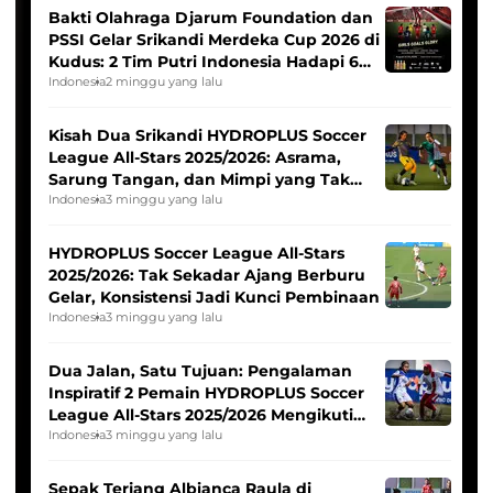
Bakti Olahraga Djarum Foundation dan
PSSI Gelar Srikandi Merdeka Cup 2026 di
Kudus: 2 Tim Putri Indonesia Hadapi 6
Tim Asia
Indonesia
2 minggu yang lalu
Kisah Dua Srikandi HYDROPLUS Soccer
League All-Stars 2025/2026: Asrama,
Sarung Tangan, dan Mimpi yang Tak
Pernah Padam
Indonesia
3 minggu yang lalu
HYDROPLUS Soccer League All-Stars
2025/2026: Tak Sekadar Ajang Berburu
Gelar, Konsistensi Jadi Kunci Pembinaan
Indonesia
3 minggu yang lalu
Dua Jalan, Satu Tujuan: Pengalaman
Inspiratif 2 Pemain HYDROPLUS Soccer
League All-Stars 2025/2026 Mengikuti
Seleksi Timnas Indonesia Putri
Indonesia
3 minggu yang lalu
Sepak Terjang Albianca Raula di