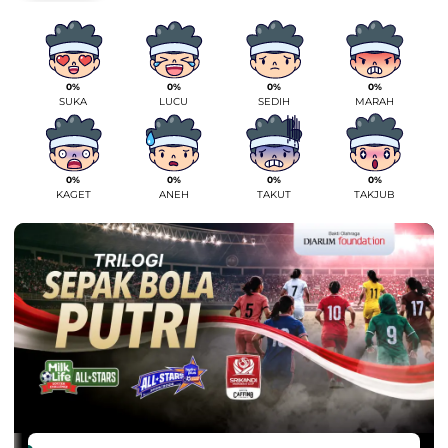
0%
0%
0%
0%
SUKA
LUCU
SEDIH
MARAH
0%
0%
0%
0%
KAGET
ANEH
TAKUT
TAKJUB