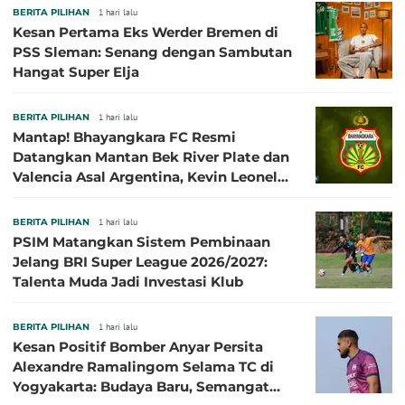
BERITA PILIHAN
1 hari lalu
Kesan Pertama Eks Werder Bremen di
PSS Sleman: Senang dengan Sambutan
Hangat Super Elja
BERITA PILIHAN
1 hari lalu
Mantap! Bhayangkara FC Resmi
Datangkan Mantan Bek River Plate dan
Valencia Asal Argentina, Kevin Leonel
Sibille
BERITA PILIHAN
1 hari lalu
PSIM Matangkan Sistem Pembinaan
Jelang BRI Super League 2026/2027:
Talenta Muda Jadi Investasi Klub
BERITA PILIHAN
1 hari lalu
Kesan Positif Bomber Anyar Persita
Alexandre Ramalingom Selama TC di
Yogyakarta: Budaya Baru, Semangat