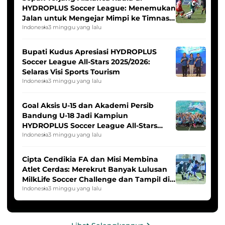
HYDROPLUS Soccer League: Menemukan
Jalan untuk Mengejar Mimpi ke Timnas
Indonesia Putri
Indonesia
3 minggu yang lalu
Bupati Kudus Apresiasi HYDROPLUS
Soccer League All-Stars 2025/2026:
Selaras Visi Sports Tourism
Indonesia
3 minggu yang lalu
Goal Aksis U-15 dan Akademi Persib
Bandung U-18 Jadi Kampiun
HYDROPLUS Soccer League All-Stars
2025/2026
Indonesia
3 minggu yang lalu
Cipta Cendikia FA dan Misi Membina
Atlet Cerdas: Merekrut Banyak Lulusan
MilkLife Soccer Challenge dan Tampil di
HYDROPLUS Soccer League
Indonesia
3 minggu yang lalu