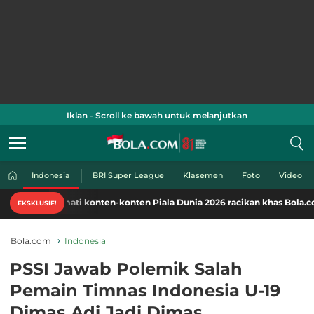
Iklan - Scroll ke bawah untuk melanjutkan
Indonesia
BRI Super League
Klasemen
Foto
Video
kmati konten-konten Piala Dunia 2026 racikan khas Bola.com. Klik di sin
EKSKLUSIF!
Bola.com
Indonesia
PSSI Jawab Polemik Salah
Pemain Timnas Indonesia U-19
Dimas Adi Jadi Dimas