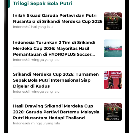
Trilogi Sepak Bola Putri
Inilah Skuad Garuda Pertiwi dan Putri
Nusantara di Srikandi Merdeka Cup 2026
Indonesia
2 hari yang lalu
Indonesia Turunkan 2 Tim di Srikandi
Merdeka Cup 2026: Mayoritas Hasil
Pemantauan di HYDROPLUS Soccer
League
Indonesia
1 minggu yang lalu
Srikandi Merdeka Cup 2026: Turnamen
Sepak Bola Putri Internasional Siap
Digelar di Kudus
Indonesia
1 minggu yang lalu
Hasil Drawing Srikandi Merdeka Cup
2026: Garuda Pertiwi Bertemu Malaysia,
Putri Nusantara Hadapi Thailand
Indonesia
2 minggu yang lalu