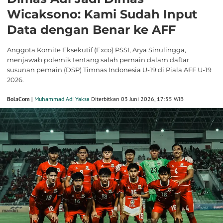
Wicaksono: Kami Sudah Input
Data dengan Benar ke AFF
Anggota Komite Eksekutif (Exco) PSSI, Arya Sinulingga,
menjawab polemik tentang salah pemain dalam daftar
susunan pemain (DSP) Timnas Indonesia U-19 di Piala AFF U-19
2026.
BolaCom |
Muhammad Adi Yaksa
Diterbitkan 03 Juni 2026, 17:55 WIB