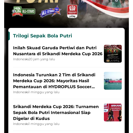
Trilogi Sepak Bola Putri
Inilah Skuad Garuda Pertiwi dan Putri
Nusantara di Srikandi Merdeka Cup 2026
Indonesia
20 jam yang lalu
Indonesia Turunkan 2 Tim di Srikandi
Merdeka Cup 2026: Mayoritas Hasil
Pemantauan di HYDROPLUS Soccer
League
Indonesia
1 minggu yang lalu
Srikandi Merdeka Cup 2026: Turnamen
Sepak Bola Putri Internasional Siap
Digelar di Kudus
Indonesia
1 minggu yang lalu