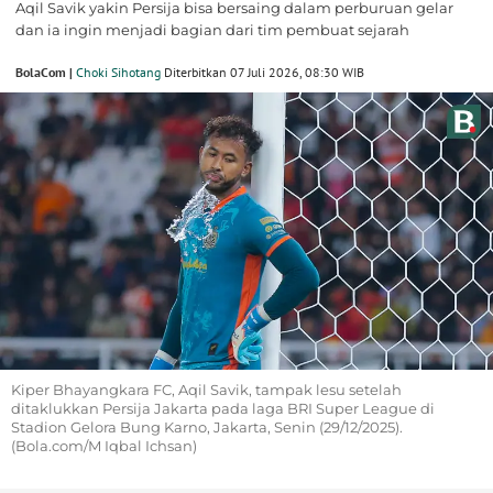
Aqil Savik yakin Persija bisa bersaing dalam perburuan gelar
dan ia ingin menjadi bagian dari tim pembuat sejarah
BolaCom |
Choki Sihotang
Diterbitkan 07 Juli 2026, 08:30 WIB
Kiper Bhayangkara FC, Aqil Savik, tampak lesu setelah
ditaklukkan Persija Jakarta pada laga BRI Super League di
Stadion Gelora Bung Karno, Jakarta, Senin (29/12/2025).
(Bola.com/M Iqbal Ichsan)