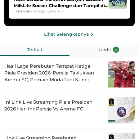
MilkLife Soccer Challenge dan Tampil di
HYDROPLUS Soccer League
Indonesia
3 minggu yang lalu
Lihat Selengkapnya
Terkait
Kredit
2
Hasil Laga Perebutan Tempat Ketiga
Piala Presiden 2026: Persija Taklukkan
Arema FC, Pemain Muda Jadi Kunci
Ini Link Live Streaming Piala Presiden
2026 Hari Ini: Persija Vs Arema FC
Link Live Streaming Perebutan