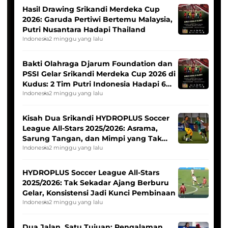
Hasil Drawing Srikandi Merdeka Cup
2026: Garuda Pertiwi Bertemu Malaysia,
Putri Nusantara Hadapi Thailand
Indonesia
2 minggu yang lalu
Bakti Olahraga Djarum Foundation dan
PSSI Gelar Srikandi Merdeka Cup 2026 di
Kudus: 2 Tim Putri Indonesia Hadapi 6
Tim Asia
Indonesia
2 minggu yang lalu
Kisah Dua Srikandi HYDROPLUS Soccer
League All-Stars 2025/2026: Asrama,
Sarung Tangan, dan Mimpi yang Tak
Pernah Padam
Indonesia
2 minggu yang lalu
HYDROPLUS Soccer League All-Stars
2025/2026: Tak Sekadar Ajang Berburu
Gelar, Konsistensi Jadi Kunci Pembinaan
Indonesia
2 minggu yang lalu
Dua Jalan, Satu Tujuan: Pengalaman