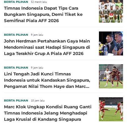
BERITA PILIHAN
52 menit lalu
Timnas Indonesia Dapat Tips Cara
Bungkam Singapura, Demi Tiket ke
Semifinal Piala AFF 2026
BERITA PILIHAN
9 jam lalu
John Herdman Pertahankan Gaya Main
Mendominasi saat Hadapi Singapura di
Laga Terakhir Grup A Piala AFF 2026
BERITA PILIHAN
9 jam lalu
Lini Tengah Jadi Kunci Timnas
Indonesia untuk Kandaskan Singapura,
Pengamat Nilai Thom Haye dan Marc
Klok Sebaiknya Tidak Tampil Bareng
BERITA PILIHAN
10 jam lalu
Marc Klok Ungkap Kondisi Ruang Ganti
Timnas Indonesia Jelang Menghadapi
Laga Krusial di Kandang Singapura