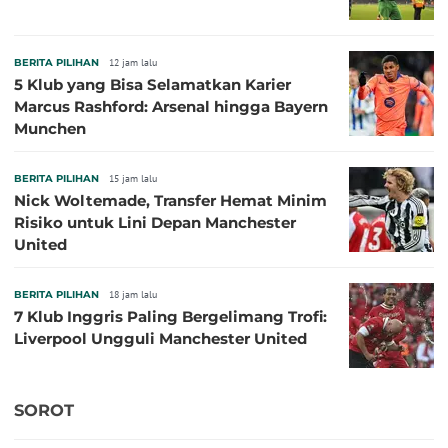
BERITA PILIHAN
12 jam lalu
5 Klub yang Bisa Selamatkan Karier
Marcus Rashford: Arsenal hingga Bayern
Munchen
BERITA PILIHAN
15 jam lalu
Nick Woltemade, Transfer Hemat Minim
Risiko untuk Lini Depan Manchester
United
BERITA PILIHAN
18 jam lalu
7 Klub Inggris Paling Bergelimang Trofi:
Liverpool Ungguli Manchester United
SOROT