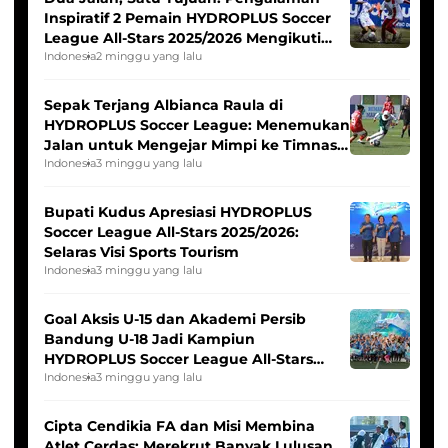
Inspiratif 2 Pemain HYDROPLUS Soccer
League All-Stars 2025/2026 Mengikuti
Seleksi Timnas Indonesia Putri
Indonesia
2 minggu yang lalu
Sepak Terjang Albianca Raula di
HYDROPLUS Soccer League: Menemukan
Jalan untuk Mengejar Mimpi ke Timnas
Indonesia Putri
Indonesia
3 minggu yang lalu
Bupati Kudus Apresiasi HYDROPLUS
Soccer League All-Stars 2025/2026:
Selaras Visi Sports Tourism
Indonesia
3 minggu yang lalu
Goal Aksis U-15 dan Akademi Persib
Bandung U-18 Jadi Kampiun
HYDROPLUS Soccer League All-Stars
2025/2026
Indonesia
3 minggu yang lalu
Cipta Cendikia FA dan Misi Membina
Atlet Cerdas: Merekrut Banyak Lulusan