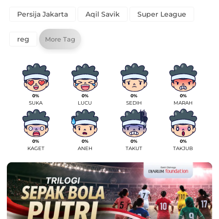
Persija Jakarta
Aqil Savik
Super League
reg
More Tag
0%
0%
0%
0%
SUKA
LUCU
SEDIH
MARAH
0%
0%
0%
0%
KAGET
ANEH
TAKUT
TAKJUB