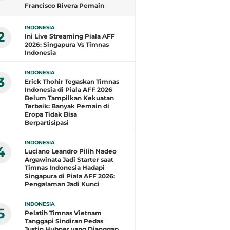
Francisco Rivera Pemain
Terbaik, Arlyansyah Bersinar,
Gustavo Henrique Top Skor
INDONESIA
2
Ini Live Streaming Piala AFF
2026: Singapura Vs Timnas
Indonesia
INDONESIA
3
Erick Thohir Tegaskan Timnas
Indonesia di Piala AFF 2026
Belum Tampilkan Kekuatan
Terbaik: Banyak Pemain di
Eropa Tidak Bisa
Berpartisipasi
INDONESIA
4
Luciano Leandro Pilih Nadeo
Argawinata Jadi Starter saat
Timnas Indonesia Hadapi
Singapura di Piala AFF 2026:
Pengalaman Jadi Kunci
INDONESIA
5
Pelatih Timnas Vietnam
Tanggapi Sindiran Pedas
Justin Hubner yang Dianggap