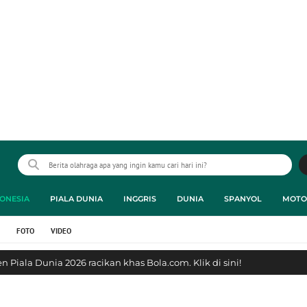
ONESIA
PIALA DUNIA
INGGRIS
DUNIA
SPANYOL
MOTO
FOTO
VIDEO
 Piala Dunia 2026 racikan khas Bola.com. Klik di sini!