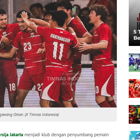
5 
Be
Pi
Sp
Ju
 gawang Oman. (X Timnas Indonesia)
rsija Jakarta
menjadi klub dengan penyumbang pemain