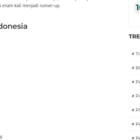
 enam kali menjadi runner-up.
donesia
TR
#
T
#
B
#
P
#
Pa
#
P
#
Pe
a)
#
P