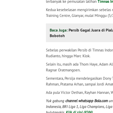
terbanyak ke pemusatan latihan
Timnas I
Kedua kesebelasan mengirimkan sebelas n
Training Centre, Gianyar, mulai Minggu (5/
Baca Juga:
Persib Gagal Juara di Pia
Bobotoh
Sebelas perwakilan Persib di Timnas Indon
Rudianto, hingga Marc Klok.
Selain itu, masih ada Thom Haye, Adam Ali
Ragnar Oratmangoen.
Sementara, Persija mendelegasikan Dony T
Rahman, Pratama Arhan, sampai Jordi Amat
Ada pula Victor Dethan, Rayhan Hannan, W
Yuk gabung
channel whatsapp Bola.com
unt
Indonesia, BRI Liga 1, Liga Champions, Liga I
bulutangkis.
Klik di sini (JOIN)