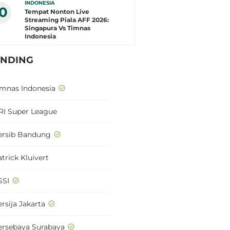
INDONESIA
10
Tempat Nonton Live
Streaming Piala AFF 2026:
Singapura Vs Timnas
Indonesia
ENDING
imnas Indonesia
RI Super League
ersib Bandung
trick Kluivert
SSI
rsija Jakarta
ersebaya Surabaya