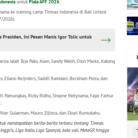
ndonesia
untuk
Piala AFF 2026
.
ama ke training camp Timnas Indonesia di Bali United
7/2026).
la Presiden, Ini Pesan Manis Igor Tolic untuk
esia ialah Teja Paku Alam, Sandy Walsh, Dion Markx, Kakang
s, Eliano Reijnders, Saddil Ramdani, Beckham Putra, dan
ri Pamungkas, Rizky Ridho, Shayne Pattynama, Fajar Fathur
.
itan Sulaeman, Mauro Zijlstra, dan Eksel Runtukahu.
uk mendapatkan berita-berita terbaru tentang Timnas
nggris, Liga Italia, Liga Spanyol, bola voli, MotoGP, hingga