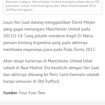
Premier League. Manchester United mengeluarkan dana 179
juta euro untuk meminangnya dari Real Madrid pada 2014.
(AFP/Ian Kington)
Louis Van Gaal datang menggantikan David Moyes
yang gagal menangani Manchester United pada
2013/2-14. Sang pelatih merekrut Angel Di Maria,
pemain bintang Argentina yang pada akhirnya
membawa negaranya juara pada Piala Dunia 2022.
Akan tetapi kariernya di Manchester United tidak
sebaik di Real Madrid. Dia beselisih dengan Van Gaal
dan akhirnya dibuang ke Paris Saint-Germain setelah
hanya semusim di Old Trafford.
Sumber
: Four Four Two