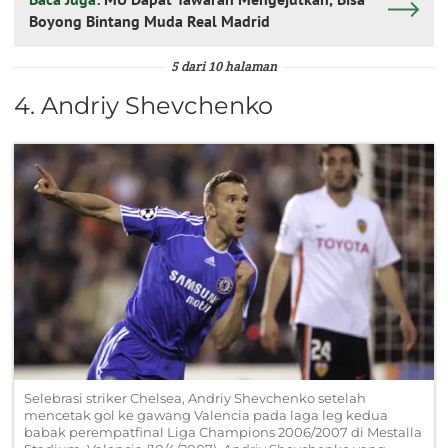
Boyong Bintang Muda Real Madrid
5 dari 10 halaman
4. Andriy Shevchenko
Selebrasi striker Chelsea, Andriy Shevchenko setelah
mencetak gol ke gawang Valencia pada laga leg kedua
babak perempatfinal Liga Champions 2006/2007 di Mestalla