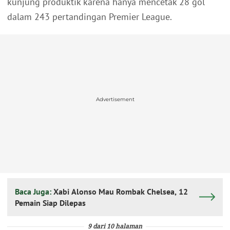
kunjung produktik karena hanya mencetak 28 gol
dalam 243 pertandingan Premier League.
Advertisement
Baca Juga:
Xabi Alonso Mau Rombak Chelsea, 12
Pemain Siap Dilepas
9 dari 10 halaman