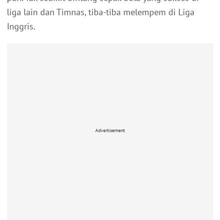
liga lain dan Timnas, tiba-tiba melempem di Liga
Inggris.
Advertisement