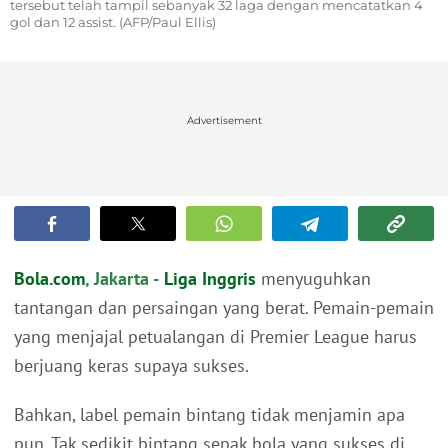
tersebut telah tampil sebanyak 32 laga dengan mencatatkan 4
gol dan 12 assist. (AFP/Paul Ellis)
Advertisement
Bola.com
, Jakarta -
Liga Inggris
menyuguhkan
tantangan dan persaingan yang berat. Pemain-pemain
yang menjajal petualangan di Premier League harus
berjuang keras supaya sukses.
Bahkan, label pemain bintang tidak menjamin apa
pun. Tak sedikit bintang sepak bola yang sukses di