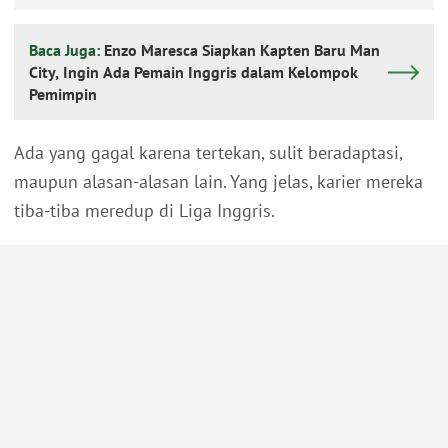
Baca Juga:
Enzo Maresca Siapkan Kapten Baru Man
City, Ingin Ada Pemain Inggris dalam Kelompok
Pemimpin
Ada yang gagal karena tertekan, sulit beradaptasi,
maupun alasan-alasan lain. Yang jelas, karier mereka
tiba-tiba meredup di Liga Inggris.