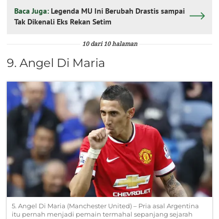
Baca Juga:
Legenda MU Ini Berubah Drastis sampai
Tak Dikenali Eks Rekan Setim
10 dari 10 halaman
9. Angel Di Maria
5. Angel Di Maria (Manchester United) – Pria asal Argentina
itu pernah menjadi pemain termahal sepanjang sejarah