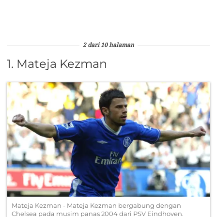
2 dari 10 halaman
1. Mateja Kezman
Mateja Kezman - Mateja Kezman bergabung dengan
Chelsea pada musim panas 2004 dari PSV Eindhoven.