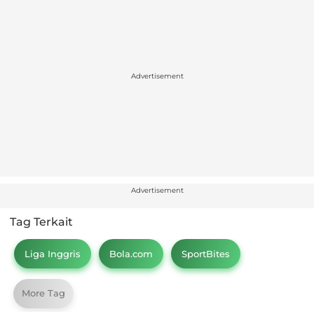
Advertisement
Advertisement
Tag Terkait
Liga Inggris
Bola.com
SportBites
More Tag