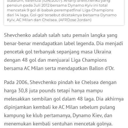
Stadium, Valencia (10/4/2007). Andriy Shevchenko yang
pensiun pada Juli 2012 bersama Dynamo Kyiv ini total
mencetak 9 gol di babak perempatfinal Liga Champions
dari 14 laga. Gol-gol tersebut dicetaknya bersama Dynamo
Kyiv, AC Milan dan Chelsea. (AFP/Jose Jordan)
Shevchenko adalah salah satu pemain langka yang
benar-benar mendapatkan label legenda. Dia menjadi
pencetak gol terbanyak sepanjang masa Ukraina
dengan 48 gol dan menjuarai Liga Champions
bersama AC Milan serta mendapatkan Ballon d'Or.
Pada 2006, Shevchenko pindah ke Chelsea dengan
harga 30,8 juta pounds tetapi hanya mampu
melesakkan sembilan gol dalam 48 laga. Dia akhirnya
dipinjamkan kembali ke AC Milan sebelum pulang
kampung ke klub pertamanya, Dynamo Kiev, dan
menemukan kembali sentuhan mencetak golnya.