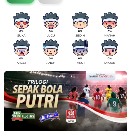
0%
0%
0%
0%
SUKA
LUCU
SEDIH
MARAH
0%
0%
0%
0%
KAGET
ANEH
TAKUT
TAKJUB