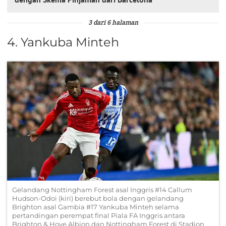
3 dari 6 halaman
4. Yankuba Minteh
Gelandang Nottingham Forest asal Inggris #14 Callum
Hudson-Odoi (kiri) berebut bola dengan gelandang
Brighton asal Gambia #17 Yankuba Minteh selama
pertandingan perempat final Piala FA Inggris antara
Brighton & Hove Albion dan Nottingham Forest di Stadion