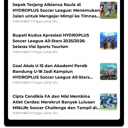
Sepak Terjang Albianca Raula di
HYDROPLUS Soccer League: Menemukan
Jalan untuk Mengejar Mimpi ke Timnas
Indonesia Putri
Indonesia
3 minggu yang lalu
Bupati Kudus Apresiasi HYDROPLUS
Soccer League All-Stars 2025/2026:
Selaras Visi Sports Tourism
Indonesia
3 minggu yang lalu
Goal Aksis U-15 dan Akademi Persib
Bandung U-18 Jadi Kampiun
HYDROPLUS Soccer League All-Stars
2025/2026
Indonesia
3 minggu yang lalu
Cipta Cendikia FA dan Misi Membina
Atlet Cerdas: Merekrut Banyak Lulusan
MilkLife Soccer Challenge dan Tampil di
HYDROPLUS Soccer League
Indonesia
3 minggu yang lalu