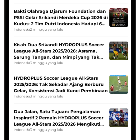
Bakti Olahraga Djarum Foundation dan
PSSI Gelar Srikandi Merdeka Cup 2026 di
Kudus: 2 Tim Putri Indonesia Hadapi 6
Tim Asia
Indonesia
2 minggu yang lalu
Kisah Dua Srikandi HYDROPLUS Soccer
League All-Stars 2025/2026: Asrama,
Sarung Tangan, dan Mimpi yang Tak
Pernah Padam
Indonesia
3 minggu yang lalu
HYDROPLUS Soccer League All-Stars
2025/2026: Tak Sekadar Ajang Berburu
Gelar, Konsistensi Jadi Kunci Pembinaan
Indonesia
3 minggu yang lalu
Dua Jalan, Satu Tujuan: Pengalaman
Inspiratif 2 Pemain HYDROPLUS Soccer
League All-Stars 2025/2026 Mengikuti
Seleksi Timnas Indonesia Putri
Indonesia
3 minggu yang lalu