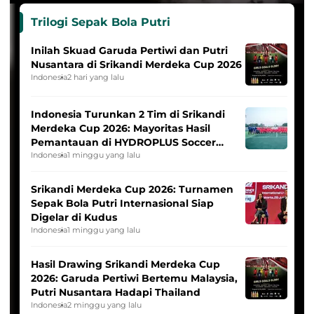
Trilogi Sepak Bola Putri
Inilah Skuad Garuda Pertiwi dan Putri
Nusantara di Srikandi Merdeka Cup 2026
Indonesia
2 hari yang lalu
Indonesia Turunkan 2 Tim di Srikandi
Merdeka Cup 2026: Mayoritas Hasil
Pemantauan di HYDROPLUS Soccer
League
Indonesia
1 minggu yang lalu
Srikandi Merdeka Cup 2026: Turnamen
Sepak Bola Putri Internasional Siap
Digelar di Kudus
Indonesia
1 minggu yang lalu
Hasil Drawing Srikandi Merdeka Cup
2026: Garuda Pertiwi Bertemu Malaysia,
Putri Nusantara Hadapi Thailand
Indonesia
2 minggu yang lalu