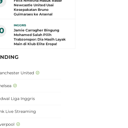
9
Felix Nmecha Masuk Radar
Newcastle United Usai
Kesepakatan Bruno
Guimaraes ke Arsenal
INGGRIS
10
Jamie Carragher Bingung
Mohamed Salah Pilih
Trabzonspor: Dia Masih Layak
Main di Klub Elite Eropa!
ENDING
anchester United
helsea
adwal Liga Inggris
ink Live Streaming
iverpool