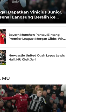
gal Dapatkan Vinicius Junior,
senal Langsung Beralih ke
ri Konsa
Bayern Munchen Pantau Bintang
Premier League: Morgan Gibbs-Wh…
Newcastle United Ogah Lepas Lewis
Hall, MU Gigit Jari
A MU