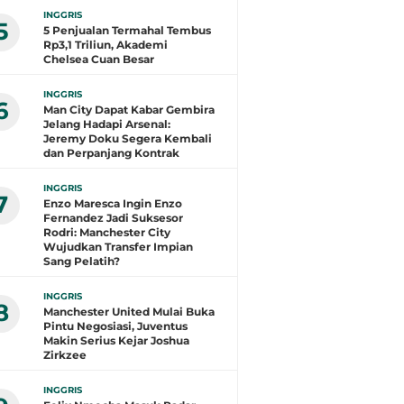
INGGRIS
5
5 Penjualan Termahal Tembus
Rp3,1 Triliun, Akademi
Chelsea Cuan Besar
INGGRIS
6
Man City Dapat Kabar Gembira
Jelang Hadapi Arsenal:
Jeremy Doku Segera Kembali
dan Perpanjang Kontrak
INGGRIS
7
Enzo Maresca Ingin Enzo
Fernandez Jadi Suksesor
Rodri: Manchester City
Wujudkan Transfer Impian
Sang Pelatih?
INGGRIS
8
Manchester United Mulai Buka
Pintu Negosiasi, Juventus
Makin Serius Kejar Joshua
Zirkzee
INGGRIS