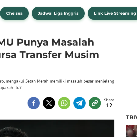
Chelsea
Jadwal Liga Inggris
Link Live Streaming
 MU Punya Masalah
ursa Transfer Musim
ro, mengakui Setan Merah memiliki masalah besar menjelang
apakah itu?
12
TRI