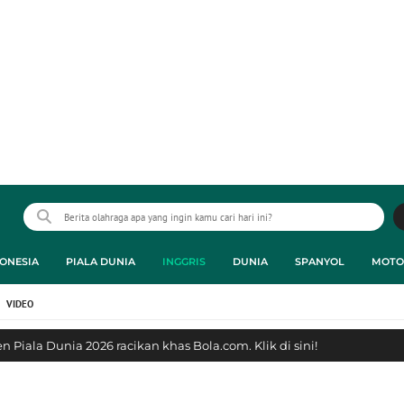
ONESIA
PIALA DUNIA
INGGRIS
DUNIA
SPANYOL
MOTO
VIDEO
 Piala Dunia 2026 racikan khas Bola.com. Klik di sini!