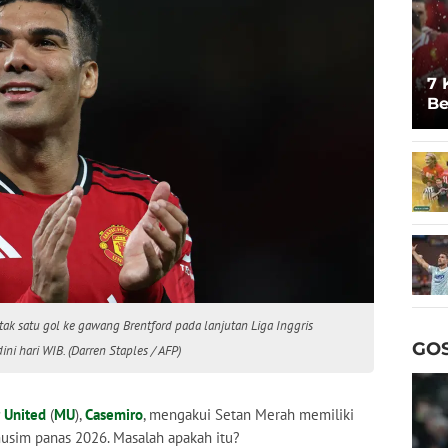
7 
Be
Un
ak satu gol ke gawang Brentford pada lanjutan Liga Inggris
GOS
ni hari WIB. (Darren Staples / AFP)
 United
(
MU
),
Casemiro
, mengakui Setan Merah memiliki
musim panas 2026. Masalah apakah itu?