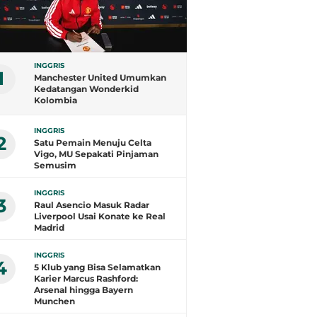
INGGRIS
1
Manchester United Umumkan
Kedatangan Wonderkid
Kolombia
INGGRIS
2
Satu Pemain Menuju Celta
Vigo, MU Sepakati Pinjaman
Semusim
INGGRIS
3
Raul Asencio Masuk Radar
Liverpool Usai Konate ke Real
Madrid
INGGRIS
4
5 Klub yang Bisa Selamatkan
Karier Marcus Rashford:
Arsenal hingga Bayern
Munchen