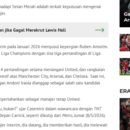
hadapi Setan Merah adalah terkait keputusan mengenai
jer.
Ga
Ar
Ez
 jika Gagal Merekrut Lewis Hall
erim pada Januari 2026 menyusul kepergian Ruben Amorim.
Liga Champions dengan sisa tiga pertandingan di Liga
i 14 pertandingan selama menangani United, dan rangkaian
if atas Manchester City, Arsenal, dan Chelsea. Saat ini,
 Andoni Iraola dianggap sebagai salah satu kandidat
ER
ipertahankan sebagai manajer tetap United.
tu, bukan?" ujar Casemiro dalam wawancara dengan
TNT
pan Carrick, seperti dikutip dari
Metro
, Jumat (8/5/2026).
jer interim, dia datang, dia memberikan hasil, dia melewati