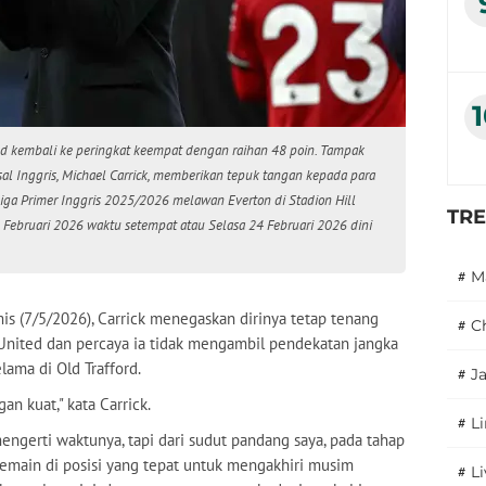
 kembali ke peringkat keempat dengan raihan 48 poin. Tampak
sal Inggris, Michael Carrick, memberikan tepuk tangan kepada para
ga Primer Inggris 2025/2026 melawan Everton di Stadion Hill
TR
 23 Februari 2026 waktu setempat atau Selasa 24 Februari 2026 dini
#
M
is (7/5/2026), Carrick menegaskan dirinya tetap tenang
#
C
nited dan percaya ia tidak mengambil pendekatan jangka
ama di Old Trafford.
#
J
n kuat," kata Carrick.
#
L
mengerti waktunya, tapi dari sudut pandang saya, pada tahap
pemain di posisi yang tepat untuk mengakhiri musim
#
L