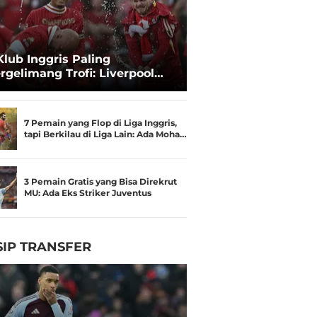
Klub Inggris Paling
rgelimang Trofi: Liverpool
gguli Manchester United
7 Pemain yang Flop di Liga Inggris,
tapi Berkilau di Liga Lain: Ada Moha…
3 Pemain Gratis yang Bisa Direkrut
MU: Ada Eks Striker Juventus
IP TRANSFER