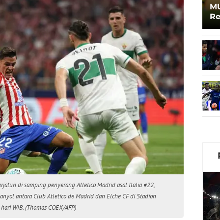
MU
Re
erjatuh di samping penyerang Atletico Madrid asal Italia #22,
nyol antara Club Atletico de Madrid dan Elche CF di Stadion
i hari WIB. (Thomas COEX/AFP)