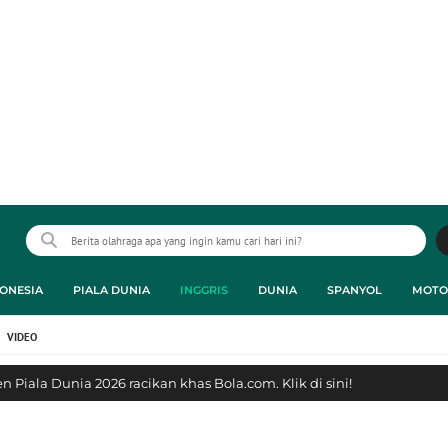
ONESIA
PIALA DUNIA
INGGRIS
DUNIA
SPANYOL
MOTO
VIDEO
 Piala Dunia 2026 racikan khas Bola.com. Klik di sini!