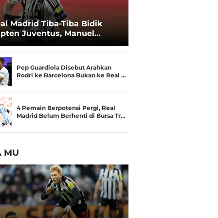
al Madrid Tiba-Tiba Bidik
pten Juventus, Manuel
catelli
Pep Guardiola Disebut Arahkan
Rodri ke Barcelona Bukan ke Real …
4 Pemain Berpotensi Pergi, Real
Madrid Belum Berhenti di Bursa Tr…
A MU