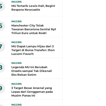
INGGRIS
5
MU Tertarik Lewis Hall, Begini
Respons Newcastle
INGGRIS
6
Manchester City Tolak
Tawaran Barcelona Senilai Rp1
Triliun Euro untuk Rodri
INGGRIS
7
MU Dapat Lampu Hijau dari 3
Target di Bursa Transfer: Jhon
Lucumi Favorit
INGGRIS
8
Legenda MU Ini Berubah
Drastis sampai Tak Dikenali
Eks Rekan Setim
INGGRIS
9
3 Target Besar Arsenal yang
Lepas dari Genggaman pada
Musim Panas Ini
INGGRIS