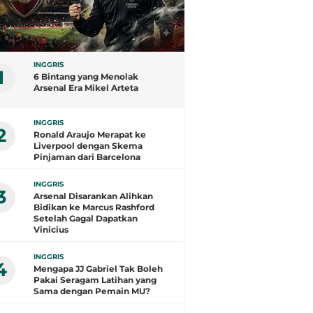
INGGRIS
1
6 Bintang yang Menolak
Arsenal Era Mikel Arteta
INGGRIS
2
Ronald Araujo Merapat ke
Liverpool dengan Skema
Pinjaman dari Barcelona
INGGRIS
3
Arsenal Disarankan Alihkan
Bidikan ke Marcus Rashford
Setelah Gagal Dapatkan
Vinicius
INGGRIS
4
Mengapa JJ Gabriel Tak Boleh
Pakai Seragam Latihan yang
Sama dengan Pemain MU?