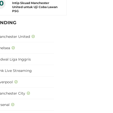
10
Intip Skuad Manchester
United untuk Uji Coba Lawan
PSG
ENDING
anchester United
helsea
adwal Liga Inggris
ink Live Streaming
iverpool
anchester City
rsenal