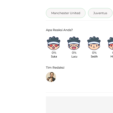
Manchester United
Juventus
0%
0%
0%
Suka
Lucu
Sedih
M
Tim Redaksi