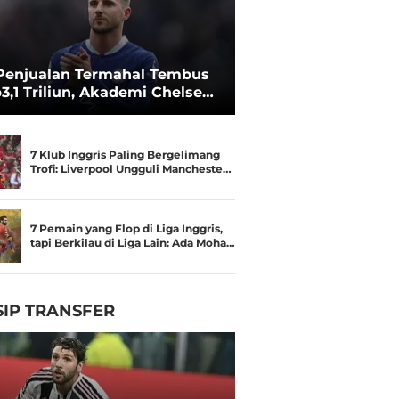
Penjualan Termahal Tembus
3,1 Triliun, Akademi Chelsea
an Besar
7 Klub Inggris Paling Bergelimang
Trofi: Liverpool Ungguli Mancheste…
7 Pemain yang Flop di Liga Inggris,
tapi Berkilau di Liga Lain: Ada Moha…
IP TRANSFER