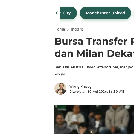
Liverpool
Manchester City
Manchester United
Home
Inggris
Bursa Transfer 
dan Milan Dekat
Bek asal Austria, David Affengruber, menja
Eropa
Wiwig Prayugi
Diterbitkan 10 Mei 2026, 16:30 WIB