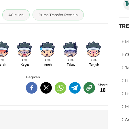
AC Milan
Bursa Transfer Pemain
TR
#
M
#
C
0%
0%
0%
0%
0%
arah
Kaget
Aneh
Takut
Takjub
#
J
Bagikan
#
L
18
#
L
#
M
#
A