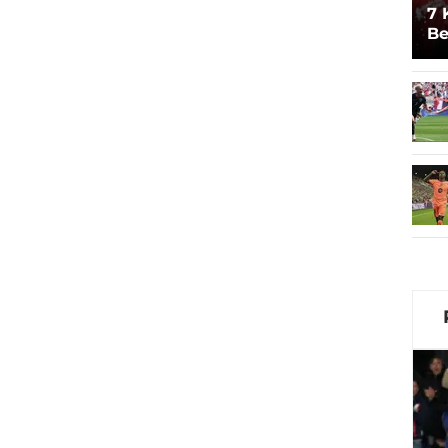
7 
Be
Un