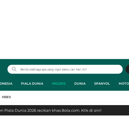
ONESIA
PIALA DUNIA
INGGRIS
DUNIA
SPANYOL
MOTO
VIDEO
 Piala Dunia 2026 racikan khas Bola.com. Klik di sini!