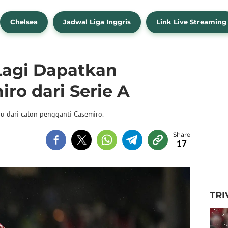
Chelsea
Jadwal Liga Inggris
Link Live Streaming
Lagi Dapatkan
ro dari Serie A
 dari calon pengganti Casemiro.
17
TRI