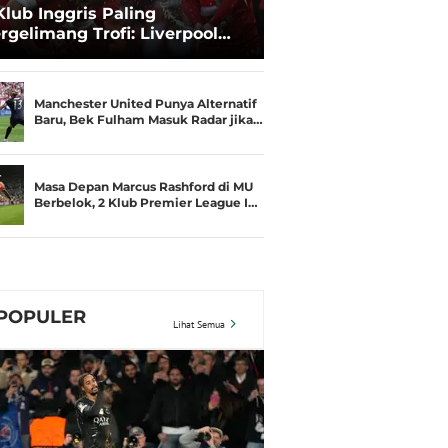
Klub Inggris Paling
rgelimang Trofi: Liverpool
gguli Manchester United
Manchester United Punya Alternatif
Baru, Bek Fulham Masuk Radar jika…
Masa Depan Marcus Rashford di MU
Berbelok, 2 Klub Premier League I…
POPULER
Lihat Semua