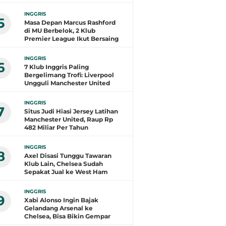
INGGRIS
5
Masa Depan Marcus Rashford
di MU Berbelok, 2 Klub
Premier League Ikut Bersaing
INGGRIS
6
7 Klub Inggris Paling
Bergelimang Trofi: Liverpool
Ungguli Manchester United
INGGRIS
7
Situs Judi Hiasi Jersey Latihan
Manchester United, Raup Rp
482 Miliar Per Tahun
INGGRIS
8
Axel Disasi Tunggu Tawaran
Klub Lain, Chelsea Sudah
Sepakat Jual ke West Ham
INGGRIS
9
Xabi Alonso Ingin Bajak
Gelandang Arsenal ke
Chelsea, Bisa Bikin Gempar