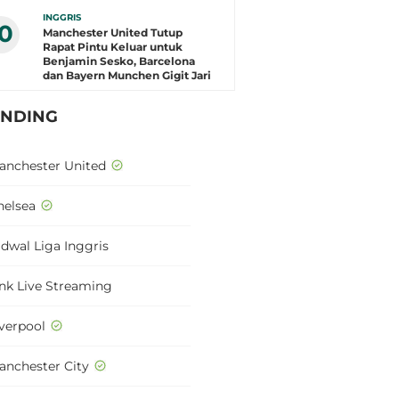
INGGRIS
10
Manchester United Tutup
Rapat Pintu Keluar untuk
Benjamin Sesko, Barcelona
dan Bayern Munchen Gigit Jari
ENDING
anchester United
helsea
adwal Liga Inggris
ink Live Streaming
iverpool
anchester City