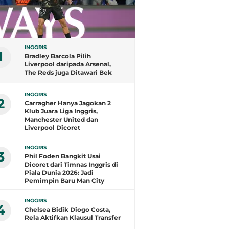
INGGRIS
1
Bradley Barcola Pilih
Liverpool daripada Arsenal,
The Reds juga Ditawari Bek
Real Madrid
INGGRIS
2
Carragher Hanya Jagokan 2
Klub Juara Liga Inggris,
Manchester United dan
Liverpool Dicoret
INGGRIS
3
Phil Foden Bangkit Usai
Dicoret dari Timnas Inggris di
Piala Dunia 2026: Jadi
Pemimpin Baru Man City
INGGRIS
4
Chelsea Bidik Diogo Costa,
Rela Aktifkan Klausul Transfer