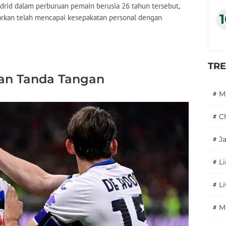
drid dalam perburuan pemain berusia 26 tahun tersebut,
arkan telah mencapai kesepakatan personal dengan
TR
an Tanda Tangan
#
M
#
C
#
J
#
L
#
L
#
M