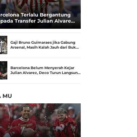
rcelona Terlalu Bergantung
pada Transfer Julian Alvarez:
sisi Negosiasi Melemah
Gaji Bruno Guimaraes jika Gabung
Arsenal, Masih Kalah Jauh dari Buk…
Barcelona Belum Menyerah Kejar
Julian Alvarez, Deco Turun Langsun…
A MU