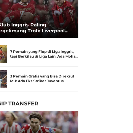
Klub Inggris Paling
rgelimang Trofi: Liverpool
gguli Manchester United
7 Pemain yang Flop di Liga Inggris,
tapi Berkilau di Liga Lain: Ada Moha…
3 Pemain Gratis yang Bisa Direkrut
MU: Ada Eks Striker Juventus
IP TRANSFER