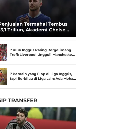
Penjualan Termahal Tembus
3,1 Triliun, Akademi Chelsea
an Besar
7 Klub Inggris Paling Bergelimang
Trofi: Liverpool Ungguli Mancheste…
7 Pemain yang Flop di Liga Inggris,
tapi Berkilau di Liga Lain: Ada Moha…
IP TRANSFER