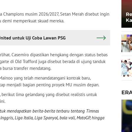
ga Champions musim 2026/2027, Setan Merah disebut ingin
Re
Ka
ru demi memperkuat skuad mereka.
Lo
United untuk Uji Coba Lawan PSG
lihat. Casemiro dipastikan hengkang dengan status bebas
arte di Old Trafford juga disebut berada di ujung tanduk
a bursa transfer mendatang.
ie Mainoo yang telah menandatangani kontrak baru,
etap menjadi bagian penting proyek MU musim depan.
ER
berikut lima gelandang yang disebut realistis untuk
ni.
uk mendapatkan berita-berita terbaru tentang Timnas
nggris, Liga Italia, Liga Spanyol, bola voli, MotoGP, hingga