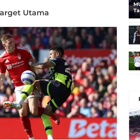
MU
Ta
 Target Utama
Lu