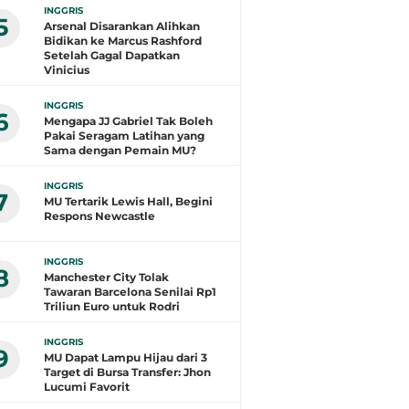
INGGRIS
5
Arsenal Disarankan Alihkan
Bidikan ke Marcus Rashford
Setelah Gagal Dapatkan
Vinicius
INGGRIS
6
Mengapa JJ Gabriel Tak Boleh
Pakai Seragam Latihan yang
Sama dengan Pemain MU?
INGGRIS
7
MU Tertarik Lewis Hall, Begini
Respons Newcastle
INGGRIS
8
Manchester City Tolak
Tawaran Barcelona Senilai Rp1
Triliun Euro untuk Rodri
INGGRIS
9
MU Dapat Lampu Hijau dari 3
Target di Bursa Transfer: Jhon
Lucumi Favorit