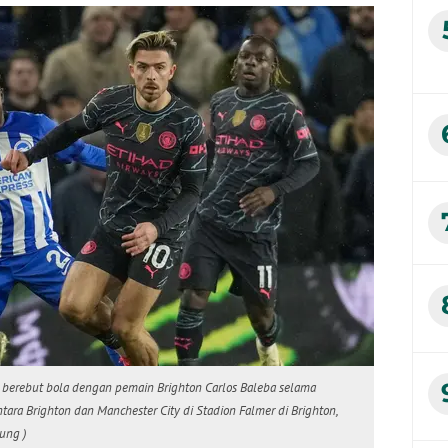
n, berebut bola dengan pemain Brighton Carlos Baleba selama
tara Brighton dan Manchester City di Stadion Falmer di Brighton,
ung )