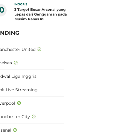
INGGRIS
10
3 Target Besar Arsenal yang
Lepas dari Genggaman pada
Musim Panas Ini
ENDING
anchester United
helsea
adwal Liga Inggris
ink Live Streaming
iverpool
anchester City
rsenal