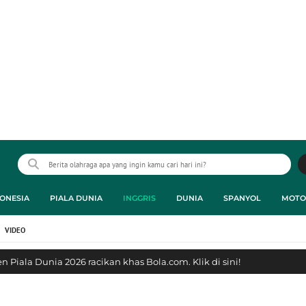
ONESIA
PIALA DUNIA
INGGRIS
DUNIA
SPANYOL
MOTO
VIDEO
 Piala Dunia 2026 racikan khas Bola.com. Klik di sini!