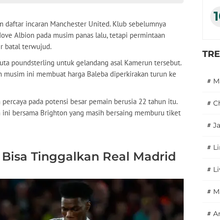
 daftar incaran Manchester United. Klub sebelumnya
ve Albion pada musim panas lalu, tetapi permintaan
r batal terwujud.
TR
juta poundsterling untuk gelandang asal Kamerun tersebut.
 musim ini membuat harga Baleba diperkirakan turun ke
#
M
percaya pada potensi besar pemain berusia 22 tahun itu.
#
C
m ini bersama Brighton yang masih bersaing memburu tiket
#
J
#
L
Bisa Tinggalkan Real Madrid
#
L
#
M
#
A