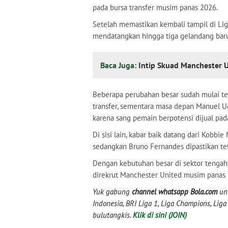
pada bursa transfer musim panas 2026.
Setelah memastikan kembali tampil di Li
mendatangkan hingga tiga gelandang ba
Baca Juga:
Intip Skuad Manchester 
Beberapa perubahan besar sudah mulai ter
transfer, sementara masa depan Manuel Ug
karena sang pemain berpotensi dijual pad
Di sisi lain, kabar baik datang dari Kobb
sedangkan Bruno Fernandes dipastikan t
Dengan kebutuhan besar di sektor tengah, 
direkrut Manchester United musim panas i
Yuk gabung
channel whatsapp Bola.com
unt
Indonesia, BRI Liga 1, Liga Champions, Liga I
bulutangkis.
Klik di sini (JOIN)