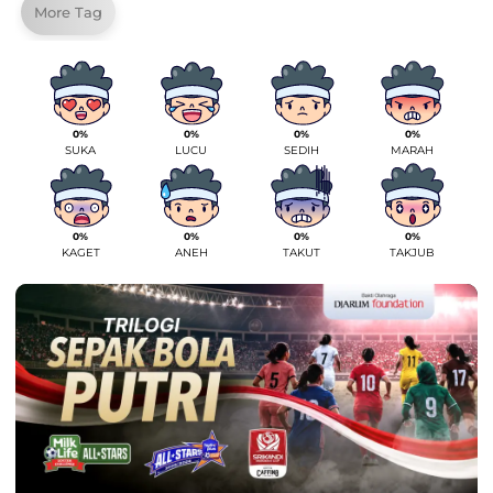
More Tag
0%
0%
0%
0%
SUKA
LUCU
SEDIH
MARAH
0%
0%
0%
0%
KAGET
ANEH
TAKUT
TAKJUB