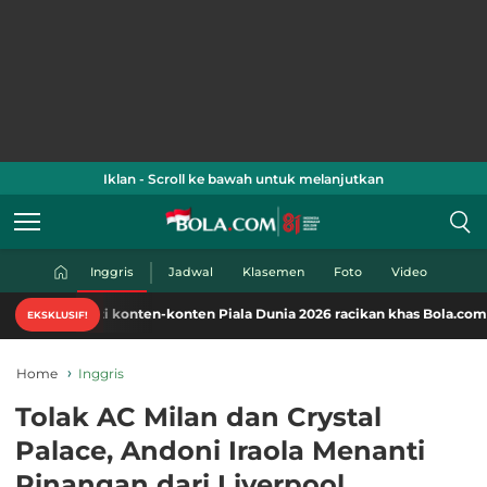
Iklan - Scroll ke bawah untuk melanjutkan
Inggris
Jadwal
Klasemen
Foto
Video
mati konten-konten Piala Dunia 2026 racikan khas Bola.com. Klik di sini
EKSKLUSIF!
Home
Inggris
Tolak AC Milan dan Crystal
Palace, Andoni Iraola Menanti
Pinangan dari Liverpool