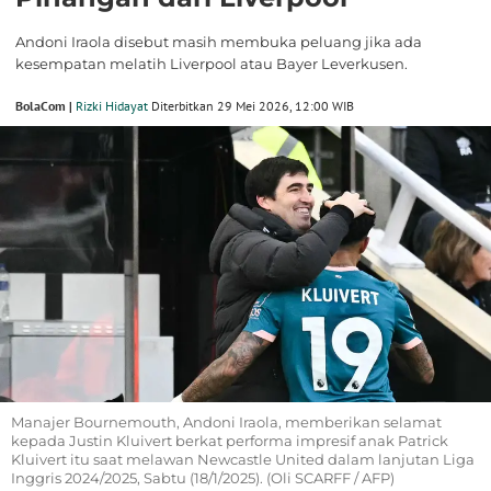
Andoni Iraola disebut masih membuka peluang jika ada
kesempatan melatih Liverpool atau Bayer Leverkusen.
BolaCom |
Rizki Hidayat
Diterbitkan 29 Mei 2026, 12:00 WIB
Manajer Bournemouth, Andoni Iraola, memberikan selamat
kepada Justin Kluivert berkat performa impresif anak Patrick
Kluivert itu saat melawan Newcastle United dalam lanjutan Liga
Inggris 2024/2025, Sabtu (18/1/2025). (Oli SCARFF / AFP)