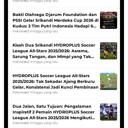
Indonesia
2 minggu yang lalu
Bakti Olahraga Djarum Foundation dan
PSSI Gelar Srikandi Merdeka Cup 2026 di
Kudus: 2 Tim Putri Indonesia Hadapi 6
Tim Asia
Indonesia
2 minggu yang lalu
Kisah Dua Srikandi HYDROPLUS Soccer
League All-Stars 2025/2026: Asrama,
Sarung Tangan, dan Mimpi yang Tak
Pernah Padam
Indonesia
2 minggu yang lalu
HYDROPLUS Soccer League All-Stars
2025/2026: Tak Sekadar Ajang Berburu
Gelar, Konsistensi Jadi Kunci Pembinaan
Indonesia
2 minggu yang lalu
Dua Jalan, Satu Tujuan: Pengalaman
Inspiratif 2 Pemain HYDROPLUS Soccer
League All-Stars 2025/2026 Mengikuti
Seleksi Timnas Indonesia Putri
Indonesia
2 minggu yang lalu