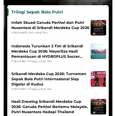
Trilogi Sepak Bola Putri
Inilah Skuad Garuda Pertiwi dan Putri
Nusantara di Srikandi Merdeka Cup 2026
Indonesia
16 jam yang lalu
Indonesia Turunkan 2 Tim di Srikandi
Merdeka Cup 2026: Mayoritas Hasil
Pemantauan di HYDROPLUS Soccer
League
Indonesia
1 minggu yang lalu
Srikandi Merdeka Cup 2026: Turnamen
Sepak Bola Putri Internasional Siap
Digelar di Kudus
Indonesia
1 minggu yang lalu
Hasil Drawing Srikandi Merdeka Cup
2026: Garuda Pertiwi Bertemu Malaysia,
Putri Nusantara Hadapi Thailand