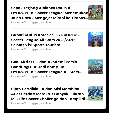
Sepak Terjang Albianca Raula di
HYDROPLUS Soccer League: Menemukan
Jalan untuk Mengejar Mimpi ke Timnas
Indonesia Putri
Indonesia
3 minggu yang lalu
Bupati Kudus Apresiasi HYDROPLUS
Soccer League All-Stars 2025/2026:
Selaras Visi Sports Tourism
Indonesia
3 minggu yang lalu
Goal Aksis U-15 dan Akademi Persib
Bandung U-18 Jadi Kampiun
HYDROPLUS Soccer League All-Stars
2025/2026
Indonesia
3 minggu yang lalu
Cipta Cendikia FA dan Misi Membina
Atlet Cerdas: Merekrut Banyak Lulusan
MilkLife Soccer Challenge dan Tampil di
HYDROPLUS Soccer League
Indonesia
3 minggu yang lalu