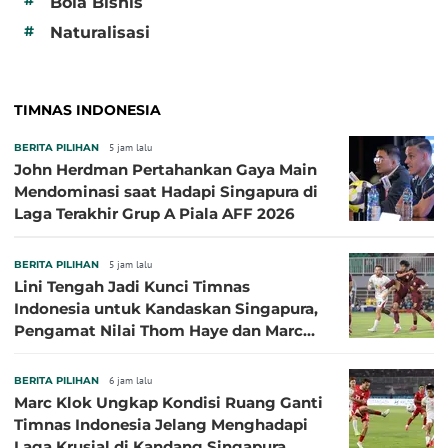
#
Bola Bisnis
#
Naturalisasi
TIMNAS INDONESIA
BERITA PILIHAN
5 jam lalu
John Herdman Pertahankan Gaya Main
Mendominasi saat Hadapi Singapura di
Laga Terakhir Grup A Piala AFF 2026
BERITA PILIHAN
5 jam lalu
Lini Tengah Jadi Kunci Timnas
Indonesia untuk Kandaskan Singapura,
Pengamat Nilai Thom Haye dan Marc
Klok Sebaiknya Tidak Tampil Bareng
BERITA PILIHAN
6 jam lalu
Marc Klok Ungkap Kondisi Ruang Ganti
Timnas Indonesia Jelang Menghadapi
Laga Krusial di Kandang Singapura