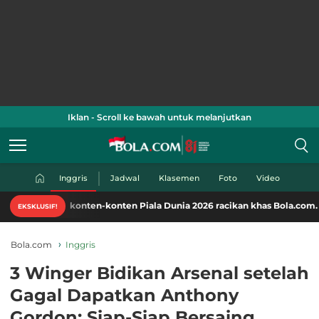
Iklan - Scroll ke bawah untuk melanjutkan
Inggris
Jadwal
Klasemen
Foto
Video
konten-konten Piala Dunia 2026 racikan khas Bola.com. Klik di sini!
EKSKLUSIF!
Bola.com
Inggris
3 Winger Bidikan Arsenal setelah
Gagal Dapatkan Anthony
Gordon: Siap-Siap Bersaing