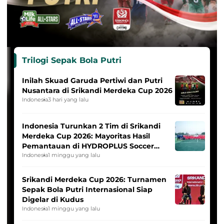
Trilogi Sepak Bola Putri
Inilah Skuad Garuda Pertiwi dan Putri
Nusantara di Srikandi Merdeka Cup 2026
Indonesia
3 hari yang lalu
Indonesia Turunkan 2 Tim di Srikandi
Merdeka Cup 2026: Mayoritas Hasil
Pemantauan di HYDROPLUS Soccer
League
Indonesia
1 minggu yang lalu
Srikandi Merdeka Cup 2026: Turnamen
Sepak Bola Putri Internasional Siap
Digelar di Kudus
Indonesia
1 minggu yang lalu