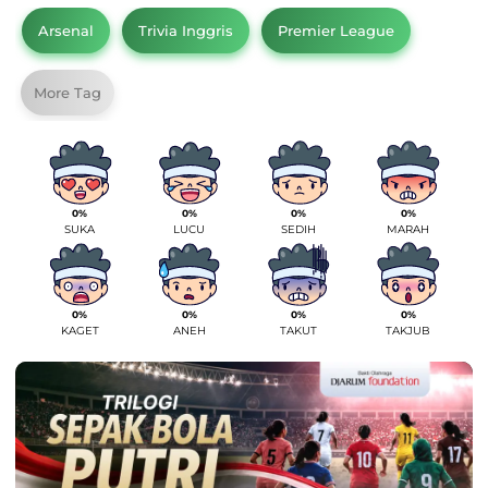
Arsenal
Trivia Inggris
Premier League
More Tag
0%
0%
0%
0%
SUKA
LUCU
SEDIH
MARAH
0%
0%
0%
0%
KAGET
ANEH
TAKUT
TAKJUB