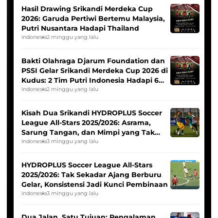
Hasil Drawing Srikandi Merdeka Cup
2026: Garuda Pertiwi Bertemu Malaysia,
Putri Nusantara Hadapi Thailand
Indonesia
2 minggu yang lalu
Bakti Olahraga Djarum Foundation dan
PSSI Gelar Srikandi Merdeka Cup 2026 di
Kudus: 2 Tim Putri Indonesia Hadapi 6
Tim Asia
Indonesia
2 minggu yang lalu
Kisah Dua Srikandi HYDROPLUS Soccer
League All-Stars 2025/2026: Asrama,
Sarung Tangan, dan Mimpi yang Tak
Pernah Padam
Indonesia
3 minggu yang lalu
HYDROPLUS Soccer League All-Stars
2025/2026: Tak Sekadar Ajang Berburu
Gelar, Konsistensi Jadi Kunci Pembinaan
Indonesia
3 minggu yang lalu
Dua Jalan, Satu Tujuan: Pengalaman