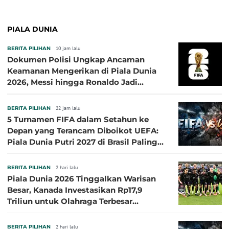
PIALA DUNIA
BERITA PILIHAN
10 jam lalu
Dokumen Polisi Ungkap Ancaman
Keamanan Mengerikan di Piala Dunia
2026, Messi hingga Ronaldo Jadi
Sasaran
BERITA PILIHAN
22 jam lalu
5 Turnamen FIFA dalam Setahun ke
Depan yang Terancam Diboikot UEFA:
Piala Dunia Putri 2027 di Brasil Paling
Besar
BERITA PILIHAN
2 hari lalu
Piala Dunia 2026 Tinggalkan Warisan
Besar, Kanada Investasikan Rp17,9
Triliun untuk Olahraga Terbesar
Sepanjang Sejarah
BERITA PILIHAN
2 hari lalu