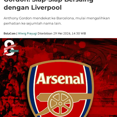
dengan Liverpool
Anthony Gordon mendekat ke Barcelona, mulai mengalihkan
perhatian ke sejumlah nama lain.
BolaCom |
Wiwig Prayugi
Diterbitkan 29 Mei 2026, 14:30 WIB