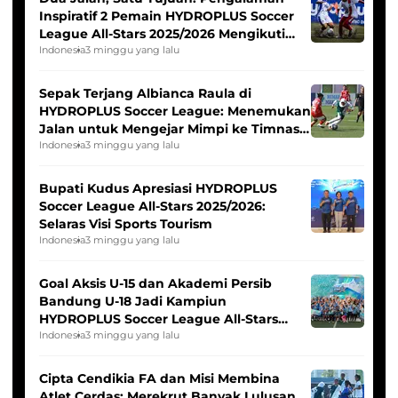
Inspiratif 2 Pemain HYDROPLUS Soccer
League All-Stars 2025/2026 Mengikuti
Seleksi Timnas Indonesia Putri
Indonesia
3 minggu yang lalu
Sepak Terjang Albianca Raula di
HYDROPLUS Soccer League: Menemukan
Jalan untuk Mengejar Mimpi ke Timnas
Indonesia Putri
Indonesia
3 minggu yang lalu
Bupati Kudus Apresiasi HYDROPLUS
Soccer League All-Stars 2025/2026:
Selaras Visi Sports Tourism
Indonesia
3 minggu yang lalu
Goal Aksis U-15 dan Akademi Persib
Bandung U-18 Jadi Kampiun
HYDROPLUS Soccer League All-Stars
2025/2026
Indonesia
3 minggu yang lalu
Cipta Cendikia FA dan Misi Membina
Atlet Cerdas: Merekrut Banyak Lulusan