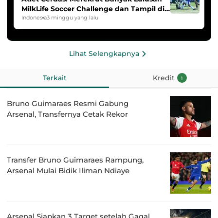
MilkLife Soccer Challenge dan Tampil di
HYDROPLUS Soccer League
Indonesia
3 minggu yang lalu
Lihat Selengkapnya
Terkait
Kredit
1
Bruno Guimaraes Resmi Gabung
Arsenal, Transfernya Cetak Rekor
Transfer Bruno Guimaraes Rampung,
Arsenal Mulai Bidik Iliman Ndiaye
Arsenal Siapkan 3 Target setelah Gagal