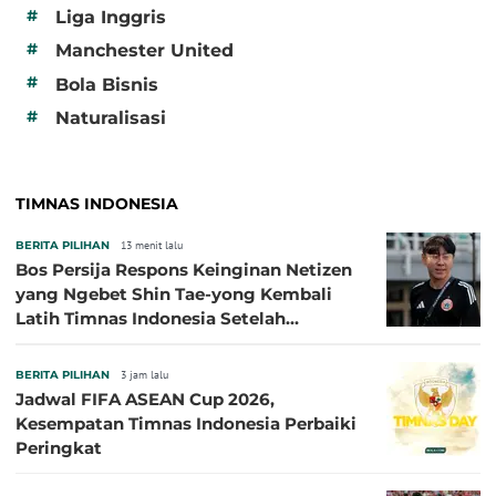
#
Liga Inggris
#
Manchester United
#
Bola Bisnis
#
Naturalisasi
TIMNAS INDONESIA
BERITA PILIHAN
13 menit lalu
Bos Persija Respons Keinginan Netizen
yang Ngebet Shin Tae-yong Kembali
Latih Timnas Indonesia Setelah
Tersingkir dari Piala AFF 2026
BERITA PILIHAN
3 jam lalu
Jadwal FIFA ASEAN Cup 2026,
Kesempatan Timnas Indonesia Perbaiki
Peringkat