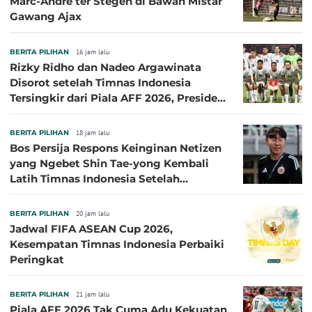
Marc-Andre ter Stegen di Bawah Mistar
Gawang Ajax
BERITA PILIHAN
16 jam lalu
Rizky Ridho dan Nadeo Argawinata
Disorot setelah Timnas Indonesia
Tersingkir dari Piala AFF 2026, Presiden
Persija Pasang Badan
BERITA PILIHAN
18 jam lalu
Bos Persija Respons Keinginan Netizen
yang Ngebet Shin Tae-yong Kembali
Latih Timnas Indonesia Setelah
Tersingkir dari Piala AFF 2026
BERITA PILIHAN
20 jam lalu
Jadwal FIFA ASEAN Cup 2026,
Kesempatan Timnas Indonesia Perbaiki
Peringkat
BERITA PILIHAN
21 jam lalu
Piala AFF 2026 Tak Cuma Adu Kekuatan