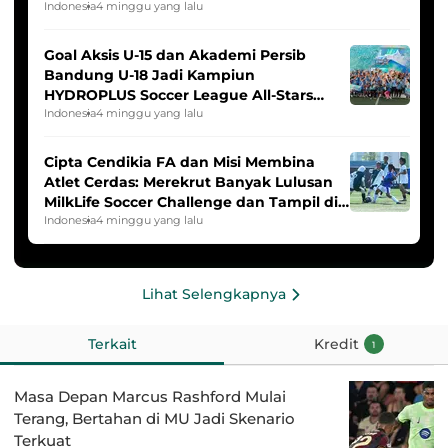
Indonesia
4 minggu yang lalu
Goal Aksis U-15 dan Akademi Persib
Bandung U-18 Jadi Kampiun
HYDROPLUS Soccer League All-Stars
2025/2026
Indonesia
4 minggu yang lalu
Cipta Cendikia FA dan Misi Membina
Atlet Cerdas: Merekrut Banyak Lulusan
MilkLife Soccer Challenge dan Tampil di
HYDROPLUS Soccer League
Indonesia
4 minggu yang lalu
Lihat Selengkapnya
Terkait
Kredit
1
Masa Depan Marcus Rashford Mulai
Terang, Bertahan di MU Jadi Skenario
Terkuat