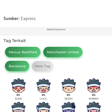
Sumber:
Express
Advertisement
Tag Terkait
Marcus Rashford
Manchester United
Barcelona
More Tag
0%
0%
0%
0%
SUKA
LUCU
SEDIH
MARAH