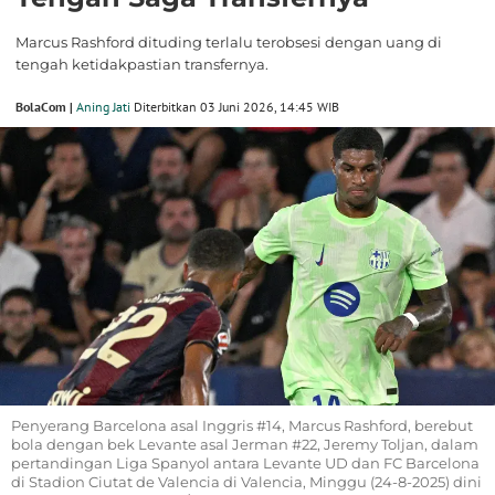
Marcus Rashford dituding terlalu terobsesi dengan uang di
tengah ketidakpastian transfernya.
BolaCom |
Aning Jati
Diterbitkan 03 Juni 2026, 14:45 WIB
Penyerang Barcelona asal Inggris #14, Marcus Rashford, berebut
bola dengan bek Levante asal Jerman #22, Jeremy Toljan, dalam
pertandingan Liga Spanyol antara Levante UD dan FC Barcelona
di Stadion Ciutat de Valencia di Valencia, Minggu (24-8-2025) dini