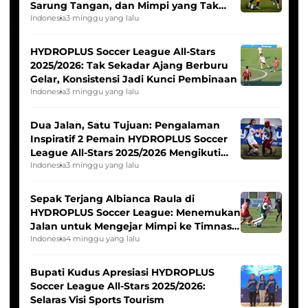
Sarung Tangan, dan Mimpi yang Tak
Pernah Padam
Indonesia
3 minggu yang lalu
HYDROPLUS Soccer League All-Stars
2025/2026: Tak Sekadar Ajang Berburu
Gelar, Konsistensi Jadi Kunci Pembinaan
Indonesia
3 minggu yang lalu
Dua Jalan, Satu Tujuan: Pengalaman
Inspiratif 2 Pemain HYDROPLUS Soccer
League All-Stars 2025/2026 Mengikuti
Seleksi Timnas Indonesia Putri
Indonesia
3 minggu yang lalu
Sepak Terjang Albianca Raula di
HYDROPLUS Soccer League: Menemukan
Jalan untuk Mengejar Mimpi ke Timnas
Indonesia Putri
Indonesia
4 minggu yang lalu
Bupati Kudus Apresiasi HYDROPLUS
Soccer League All-Stars 2025/2026:
Selaras Visi Sports Tourism