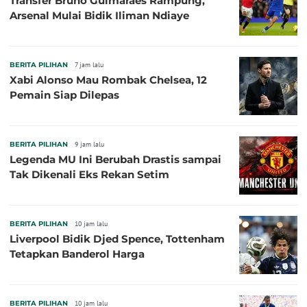
Transfer Bruno Guimaraes Rampung,
Arsenal Mulai Bidik Iliman Ndiaye
BERITA PILIHAN
7 jam lalu
Xabi Alonso Mau Rombak Chelsea, 12
Pemain Siap Dilepas
BERITA PILIHAN
9 jam lalu
Legenda MU Ini Berubah Drastis sampai
Tak Dikenali Eks Rekan Setim
BERITA PILIHAN
10 jam lalu
Liverpool Bidik Djed Spence, Tottenham
Tetapkan Banderol Harga
BERITA PILIHAN
10 jam lalu