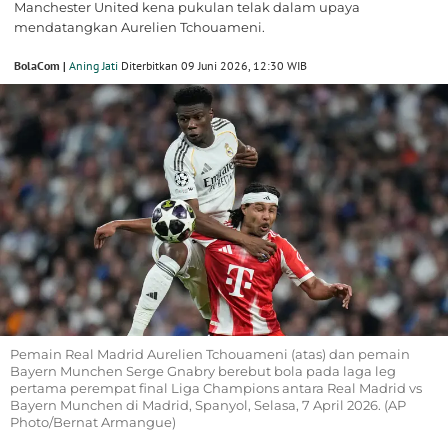
Manchester United kena pukulan telak dalam upaya
mendatangkan Aurelien Tchouameni.
BolaCom |
Aning Jati
Diterbitkan 09 Juni 2026, 12:30 WIB
Pemain Real Madrid Aurelien Tchouameni (atas) dan pemain
Bayern Munchen Serge Gnabry berebut bola pada laga leg
pertama perempat final Liga Champions antara Real Madrid vs
Bayern Munchen di Madrid, Spanyol, Selasa, 7 April 2026. (AP
Photo/Bernat Armangue)