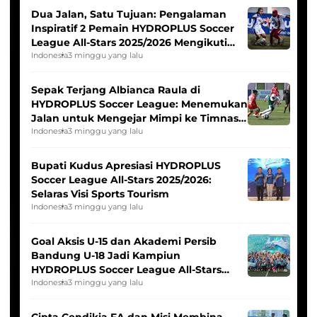
Dua Jalan, Satu Tujuan: Pengalaman
Inspiratif 2 Pemain HYDROPLUS Soccer
League All-Stars 2025/2026 Mengikuti
Seleksi Timnas Indonesia Putri
Indonesia
3 minggu yang lalu
Sepak Terjang Albianca Raula di
HYDROPLUS Soccer League: Menemukan
Jalan untuk Mengejar Mimpi ke Timnas
Indonesia Putri
Indonesia
3 minggu yang lalu
Bupati Kudus Apresiasi HYDROPLUS
Soccer League All-Stars 2025/2026:
Selaras Visi Sports Tourism
Indonesia
3 minggu yang lalu
Goal Aksis U-15 dan Akademi Persib
Bandung U-18 Jadi Kampiun
HYDROPLUS Soccer League All-Stars
2025/2026
Indonesia
3 minggu yang lalu
Cipta Cendikia FA dan Misi Membina