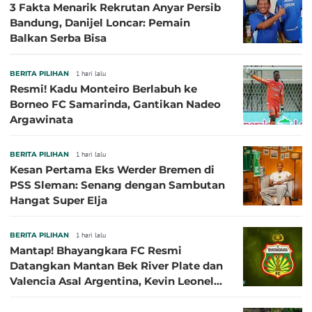
3 Fakta Menarik Rekrutan Anyar Persib
Bandung, Danijel Loncar: Pemain
Balkan Serba Bisa
BERITA PILIHAN
1 hari lalu
Resmi! Kadu Monteiro Berlabuh ke
Borneo FC Samarinda, Gantikan Nadeo
Argawinata
BERITA PILIHAN
1 hari lalu
Kesan Pertama Eks Werder Bremen di
PSS Sleman: Senang dengan Sambutan
Hangat Super Elja
BERITA PILIHAN
1 hari lalu
Mantap! Bhayangkara FC Resmi
Datangkan Mantan Bek River Plate dan
Valencia Asal Argentina, Kevin Leonel
Sibille