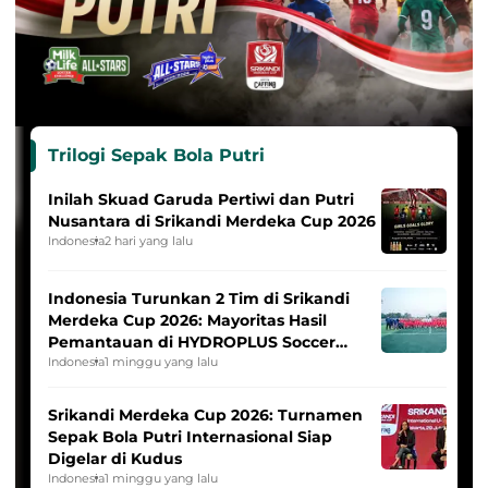
Trilogi Sepak Bola Putri
Inilah Skuad Garuda Pertiwi dan Putri
Nusantara di Srikandi Merdeka Cup 2026
Indonesia
2 hari yang lalu
Indonesia Turunkan 2 Tim di Srikandi
Merdeka Cup 2026: Mayoritas Hasil
Pemantauan di HYDROPLUS Soccer
League
Indonesia
1 minggu yang lalu
Srikandi Merdeka Cup 2026: Turnamen
Sepak Bola Putri Internasional Siap
Digelar di Kudus
Indonesia
1 minggu yang lalu