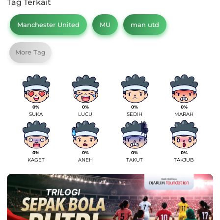
Tag Terkait
Manchester United
MU
man utd
More Tag
0%
0%
0%
0%
SUKA
LUCU
SEDIH
MARAH
0%
0%
0%
0%
KAGET
ANEH
TAKUT
TAKJUB