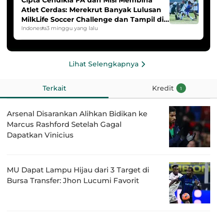
Atlet Cerdas: Merekrut Banyak Lulusan
MilkLife Soccer Challenge dan Tampil di
HYDROPLUS Soccer League
Indonesia
3 minggu yang lalu
Lihat Selengkapnya
Terkait
Kredit
1
Arsenal Disarankan Alihkan Bidikan ke
Marcus Rashford Setelah Gagal
Dapatkan Vinicius
MU Dapat Lampu Hijau dari 3 Target di
Bursa Transfer: Jhon Lucumi Favorit