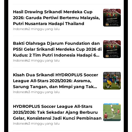
Hasil Drawing Srikandi Merdeka Cup
2026: Garuda Pertiwi Bertemu Malaysia,
Putri Nusantara Hadapi Thailand
Indonesia
2 minggu yang lalu
Bakti Olahraga Djarum Foundation dan
PSSI Gelar Srikandi Merdeka Cup 2026 di
Kudus: 2 Tim Putri Indonesia Hadapi 6
Tim Asia
Indonesia
2 minggu yang lalu
Kisah Dua Srikandi HYDROPLUS Soccer
League All-Stars 2025/2026: Asrama,
Sarung Tangan, dan Mimpi yang Tak
Pernah Padam
Indonesia
3 minggu yang lalu
HYDROPLUS Soccer League All-Stars
2025/2026: Tak Sekadar Ajang Berburu
Gelar, Konsistensi Jadi Kunci Pembinaan
Indonesia
3 minggu yang lalu