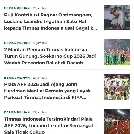
BERITA PILIHAN
12 jam lalu
Puji Kontribusi Ragnar Oratmangoen,
Luciano Leandro Ingatkan Satu Hal
kepada Timnas Indonesia usai Gagal ke
Semifinal Piala AFF 2026
BERITA PILIHAN
12 jam lalu
2 Mantan Pemain Timnas Indonesia
Turun Gunung, Soekarno Cup 2026 Jadi
Wadah Pencarian Bakat di Daerah
BERITA PILIHAN
13 jam lalu
Piala AFF 2026 Jadi Ajang John
Herdman Menilai Pemain yang Layak
Perkuat Timnas Indonesia di FIFA
ASEAN Cup 2026
BERITA PILIHAN
15 jam lalu
Timnas Indonesia Tersingkir dari Piala
AFF 2026, Luciano Leandro: Semangat
Saja Tidak Cukup