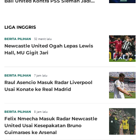
Bali United Kontra PSS Sleman Jadi
Pembuka pada 4 September
LIGA INGGRIS
BERITA PILIHAN
32 menit lalu
Newcastle United Ogah Lepas Lewis
Hall, MU Gigit Jari
BERITA PILIHAN
7 jam lalu
Raul Asencio Masuk Radar Liverpool
Usai Konate ke Real Madrid
BERITA PILIHAN
8 jam lalu
Felix Nmecha Masuk Radar Newcastle
United Usai Kesepakatan Bruno
Guimaraes ke Arsenal