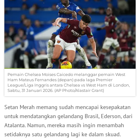
Pemain Chelsea Moises Caicedo melanggar pemain West
Ham Mateus Fernandes (depan) pada laga Premier
League/Liga Inggris antara Chelsea vs West Ham di London,
Sabtu, 31 Januari 2026. (AP Photo/Alastair Grant)
Setan Merah memang sudah mencapai kesepakatan
untuk mendatangkan gelandang Brasil, Ederson, dari
Atalanta. Namun, mereka masih ingin menambah
setidaknya satu gelandang lagi ke dalam skuad.