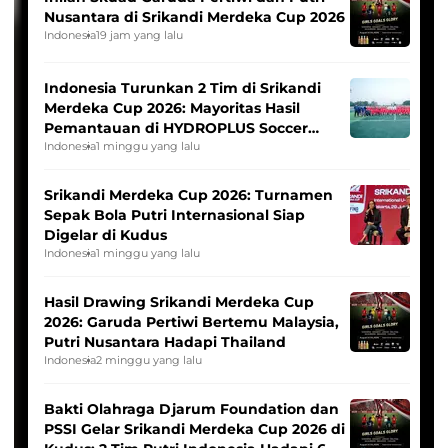
Nusantara di Srikandi Merdeka Cup 2026
Indonesia
19 jam yang lalu
Indonesia Turunkan 2 Tim di Srikandi
Merdeka Cup 2026: Mayoritas Hasil
Pemantauan di HYDROPLUS Soccer
League
Indonesia
1 minggu yang lalu
Srikandi Merdeka Cup 2026: Turnamen
Sepak Bola Putri Internasional Siap
Digelar di Kudus
Indonesia
1 minggu yang lalu
Hasil Drawing Srikandi Merdeka Cup
2026: Garuda Pertiwi Bertemu Malaysia,
Putri Nusantara Hadapi Thailand
Indonesia
2 minggu yang lalu
Bakti Olahraga Djarum Foundation dan
PSSI Gelar Srikandi Merdeka Cup 2026 di