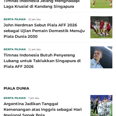
Timnas Indonesia Jelang Menghadapi
Laga Krusial di Kandang Singapura
BERITA PILIHAN
10 jam lalu
John Herdman Sebut Piala AFF 2026
sebagai Ujian Pemain Domestik Menuju
Piala Dunia 2030
BERITA PILIHAN
11 jam lalu
Timnas Indonesia Butuh Penyerang
Lubang untuk Taklukkan Singapura di
Piala AFF 2026
PIALA DUNIA
BERITA PILIHAN
7 jam lalu
Argentina Jadikan Tanggal
Kemenangan atas Inggris sebagai Hari
Nasional Sepak Bola