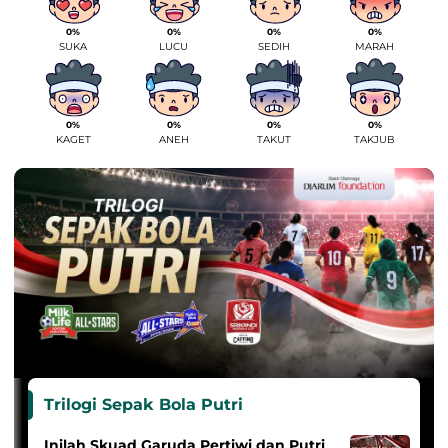
0%
0%
0%
0%
SUKA
LUCU
SEDIH
MARAH
0%
0%
0%
0%
KAGET
ANEH
TAKUT
TAKJUB
Trilogi Sepak Bola Putri
Inilah Skuad Garuda Pertiwi dan Putri