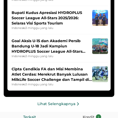
Indonesia Putri
Bupati Kudus Apresiasi HYDROPLUS
Soccer League All-Stars 2025/2026:
Selaras Visi Sports Tourism
Indonesia
3 minggu yang lalu
Goal Aksis U-15 dan Akademi Persib
Bandung U-18 Jadi Kampiun
HYDROPLUS Soccer League All-Stars
2025/2026
Indonesia
3 minggu yang lalu
Cipta Cendikia FA dan Misi Membina
Atlet Cerdas: Merekrut Banyak Lulusan
MilkLife Soccer Challenge dan Tampil di
HYDROPLUS Soccer League
Indonesia
3 minggu yang lalu
Lihat Selengkapnya
Terkait
Kredit
1