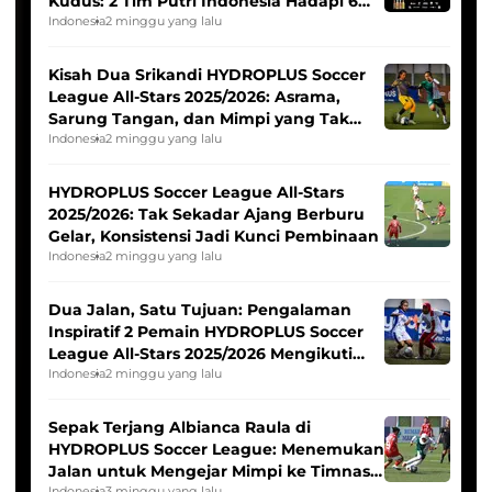
Kudus: 2 Tim Putri Indonesia Hadapi 6
Tim Asia
Indonesia
2 minggu yang lalu
Kisah Dua Srikandi HYDROPLUS Soccer
League All-Stars 2025/2026: Asrama,
Sarung Tangan, dan Mimpi yang Tak
Pernah Padam
Indonesia
2 minggu yang lalu
HYDROPLUS Soccer League All-Stars
2025/2026: Tak Sekadar Ajang Berburu
Gelar, Konsistensi Jadi Kunci Pembinaan
Indonesia
2 minggu yang lalu
Dua Jalan, Satu Tujuan: Pengalaman
Inspiratif 2 Pemain HYDROPLUS Soccer
League All-Stars 2025/2026 Mengikuti
Seleksi Timnas Indonesia Putri
Indonesia
2 minggu yang lalu
Sepak Terjang Albianca Raula di
HYDROPLUS Soccer League: Menemukan
Jalan untuk Mengejar Mimpi ke Timnas
Indonesia
3 minggu yang lalu