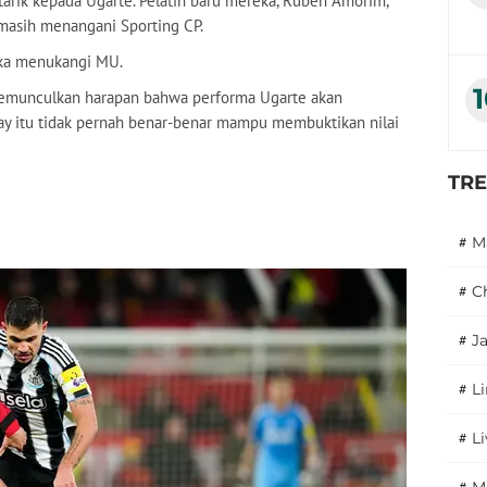
rtarik kepada Ugarte. Pelatih baru mereka, Ruben Amorim,
masih menangani Sporting CP.
ika menukangi MU.
munculkan harapan bahwa performa Ugarte akan
y itu tidak pernah benar-benar mampu membuktikan nilai
TR
#
M
#
C
#
J
#
L
#
L