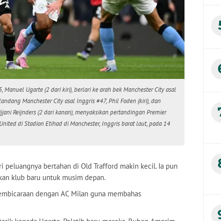
anuel Ugarte (2 dari kiri), berlari ke arah bek Manchester City asal
andang Manchester City asal Inggris #47, Phil Foden (kiri), dan
jjani Reijnders (2 dari kanan), menyaksikan pertandingan Premier
ited di Stadion Etihad di Manchester, Inggris barat laut, pada 14
i peluangnya bertahan di Old Trafford makin kecil. Ia pun
kan klub baru untuk musim depan.
pembicaraan dengan AC Milan guna membahas