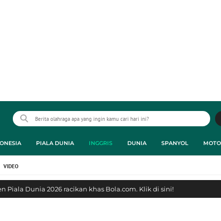
ONESIA
PIALA DUNIA
INGGRIS
DUNIA
SPANYOL
MOTO
VIDEO
 Piala Dunia 2026 racikan khas Bola.com. Klik di sini!