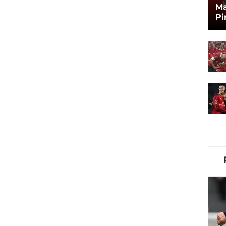
Ma
Pi
Ma
Zi