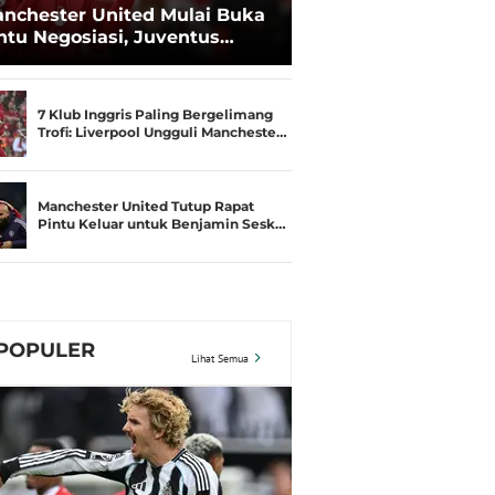
nchester United Mulai Buka
ntu Negosiasi, Juventus
kin Serius Kejar Joshua
rkzee
7 Klub Inggris Paling Bergelimang
Trofi: Liverpool Ungguli Mancheste…
Manchester United Tutup Rapat
Pintu Keluar untuk Benjamin Sesk…
POPULER
Lihat Semua