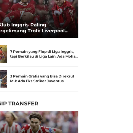
Klub Inggris Paling
rgelimang Trofi: Liverpool
gguli Manchester United
7 Pemain yang Flop di Liga Inggris,
tapi Berkilau di Liga Lain: Ada Moha…
3 Pemain Gratis yang Bisa Direkrut
MU: Ada Eks Striker Juventus
IP TRANSFER