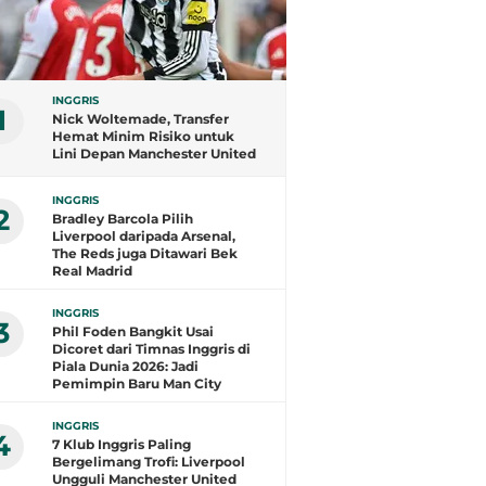
INGGRIS
1
Nick Woltemade, Transfer
Hemat Minim Risiko untuk
Lini Depan Manchester United
INGGRIS
2
Bradley Barcola Pilih
Liverpool daripada Arsenal,
The Reds juga Ditawari Bek
Real Madrid
INGGRIS
3
Phil Foden Bangkit Usai
Dicoret dari Timnas Inggris di
Piala Dunia 2026: Jadi
Pemimpin Baru Man City
INGGRIS
4
7 Klub Inggris Paling
Bergelimang Trofi: Liverpool
Ungguli Manchester United