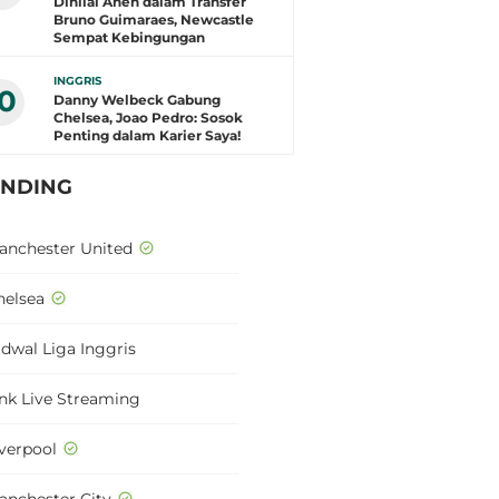
Dinilai Aneh dalam Transfer
Bruno Guimaraes, Newcastle
Sempat Kebingungan
INGGRIS
10
Danny Welbeck Gabung
Chelsea, Joao Pedro: Sosok
Penting dalam Karier Saya!
ENDING
anchester United
helsea
adwal Liga Inggris
ink Live Streaming
iverpool