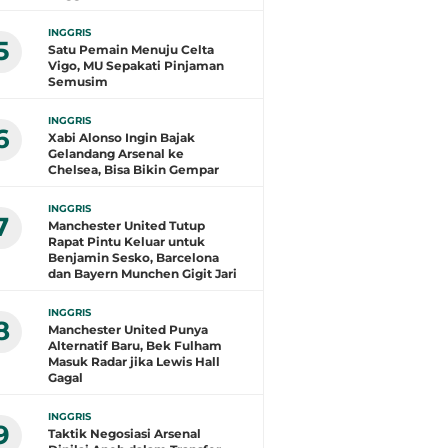
INGGRIS
5
Satu Pemain Menuju Celta
Vigo, MU Sepakati Pinjaman
Semusim
INGGRIS
6
Xabi Alonso Ingin Bajak
Gelandang Arsenal ke
Chelsea, Bisa Bikin Gempar
INGGRIS
7
Manchester United Tutup
Rapat Pintu Keluar untuk
Benjamin Sesko, Barcelona
dan Bayern Munchen Gigit Jari
INGGRIS
8
Manchester United Punya
Alternatif Baru, Bek Fulham
Masuk Radar jika Lewis Hall
Gagal
INGGRIS
9
Taktik Negosiasi Arsenal