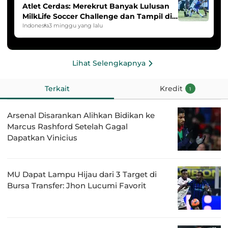
Atlet Cerdas: Merekrut Banyak Lulusan
MilkLife Soccer Challenge dan Tampil di
HYDROPLUS Soccer League
Indonesia
3 minggu yang lalu
Lihat Selengkapnya
Terkait
Kredit
1
Arsenal Disarankan Alihkan Bidikan ke
Marcus Rashford Setelah Gagal
Dapatkan Vinicius
MU Dapat Lampu Hijau dari 3 Target di
Bursa Transfer: Jhon Lucumi Favorit