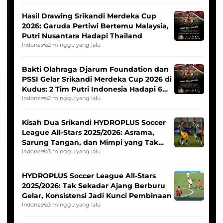
Hasil Drawing Srikandi Merdeka Cup
2026: Garuda Pertiwi Bertemu Malaysia,
Putri Nusantara Hadapi Thailand
Indonesia
2 minggu yang lalu
Bakti Olahraga Djarum Foundation dan
PSSI Gelar Srikandi Merdeka Cup 2026 di
Kudus: 2 Tim Putri Indonesia Hadapi 6
Tim Asia
Indonesia
2 minggu yang lalu
Kisah Dua Srikandi HYDROPLUS Soccer
League All-Stars 2025/2026: Asrama,
Sarung Tangan, dan Mimpi yang Tak
Pernah Padam
Indonesia
3 minggu yang lalu
HYDROPLUS Soccer League All-Stars
2025/2026: Tak Sekadar Ajang Berburu
Gelar, Konsistensi Jadi Kunci Pembinaan
Indonesia
3 minggu yang lalu