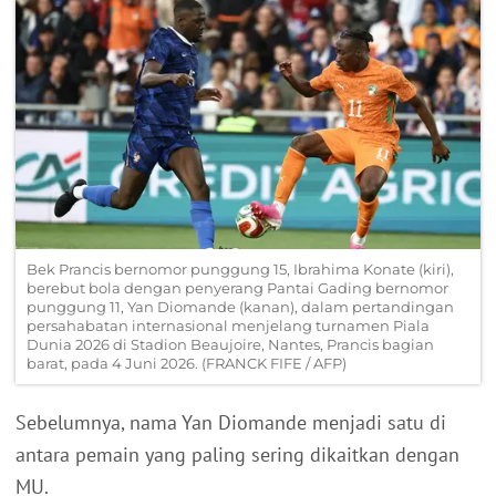
Bek Prancis bernomor punggung 15, Ibrahima Konate (kiri),
berebut bola dengan penyerang Pantai Gading bernomor
punggung 11, Yan Diomande (kanan), dalam pertandingan
persahabatan internasional menjelang turnamen Piala
Dunia 2026 di Stadion Beaujoire, Nantes, Prancis bagian
barat, pada 4 Juni 2026. (FRANCK FIFE / AFP)
Sebelumnya, nama Yan Diomande menjadi satu di
antara pemain yang paling sering dikaitkan dengan
MU.