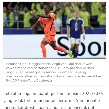
Belanda tidak tinggal diam. Virgil van Dijk dan kawan-
kawan menekan pertahanan Blue Samurai dan berhasil
unggul lagi lewat gol Crysencio Summerville yang
memaksimalkan umpan Ryan Gravenberch pada menit ke-
64. (AP Photo/Tony Guttierez)
Setelah menjalani paruh pertama musim 2025/2026
yang tidak terlalu menonjol, performa Summerville
meningkat drastis pada Januari. Ia mencetak gol