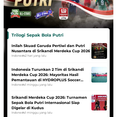
Trilogi Sepak Bola Putri
Inilah Skuad Garuda Pertiwi dan Putri
Nusantara di Srikandi Merdeka Cup 2026
Indonesia
2 hari yang lalu
Indonesia Turunkan 2 Tim di Srikandi
Merdeka Cup 2026: Mayoritas Hasil
Pemantauan di HYDROPLUS Soccer
League
Indonesia
1 minggu yang lalu
Srikandi Merdeka Cup 2026: Turnamen
Sepak Bola Putri Internasional Siap
Digelar di Kudus
Indonesia
1 minggu yang lalu