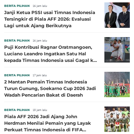
BERITA PILIHAN
16 jam lalu
Janji Ketua PSSI usai Timnas Indonesia
Tersingkir di Piala AFF 2026: Evaluasi
Lagi untuk Ajang Berikutnya
BERITA PILIHAN
16 jam lalu
Puji Kontribusi Ragnar Oratmangoen,
Luciano Leandro Ingatkan Satu Hal
kepada Timnas Indonesia usai Gagal ke
Semifinal Piala AFF 2026
BERITA PILIHAN
17 jam lalu
2 Mantan Pemain Timnas Indonesia
Turun Gunung, Soekarno Cup 2026 Jadi
Wadah Pencarian Bakat di Daerah
BERITA PILIHAN
18 jam lalu
Piala AFF 2026 Jadi Ajang John
Herdman Menilai Pemain yang Layak
Perkuat Timnas Indonesia di FIFA