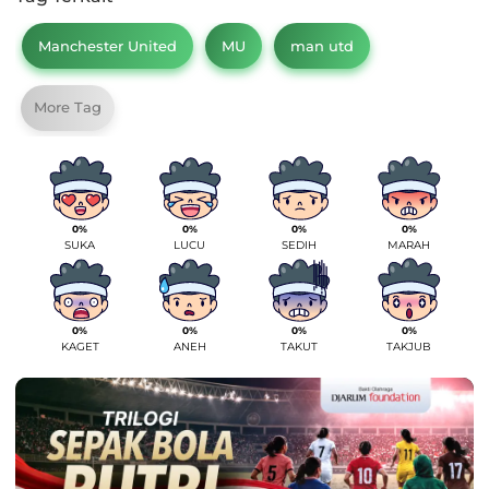
Manchester United
MU
man utd
More Tag
0%
0%
0%
0%
SUKA
LUCU
SEDIH
MARAH
0%
0%
0%
0%
KAGET
ANEH
TAKUT
TAKJUB