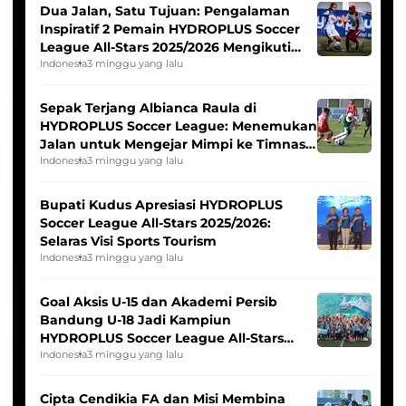
Dua Jalan, Satu Tujuan: Pengalaman
Inspiratif 2 Pemain HYDROPLUS Soccer
League All-Stars 2025/2026 Mengikuti
Seleksi Timnas Indonesia Putri
Indonesia
3 minggu yang lalu
Sepak Terjang Albianca Raula di
HYDROPLUS Soccer League: Menemukan
Jalan untuk Mengejar Mimpi ke Timnas
Indonesia Putri
Indonesia
3 minggu yang lalu
Bupati Kudus Apresiasi HYDROPLUS
Soccer League All-Stars 2025/2026:
Selaras Visi Sports Tourism
Indonesia
3 minggu yang lalu
Goal Aksis U-15 dan Akademi Persib
Bandung U-18 Jadi Kampiun
HYDROPLUS Soccer League All-Stars
2025/2026
Indonesia
3 minggu yang lalu
Cipta Cendikia FA dan Misi Membina