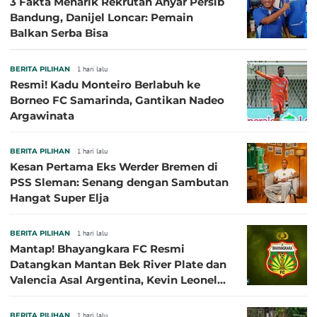
3 Fakta Menarik Rekrutan Anyar Persib
Bandung, Danijel Loncar: Pemain
Balkan Serba Bisa
BERITA PILIHAN
1 hari lalu
Resmi! Kadu Monteiro Berlabuh ke
Borneo FC Samarinda, Gantikan Nadeo
Argawinata
BERITA PILIHAN
1 hari lalu
Kesan Pertama Eks Werder Bremen di
PSS Sleman: Senang dengan Sambutan
Hangat Super Elja
BERITA PILIHAN
1 hari lalu
Mantap! Bhayangkara FC Resmi
Datangkan Mantan Bek River Plate dan
Valencia Asal Argentina, Kevin Leonel
Sibille
BERITA PILIHAN
1 hari lalu