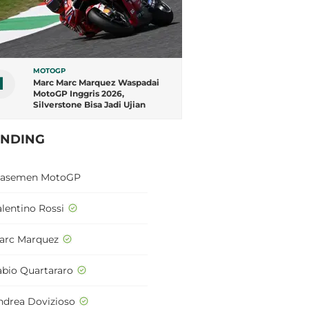
MOTOGP
1
Marc Marc Marquez Waspadai
MotoGP Inggris 2026,
Silverstone Bisa Jadi Ujian
Terberat
ENDING
lasemen MotoGP
alentino Rossi
arc Marquez
abio Quartararo
ndrea Dovizioso