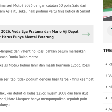
lima seri Moto3 2026 dengan catatan 50 poin. Satu dari
eam Asia itu sekali naik podium yaitu finis ketiga di Sirkuit
 2026, Veda Ega Pratama dan Mario Aji Dapat
X: Harus Punya Mental Petarung
TR
c Marquez dan Valentino Rossi bahkan belum merasakan
araan Dunia Balap Motor.
#
K
 kelas Moto3 belum lahir dan masih bernama 125cc. Rossi
#
V
a seri tapi tidak podium dengan hasil terbaik finis keempat
#
M
lakukan debut di kelas 125cc musim 2008 dan baru ikut
#
F
ma seri, Marc Marquez hanya mengumpulkan sepuluh poin
talunya.
#
A