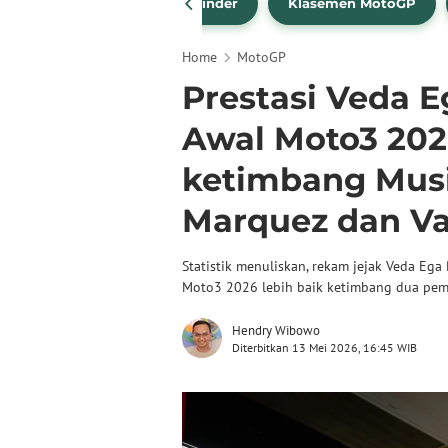
drea Dovizioso
Brad Binder
Klasemen MotoGP
Home
MotoGP
Prestasi Veda E
Awal Moto3 202
ketimbang Mus
Marquez dan Va
Statistik menuliskan, rekam jejak Veda Eg
Moto3 2026 lebih baik ketimbang dua pem
Hendry Wibowo
Diterbitkan 13 Mei 2026, 16:45 WIB