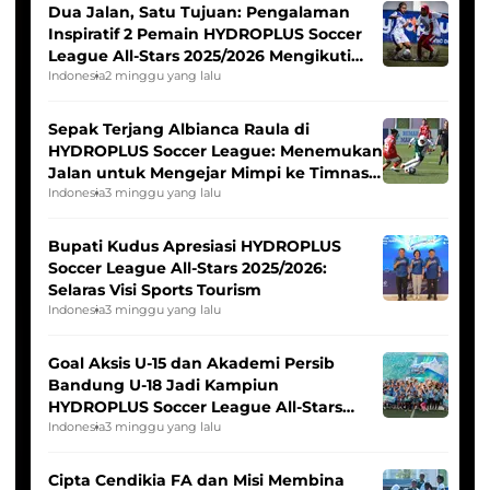
Dua Jalan, Satu Tujuan: Pengalaman
Inspiratif 2 Pemain HYDROPLUS Soccer
League All-Stars 2025/2026 Mengikuti
Seleksi Timnas Indonesia Putri
Indonesia
2 minggu yang lalu
Sepak Terjang Albianca Raula di
HYDROPLUS Soccer League: Menemukan
Jalan untuk Mengejar Mimpi ke Timnas
Indonesia Putri
Indonesia
3 minggu yang lalu
Bupati Kudus Apresiasi HYDROPLUS
Soccer League All-Stars 2025/2026:
Selaras Visi Sports Tourism
Indonesia
3 minggu yang lalu
Goal Aksis U-15 dan Akademi Persib
Bandung U-18 Jadi Kampiun
HYDROPLUS Soccer League All-Stars
2025/2026
Indonesia
3 minggu yang lalu
Cipta Cendikia FA dan Misi Membina