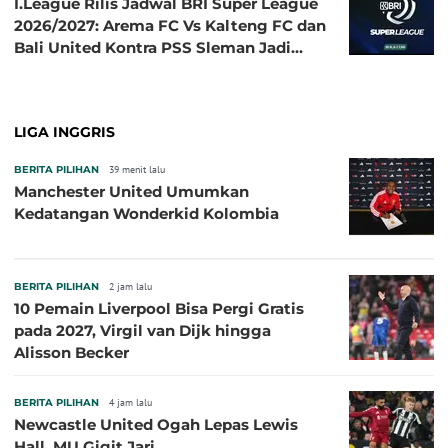
I.League Rilis Jadwal BRI Super League
2026/2027: Arema FC Vs Kalteng FC dan
Bali United Kontra PSS Sleman Jadi
Pembuka pada 4 September
LIGA INGGRIS
BERITA PILIHAN
39 menit lalu
Manchester United Umumkan
Kedatangan Wonderkid Kolombia
BERITA PILIHAN
2 jam lalu
10 Pemain Liverpool Bisa Pergi Gratis
pada 2027, Virgil van Dijk hingga
Alisson Becker
BERITA PILIHAN
4 jam lalu
Newcastle United Ogah Lepas Lewis
Hall, MU Gigit Jari