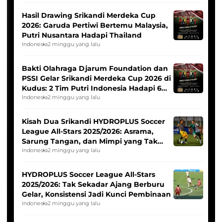
Hasil Drawing Srikandi Merdeka Cup
2026: Garuda Pertiwi Bertemu Malaysia,
Putri Nusantara Hadapi Thailand
Indonesia
2 minggu yang lalu
Bakti Olahraga Djarum Foundation dan
PSSI Gelar Srikandi Merdeka Cup 2026 di
Kudus: 2 Tim Putri Indonesia Hadapi 6
Tim Asia
Indonesia
2 minggu yang lalu
Kisah Dua Srikandi HYDROPLUS Soccer
League All-Stars 2025/2026: Asrama,
Sarung Tangan, dan Mimpi yang Tak
Pernah Padam
Indonesia
2 minggu yang lalu
HYDROPLUS Soccer League All-Stars
2025/2026: Tak Sekadar Ajang Berburu
Gelar, Konsistensi Jadi Kunci Pembinaan
Indonesia
2 minggu yang lalu