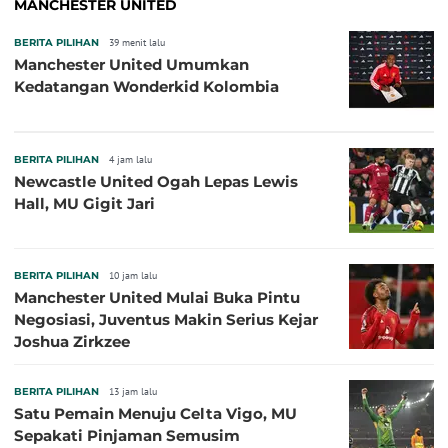
MANCHESTER UNITED
BERITA PILIHAN
39 menit lalu
Manchester United Umumkan
Kedatangan Wonderkid Kolombia
BERITA PILIHAN
4 jam lalu
Newcastle United Ogah Lepas Lewis
Hall, MU Gigit Jari
BERITA PILIHAN
10 jam lalu
Manchester United Mulai Buka Pintu
Negosiasi, Juventus Makin Serius Kejar
Joshua Zirkzee
BERITA PILIHAN
13 jam lalu
Satu Pemain Menuju Celta Vigo, MU
Sepakati Pinjaman Semusim