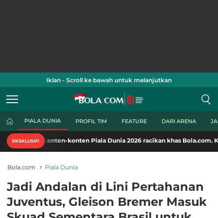
Iklan - Scroll ke bawah untuk melanjutkan
PIALA DUNIA
PROFIL TIM
FEATURE
DARI ARENA
J
konten-konten Piala Dunia 2026 racikan khas Bola.com. Klik di sini!
EKSKLUSIF!
Bola.com
Piala Dunia
Jadi Andalan di Lini Pertahanan
Juventus, Gleison Bremer Masuk
Skuad Sementara Brasil untuk