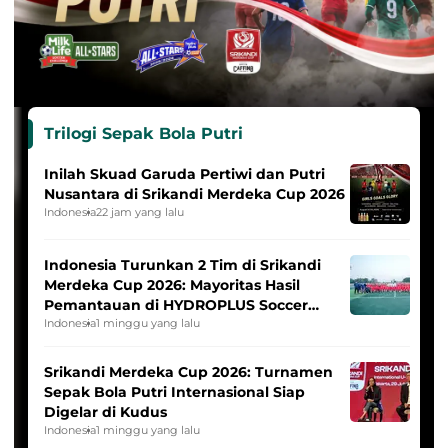
Trilogi Sepak Bola Putri
Inilah Skuad Garuda Pertiwi dan Putri
Nusantara di Srikandi Merdeka Cup 2026
Indonesia
22 jam yang lalu
Indonesia Turunkan 2 Tim di Srikandi
Merdeka Cup 2026: Mayoritas Hasil
Pemantauan di HYDROPLUS Soccer
League
Indonesia
1 minggu yang lalu
Srikandi Merdeka Cup 2026: Turnamen
Sepak Bola Putri Internasional Siap
Digelar di Kudus
Indonesia
1 minggu yang lalu