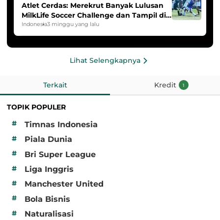
Atlet Cerdas: Merekrut Banyak Lulusan
MilkLife Soccer Challenge dan Tampil di
HYDROPLUS Soccer League
Indonesia
3 minggu yang lalu
Lihat Selengkapnya
Terkait
Kredit
1
TOPIK POPULER
#
Timnas Indonesia
#
Piala Dunia
#
Bri Super League
#
Liga Inggris
#
Manchester United
#
Bola Bisnis
#
Naturalisasi