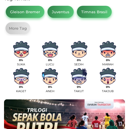
Gleison Bremer
Juventus
Timnas Brasil
More Tag
0%
0%
0%
0%
SUKA
LUCU
SEDIH
MARAH
0%
0%
0%
0%
KAGET
ANEH
TAKUT
TAKJUB