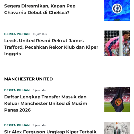
Segera Diresmikan, Kapan Pep
Chavarria Debut di Chelsea?
BERITA PILIHAN
14 jam lalu
Leeds United Resmi Rekrut James
Trafford, Pecahkan Rekor Klub dan Kiper
Inggris
MANCHESTER UNITED
BERITA PILIHAN
8 jam lalu
Daftar Lengkap Transfer Masuk dan
Keluar Manchester United di Musim
Panas 2026
BERITA PILIHAN
9 jam lalu
Sir Alex Ferguson Ungkap Kiper Terbaik