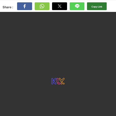
Share :
Copy Link