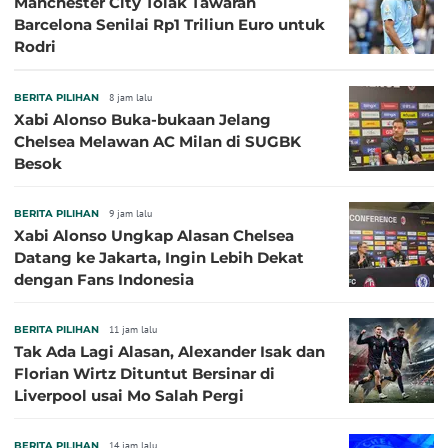
Manchester City Tolak Tawaran
Barcelona Senilai Rp1 Triliun Euro untuk
Rodri
BERITA PILIHAN
8 jam lalu
Xabi Alonso Buka-bukaan Jelang
Chelsea Melawan AC Milan di SUGBK
Besok
BERITA PILIHAN
9 jam lalu
Xabi Alonso Ungkap Alasan Chelsea
Datang ke Jakarta, Ingin Lebih Dekat
dengan Fans Indonesia
BERITA PILIHAN
11 jam lalu
Tak Ada Lagi Alasan, Alexander Isak dan
Florian Wirtz Dituntut Bersinar di
Liverpool usai Mo Salah Pergi
BERITA PILIHAN
14 jam lalu