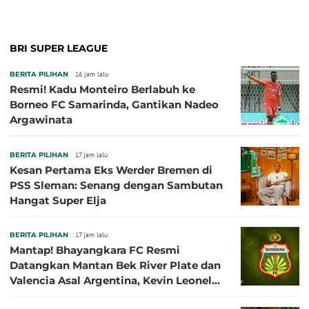
BRI SUPER LEAGUE
BERITA PILIHAN
16 jam lalu
Resmi! Kadu Monteiro Berlabuh ke
Borneo FC Samarinda, Gantikan Nadeo
Argawinata
BERITA PILIHAN
17 jam lalu
Kesan Pertama Eks Werder Bremen di
PSS Sleman: Senang dengan Sambutan
Hangat Super Elja
BERITA PILIHAN
17 jam lalu
Mantap! Bhayangkara FC Resmi
Datangkan Mantan Bek River Plate dan
Valencia Asal Argentina, Kevin Leonel
Sibille