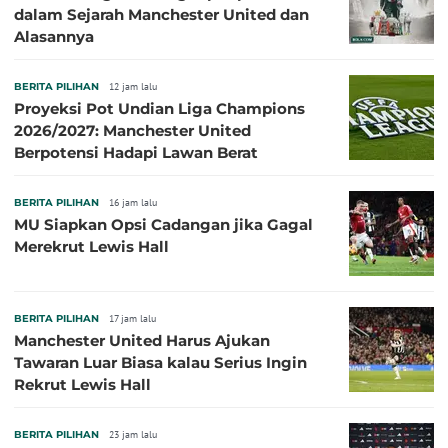
dalam Sejarah Manchester United dan
Alasannya
BERITA PILIHAN
12 jam lalu
Proyeksi Pot Undian Liga Champions
2026/2027: Manchester United
Berpotensi Hadapi Lawan Berat
BERITA PILIHAN
16 jam lalu
MU Siapkan Opsi Cadangan jika Gagal
Merekrut Lewis Hall
BERITA PILIHAN
17 jam lalu
Manchester United Harus Ajukan
Tawaran Luar Biasa kalau Serius Ingin
Rekrut Lewis Hall
BERITA PILIHAN
23 jam lalu