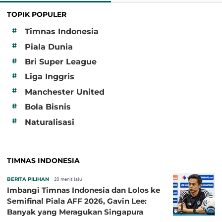
TOPIK POPULER
#
Timnas Indonesia
#
Piala Dunia
#
Bri Super League
#
Liga Inggris
#
Manchester United
#
Bola Bisnis
#
Naturalisasi
TIMNAS INDONESIA
BERITA PILIHAN
20 menit lalu
Imbangi Timnas Indonesia dan Lolos ke
Semifinal Piala AFF 2026, Gavin Lee:
Banyak yang Meragukan Singapura