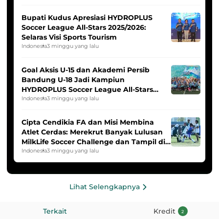
Bupati Kudus Apresiasi HYDROPLUS
Soccer League All-Stars 2025/2026:
Selaras Visi Sports Tourism
Indonesia
3 minggu yang lalu
Goal Aksis U-15 dan Akademi Persib
Bandung U-18 Jadi Kampiun
HYDROPLUS Soccer League All-Stars
2025/2026
Indonesia
3 minggu yang lalu
Cipta Cendikia FA dan Misi Membina
Atlet Cerdas: Merekrut Banyak Lulusan
MilkLife Soccer Challenge dan Tampil di
HYDROPLUS Soccer League
Indonesia
3 minggu yang lalu
Lihat Selengkapnya
Terkait
Kredit
2