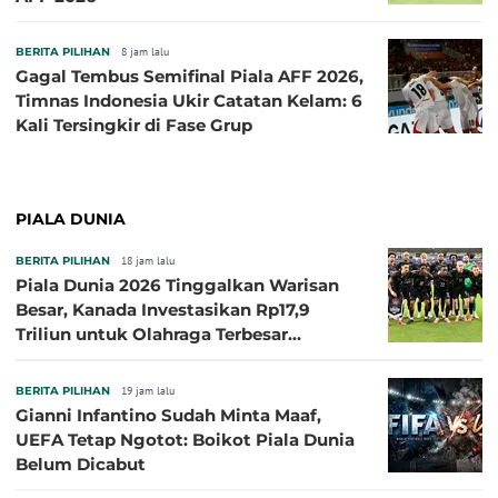
BERITA PILIHAN
8 jam lalu
Gagal Tembus Semifinal Piala AFF 2026,
Timnas Indonesia Ukir Catatan Kelam: 6
Kali Tersingkir di Fase Grup
PIALA DUNIA
BERITA PILIHAN
18 jam lalu
Piala Dunia 2026 Tinggalkan Warisan
Besar, Kanada Investasikan Rp17,9
Triliun untuk Olahraga Terbesar
Sepanjang Sejarah
BERITA PILIHAN
19 jam lalu
Gianni Infantino Sudah Minta Maaf,
UEFA Tetap Ngotot: Boikot Piala Dunia
Belum Dicabut