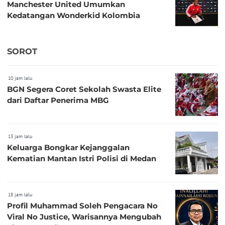
Manchester United Umumkan
Kedatangan Wonderkid Kolombia
SOROT
10 jam lalu
BGN Segera Coret Sekolah Swasta Elite
dari Daftar Penerima MBG
13 jam lalu
Keluarga Bongkar Kejanggalan
Kematian Mantan Istri Polisi di Medan
18 jam lalu
Profil Muhammad Soleh Pengacara No
Viral No Justice, Warisannya Mengubah