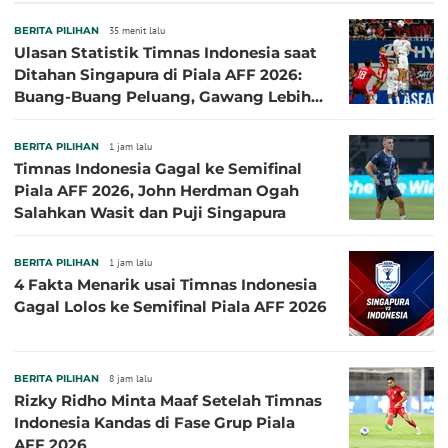
BERITA PILIHAN
35 menit lalu
Ulasan Statistik Timnas Indonesia saat
Ditahan Singapura di Piala AFF 2026:
Buang-Buang Peluang, Gawang Lebih
Banyak Terancam
BERITA PILIHAN
1 jam lalu
Timnas Indonesia Gagal ke Semifinal
Piala AFF 2026, John Herdman Ogah
Salahkan Wasit dan Puji Singapura
BERITA PILIHAN
1 jam lalu
4 Fakta Menarik usai Timnas Indonesia
Gagal Lolos ke Semifinal Piala AFF 2026
BERITA PILIHAN
8 jam lalu
Rizky Ridho Minta Maaf Setelah Timnas
Indonesia Kandas di Fase Grup Piala
AFF 2026