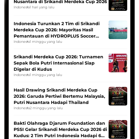
Nusantara di Srikandi Merdeka Cup 2026
Indonesia
1 hari yang lalu
Indonesia Turunkan 2 Tim di Srikandi
Merdeka Cup 2026: Mayoritas Hasil
Pemantauan di HYDROPLUS Soccer
League
Indonesia
1 minggu yang lalu
Srikandi Merdeka Cup 2026: Turnamen
Sepak Bola Putri Internasional Siap
Digelar di Kudus
Indonesia
1 minggu yang lalu
Hasil Drawing Srikandi Merdeka Cup
2026: Garuda Pertiwi Bertemu Malaysia,
Putri Nusantara Hadapi Thailand
Indonesia
2 minggu yang lalu
Bakti Olahraga Djarum Foundation dan
PSSI Gelar Srikandi Merdeka Cup 2026 di
Kudus: 2 Tim Putri Indonesia Hadapi 6