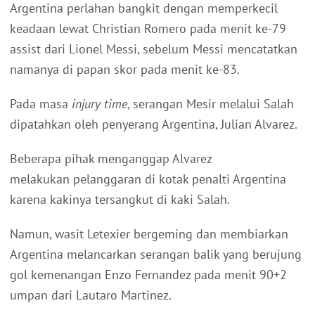
Argentina perlahan bangkit dengan memperkecil
keadaan lewat Christian Romero pada menit ke-79
assist dari Lionel Messi, sebelum Messi mencatatkan
namanya di papan skor pada menit ke-83.
Pada masa
injury time
, serangan Mesir melalui Salah
dipatahkan oleh penyerang Argentina, Julian Alvarez.
Beberapa pihak menganggap Alvarez
melakukan pelanggaran di kotak penalti Argentina
karena kakinya tersangkut di kaki Salah.
Namun, wasit Letexier bergeming dan membiarkan
Argentina melancarkan serangan balik yang berujung
gol kemenangan Enzo Fernandez pada menit 90+2
umpan dari Lautaro Martinez.