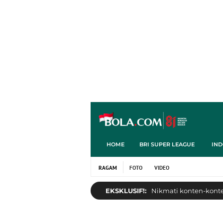
HOME
BRI SUPER LEAGUE
IND
RAGAM
FOTO
VIDEO
EKSKLUSIF!:
Nikmati konten-konten