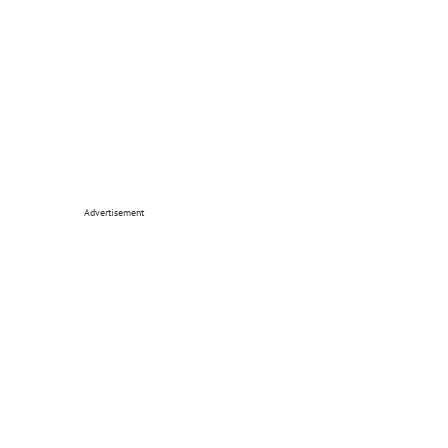
Advertisement