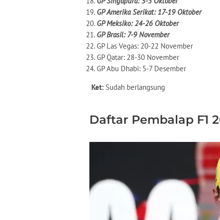
GP Singapura: 3-5 Oktober
GP Amerika Serikat: 17-19 Oktober
GP Meksiko: 24-26 Oktober
GP Brasil: 7-9 November
GP Las Vegas: 20-22 November
GP Qatar: 28-30 November
GP Abu Dhabi: 5-7 Desember
Ket:
Sudah berlangsung
Daftar Pembalap F1 