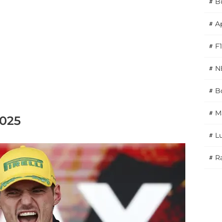
#
B
#
A
#
F1
#
N
#
Bo
#
M
2025
#
L
#
Ra