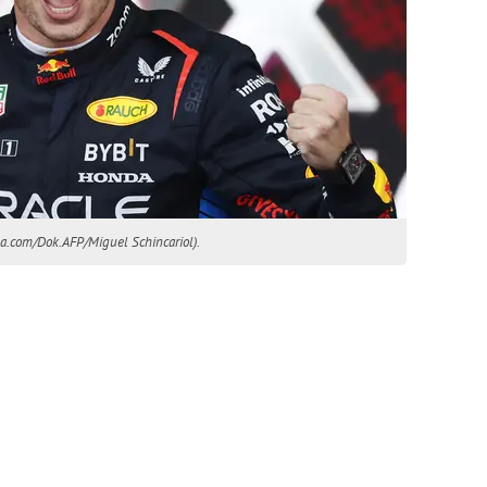
a.com/Dok.AFP/Miguel Schincariol).