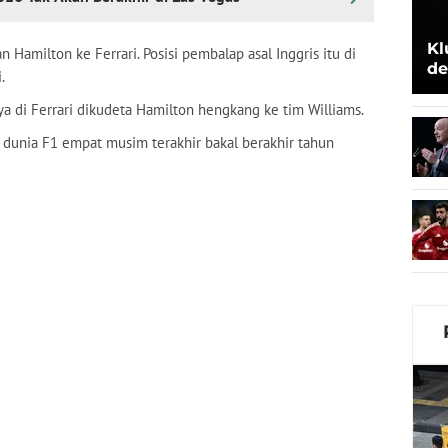
Kl
 Hamilton ke Ferrari. Posisi pembalap asal Inggris itu di
de
.
Be
ya di Ferrari dikudeta Hamilton hengkang ke tim Williams.
 dunia F1 empat musim terakhir bakal berakhir tahun