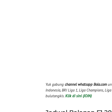
Yuk gabung
channel whatsapp Bola.com
unt
Indonesia, BRI Liga 1, Liga Champions, Liga I
bulutangkis.
Klik di sini (JOIN)