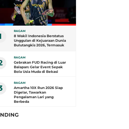
RAGAM
1
8 Wakil Indonesia Berstatus
Unggulan di Kejuaraan Dunia
Bulutangkis 2026, Termasuk
Fajar/Fikri
RAGAM
2
Gebrakan FUD Racing di Luar
Balapan: Gelar Event Sepak
Bola Usia Muda di Bekasi
RAGAM
3
Amartha 10X Run 2026 Siap
Digelar, Tawarkan
Pengalaman Lari yang
Berbeda
ENDING