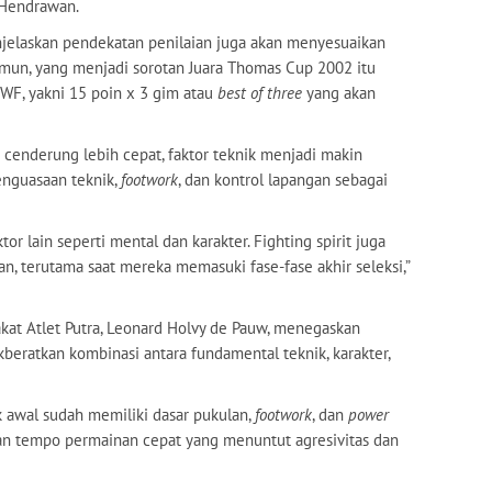
 Hendrawan.
menjelaskan pendekatan penilaian juga akan menyesuaikan
mun, yang menjadi sorotan Juara Thomas Cup 2002 itu
BWF, yakni 15 poin x 3 gim atau
best of three
yang akan
cenderung lebih cepat, faktor teknik menjadi makin
penguasaan teknik,
footwork
, dan kontrol lapangan sebagai
 lain seperti mental dan karakter. Fighting spirit juga
an, terutama saat mereka memasuki fase-fase akhir seleksi,”
akat Atlet Putra, Leonard Holvy de Pauw, menegaskan
ikberatkan kombinasi antara fundamental teknik, karakter,
k awal sudah memiliki dasar pukulan,
footwork
, dan
power
an tempo permainan cepat yang menuntut agresivitas dan