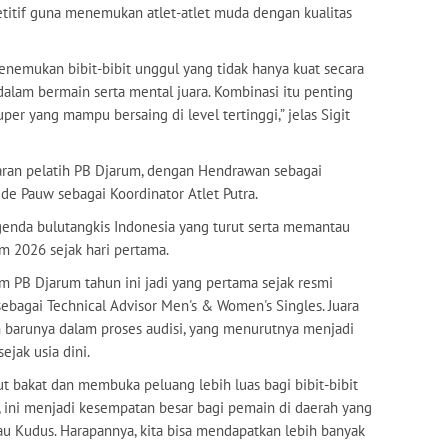
etitif guna menemukan atlet-atlet muda dengan kualitas
menemukan bibit-bibit unggul yang tidak hanya kuat secara
 dalam bermain serta mental juara. Kombinasi itu penting
er yang mampu bersaing di level tertinggi,” jelas Sigit
jaran pelatih PB Djarum, dengan Hendrawan sebagai
 de Pauw sebagai Koordinator Atlet Putra.
egenda bulutangkis Indonesia yang turut serta memantau
m 2026 sejak hari pertama.
 PB Djarum tahun ini jadi yang pertama sejak resmi
bagai Technical Advisor Men's & Women's Singles. Juara
 barunya dalam proses audisi, yang menurutnya menjadi
ejak usia dini.
ut bakat dan membuka peluang lebih luas bagi bibit-bibit
ta, ini menjadi kesempatan besar bagi pemain di daerah yang
 Kudus. Harapannya, kita bisa mendapatkan lebih banyak