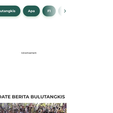
utangkis
Apa
F1
NBA
Bola Beli
Advertisement
ATE BERITA BULUTANGKIS