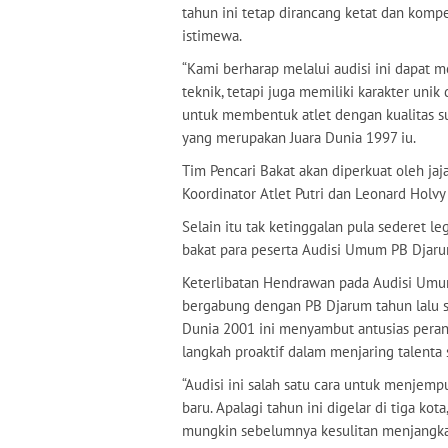
tahun ini tetap dirancang ketat dan komp
istimewa.
“Kami berharap melalui audisi ini dapat 
teknik, tetapi juga memiliki karakter unik
untuk membentuk atlet dengan kualitas sup
yang merupakan Juara Dunia 1997 iu.
Tim Pencari Bakat akan diperkuat oleh ja
Koordinator Atlet Putri dan Leonard Holvy
Selain itu tak ketinggalan pula sederet l
bakat para peserta Audisi Umum PB Djaru
Keterlibatan Hendrawan pada Audisi Umum
bergabung dengan PB Djarum tahun lalu se
Dunia 2001 ini menyambut antusias peran
langkah proaktif dalam menjaring talenta s
“Audisi ini salah satu cara untuk menjemp
baru. Apalagi tahun ini digelar di tiga ko
mungkin sebelumnya kesulitan menjangkau