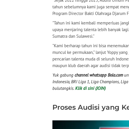
“Sejak 2022 hingga 2025, Audisi Umum PB
tahun sebelumnya kami juga sempat mengge
Program Director Bakti Olahraga Djarum 
"Tahun ini kami kembali memperluas jang
upaya menjaring talenta lebih banyak lagi.
Sumatra dan Sulawesi."
"Kami berharap tahun ini bisa menemukan
muncul ke permukaan,” lanjut Yoppy yan
pencarian talenta muda di seluruh Indones
maupun klub daerah agar audisi tidak terpu
Yuk gabung
channel whatsapp Bola.com
unt
Indonesia, BRI Liga 1, Liga Champions, Liga I
bulutangkis.
Klik di sini (JOIN)
Proses Audisi yang K