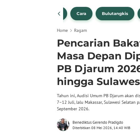
1
NBA
Bola Beli
Cara
Bulutangkis
Home
Ragam
Pencarian Baka
Masa Depan Dip
PB Djarum 2026
hingga Sulawes
Tahun ini, Audisi Umum PB Djarum akan dis
7–12 Juli, lalu Makassar, Sulawesi Selatan
September 2026.
Benediktus Gerendo Pradigdo
Diterbitkan 08 Mei 2026, 14:40 WIB