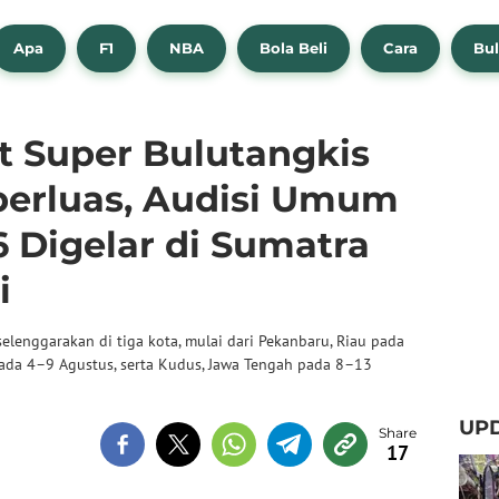
Apa
F1
NBA
Bola Beli
Cara
Bul
t Super Bulutangkis
erluas, Audisi Umum
 Digelar di Sumatra
i
elenggarakan di tiga kota, mulai dari Pekanbaru, Riau pada
 pada 4–9 Agustus, serta Kudus, Jawa Tengah pada 8–13
UPD
17