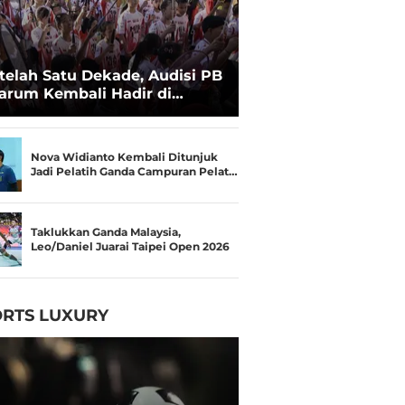
telah Satu Dekade, Audisi PB
arum Kembali Hadir di
kassar untuk Pencarian
lenta Super
Nova Widianto Kembali Ditunjuk
Jadi Pelatih Ganda Campuran Pelat…
Taklukkan Ganda Malaysia,
Leo/Daniel Juarai Taipei Open 2026
RTS LUXURY