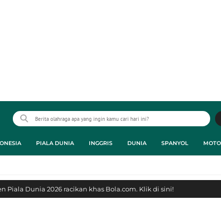
ONESIA
PIALA DUNIA
INGGRIS
DUNIA
SPANYOL
MOTO
 Piala Dunia 2026 racikan khas Bola.com. Klik di sini!