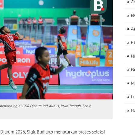
#
C
#
B
#
A
#
F1
#
N
#
Bo
#
M
#
L
bertanding di GOR Djarum Jati, Kudus, Jawa Tengah, Senin
#
Ra
Djarum 2026, Sigit Budiarto menuturkan proses seleksi