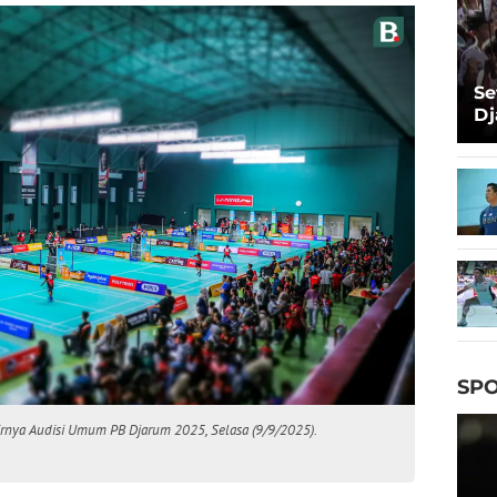
Se
Dj
Ma
Ta
SPO
lirnya Audisi Umum PB Djarum 2025, Selasa (9/9/2025).