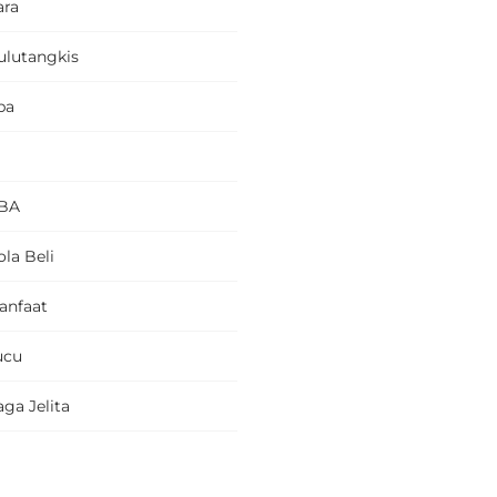
ara
ulutangkis
pa
BA
la Beli
anfaat
ucu
ga Jelita