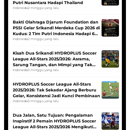
Putri Nusantara Hadapi Thailand
Indonesia
2 minggu yang lalu
Bakti Olahraga Djarum Foundation dan
PSSI Gelar Srikandi Merdeka Cup 2026 di
Kudus: 2 Tim Putri Indonesia Hadapi 6
Tim Asia
Indonesia
2 minggu yang lalu
Kisah Dua Srikandi HYDROPLUS Soccer
League All-Stars 2025/2026: Asrama,
Sarung Tangan, dan Mimpi yang Tak
Pernah Padam
Indonesia
3 minggu yang lalu
HYDROPLUS Soccer League All-Stars
2025/2026: Tak Sekadar Ajang Berburu
Gelar, Konsistensi Jadi Kunci Pembinaan
Indonesia
3 minggu yang lalu
Dua Jalan, Satu Tujuan: Pengalaman
Inspiratif 2 Pemain HYDROPLUS Soccer
League All-Stars 2025/2026 Mengikuti