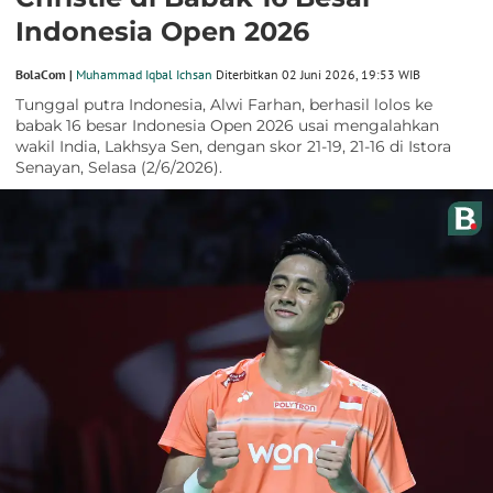
Indonesia Open 2026
BolaCom |
Muhammad Iqbal Ichsan
Diterbitkan 02 Juni 2026, 19:53 WIB
Tunggal putra Indonesia, Alwi Farhan, berhasil lolos ke
babak 16 besar Indonesia Open 2026 usai mengalahkan
wakil India, Lakhsya Sen, dengan skor 21-19, 21-16 di Istora
Senayan, Selasa (2/6/2026).