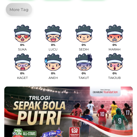
More Tag
0%
0%
0%
0%
SUKA
LUCU
SEDIH
MARAH
0%
0%
0%
0%
KAGET
ANEH
TAKUT
TAKJUB