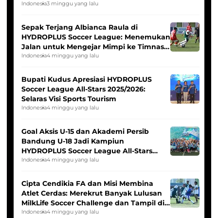
Seleksi Timnas Indonesia Putri
Indonesia
3 minggu yang lalu
Sepak Terjang Albianca Raula di
HYDROPLUS Soccer League: Menemukan
Jalan untuk Mengejar Mimpi ke Timnas
Indonesia Putri
Indonesia
4 minggu yang lalu
Bupati Kudus Apresiasi HYDROPLUS
Soccer League All-Stars 2025/2026:
Selaras Visi Sports Tourism
Indonesia
4 minggu yang lalu
Goal Aksis U-15 dan Akademi Persib
Bandung U-18 Jadi Kampiun
HYDROPLUS Soccer League All-Stars
2025/2026
Indonesia
4 minggu yang lalu
Cipta Cendikia FA dan Misi Membina
Atlet Cerdas: Merekrut Banyak Lulusan
MilkLife Soccer Challenge dan Tampil di
HYDROPLUS Soccer League
Indonesia
4 minggu yang lalu