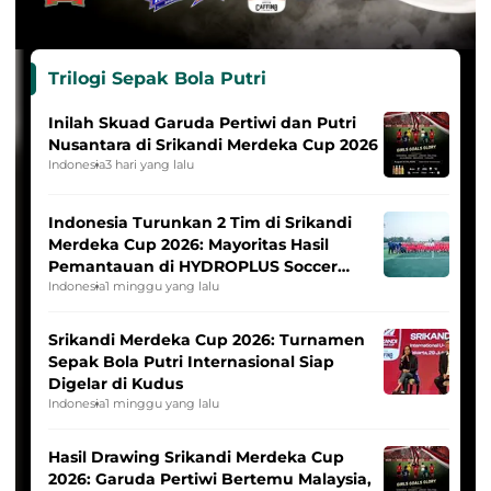
Trilogi Sepak Bola Putri
Inilah Skuad Garuda Pertiwi dan Putri
Nusantara di Srikandi Merdeka Cup 2026
Indonesia
3 hari yang lalu
Indonesia Turunkan 2 Tim di Srikandi
Merdeka Cup 2026: Mayoritas Hasil
Pemantauan di HYDROPLUS Soccer
League
Indonesia
1 minggu yang lalu
Srikandi Merdeka Cup 2026: Turnamen
Sepak Bola Putri Internasional Siap
Digelar di Kudus
Indonesia
1 minggu yang lalu
Hasil Drawing Srikandi Merdeka Cup
2026: Garuda Pertiwi Bertemu Malaysia,