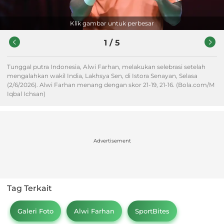
Klik gambar untuk perbesar
1
/
5
Tunggal putra Indonesia, Alwi Farhan, melakukan selebrasi setelah
mengalahkan wakil India, Lakhsya Sen, di Istora Senayan, Selasa
(2/6/2026). Alwi Farhan menang dengan skor 21-19, 21-16. (Bola.com/M
Iqbal Ichsan)
Advertisement
Tag Terkait
Galeri Foto
Alwi Farhan
SportBites