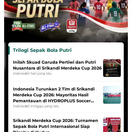
Trilogi Sepak Bola Putri
Inilah Skuad Garuda Pertiwi dan Putri
Nusantara di Srikandi Merdeka Cup 2026
Indonesia
1 hari yang lalu
Indonesia Turunkan 2 Tim di Srikandi
Merdeka Cup 2026: Mayoritas Hasil
Pemantauan di HYDROPLUS Soccer
League
Indonesia
1 minggu yang lalu
Srikandi Merdeka Cup 2026: Turnamen
Sepak Bola Putri Internasional Siap