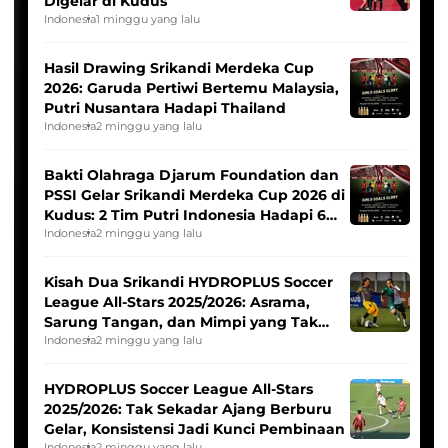
Digelar di Kudus
Indonesia
1 minggu yang lalu
Hasil Drawing Srikandi Merdeka Cup
2026: Garuda Pertiwi Bertemu Malaysia,
Putri Nusantara Hadapi Thailand
Indonesia
2 minggu yang lalu
Bakti Olahraga Djarum Foundation dan
PSSI Gelar Srikandi Merdeka Cup 2026 di
Kudus: 2 Tim Putri Indonesia Hadapi 6
Tim Asia
Indonesia
2 minggu yang lalu
Kisah Dua Srikandi HYDROPLUS Soccer
League All-Stars 2025/2026: Asrama,
Sarung Tangan, dan Mimpi yang Tak
Pernah Padam
Indonesia
2 minggu yang lalu
HYDROPLUS Soccer League All-Stars
2025/2026: Tak Sekadar Ajang Berburu
Gelar, Konsistensi Jadi Kunci Pembinaan
Indonesia
2 minggu yang lalu