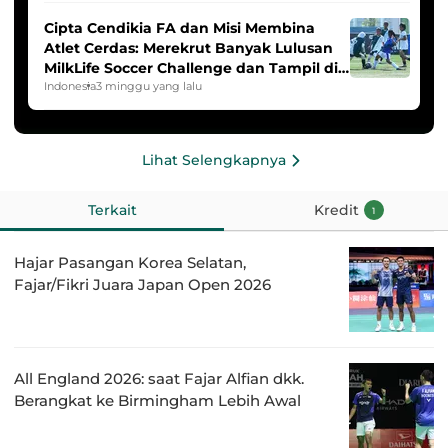
Cipta Cendikia FA dan Misi Membina
Atlet Cerdas: Merekrut Banyak Lulusan
MilkLife Soccer Challenge dan Tampil di
HYDROPLUS Soccer League
Indonesia
3 minggu yang lalu
Lihat Selengkapnya
Terkait
Kredit
1
Hajar Pasangan Korea Selatan,
Fajar/Fikri Juara Japan Open 2026
All England 2026: saat Fajar Alfian dkk.
Berangkat ke Birmingham Lebih Awal