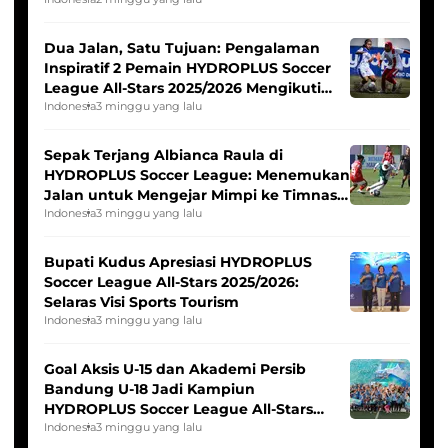
Dua Jalan, Satu Tujuan: Pengalaman
Inspiratif 2 Pemain HYDROPLUS Soccer
League All-Stars 2025/2026 Mengikuti
Seleksi Timnas Indonesia Putri
Indonesia
3 minggu yang lalu
Sepak Terjang Albianca Raula di
HYDROPLUS Soccer League: Menemukan
Jalan untuk Mengejar Mimpi ke Timnas
Indonesia Putri
Indonesia
3 minggu yang lalu
Bupati Kudus Apresiasi HYDROPLUS
Soccer League All-Stars 2025/2026:
Selaras Visi Sports Tourism
Indonesia
3 minggu yang lalu
Goal Aksis U-15 dan Akademi Persib
Bandung U-18 Jadi Kampiun
HYDROPLUS Soccer League All-Stars
2025/2026
Indonesia
3 minggu yang lalu