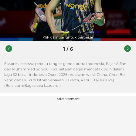
Klik gambar untuk perbesar
1
/
6
Ekspresi kecewa pebulu tangkis ganda putra Indonesia, Fajar Alfian
dan Muhammad Sohibul Fikri setelah gagal mencetak poin dalam
laga 32 besar Indonesia Open 2026 melawan wakil China, Chen Bo
Yang dan Liu Yi di Istora Senayan, Jakarta, Rabu (03/06/2026).
(Bola.com/Bagaskara Lazuardi)
Advertisement