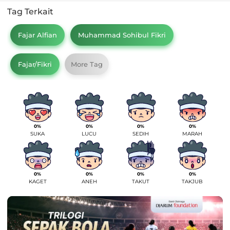
Tag Terkait
Fajar Alfian
Muhammad Sohibul Fikri
Fajar/Fikri
More Tag
0%
0%
0%
0%
SUKA
LUCU
SEDIH
MARAH
0%
0%
0%
0%
KAGET
ANEH
TAKUT
TAKJUB