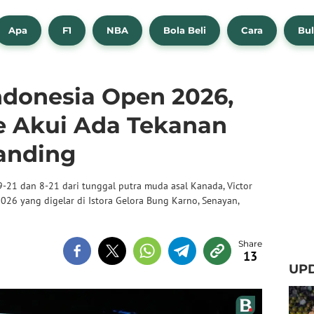
Apa
F1
NBA
Bola Beli
Cara
Bul
Indonesia Open 2026,
ie Akui Ada Tekanan
tanding
9-21 dan 8-21 dari tunggal putra muda asal Kanada, Victor
2026 yang digelar di Istora Gelora Bung Karno, Senayan,
13
UPD