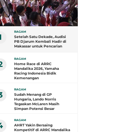
RAGAM
1
Setelah Satu Dekade, Audisi
PB Djarum Kembali Hadir di
Makassar untuk Pencarian
Talenta Super
RAGAM
2
Home Race di ARRC
Mandalika 2026, Yamaha
Racing Indonesia Bidik
Kemenangan
RAGAM
3
Sudah Menang di GP
Hungaria, Lando Norris
Tegaskan McLaren Masih
Simpan Potensi Besar
RAGAM
4
AHRT Yakin Bersaing
Kompetitif di ARRC Mandalika