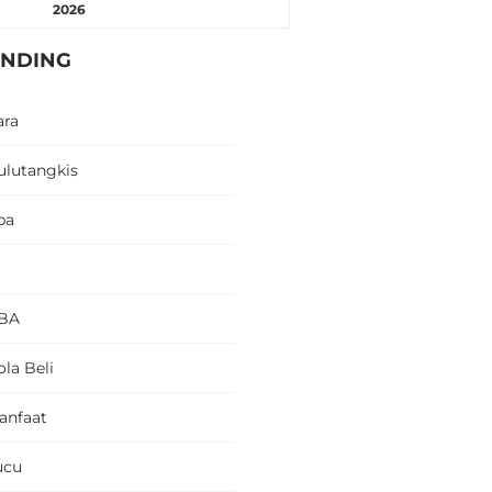
2026
ENDING
ara
ulutangkis
pa
BA
la Beli
anfaat
ucu