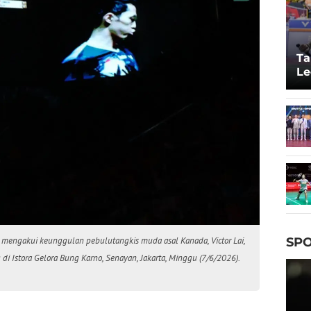
Ta
Le
20
us mengakui keunggulan pebulutangkis muda asal Kanada, Victor Lai,
SPO
di Istora Gelora Bung Karno, Senayan, Jakarta, Minggu (7/6/2026).