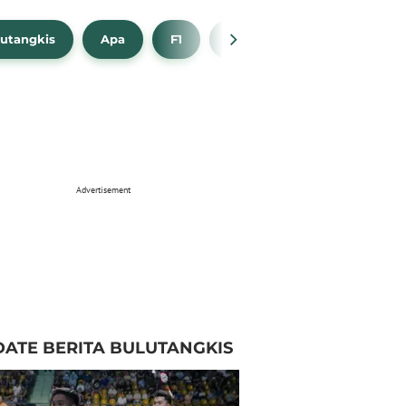
utangkis
Apa
F1
NBA
Bola Beli
Advertisement
ATE BERITA BULUTANGKIS