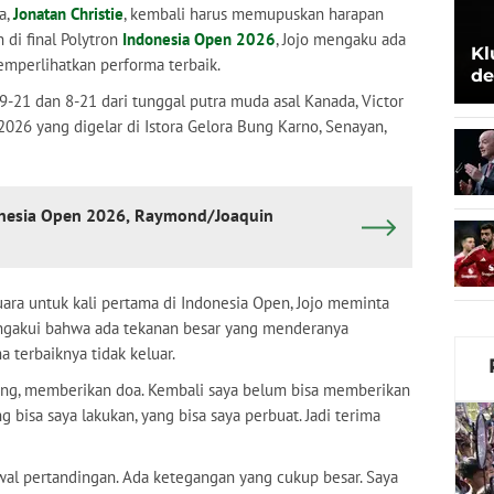
a,
Jonatan Christie
, kembali harus memupuskan harapan
h di final Polytron
Indonesia Open 2026
, Jojo mengaku ada
Kl
mperlihatkan performa terbaik.
de
Be
9-21 dan 8-21 dari tunggal putra muda asal Kanada, Victor
 2026 yang digelar di Istora Gelora Bung Karno, Senayan,
donesia Open 2026, Raymond/Joaquin
ara untuk kali pertama di Indonesia Open, Jojo meminta
ngakui bahwa ada tekanan besar yang menderanya
 terbaiknya tidak keluar.
ng, memberikan doa. Kembali saya belum bisa memberikan
g bisa saya lakukan, yang bisa saya perbuat. Jadi terima
al pertandingan. Ada ketegangan yang cukup besar. Saya