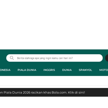
ONESIA
PIALA DUNIA
INGGRIS
DUNIA
SPANYOL
MOTO
 Piala Dunia 2026 racikan khas Bola.com. Klik di sini!