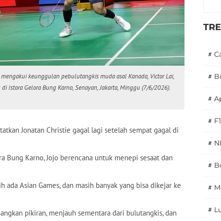
TR
#
C
us mengakui keunggulan pebulutangkis muda asal Kanada, Victor Lai,
#
B
di Istora Gelora Bung Karno, Senayan, Jakarta, Minggu (7/6/2026).
#
A
#
F1
tkan Jonatan Christie gagal lagi setelah sempat gagal di
#
N
ora Bung Karno, Jojo berencana untuk menepi sesaat dan
#
Bo
ih ada Asian Games, dan masih banyak yang bisa dikejar ke
#
M
#
L
angkan pikiran, menjauh sementara dari bulutangkis, dan