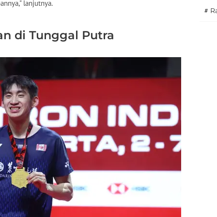
annya," lanjutnya.
#
Ra
an di Tunggal Putra