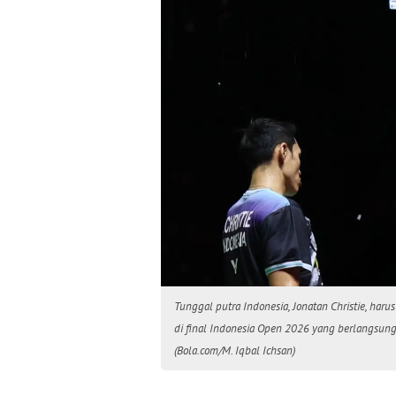
Tunggal putra Indonesia, Jonatan Christie, har
di final Indonesia Open 2026 yang berlangsung 
(Bola.com/M. Iqbal Ichsan)