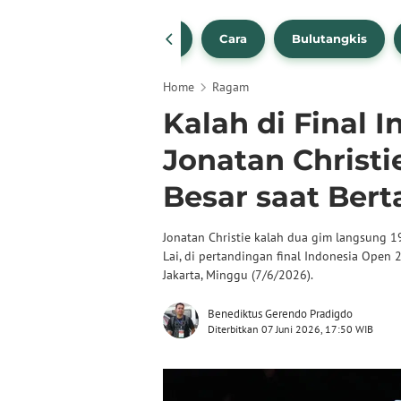
1
NBA
Bola Beli
Cara
Bulutangkis
Home
Ragam
Kalah di Final 
Jonatan Christ
Besar saat Ber
Jonatan Christie kalah dua gim langsung 1
Lai, di pertandingan final Indonesia Open 
Jakarta, Minggu (7/6/2026).
Benediktus Gerendo Pradigdo
Diterbitkan 07 Juni 2026, 17:50 WIB