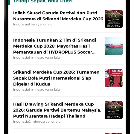
Trilogi Sepak Bola Putri
Inilah Skuad Garuda Pertiwi dan Putri
Nusantara di Srikandi Merdeka Cup 2026
Indonesia
1 hari yang lalu
Indonesia Turunkan 2 Tim di Srikandi
Merdeka Cup 2026: Mayoritas Hasil
Pemantauan di HYDROPLUS Soccer
League
Indonesia
1 minggu yang lalu
Srikandi Merdeka Cup 2026: Turnamen
Sepak Bola Putri Internasional Siap
Digelar di Kudus
Indonesia
1 minggu yang lalu
Hasil Drawing Srikandi Merdeka Cup
2026: Garuda Pertiwi Bertemu Malaysia,
Putri Nusantara Hadapi Thailand
Indonesia
2 minggu yang lalu