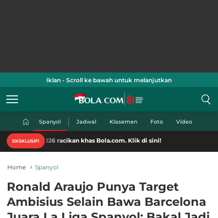
Iklan - Scroll ke bawah untuk melanjutkan
Spanyol
Jadwal
Klasemen
Foto
Video
026 racikan khas Bola.com. Klik di sini!
EKSKLUSIF!
Home
Spanyol
Ronald Araujo Punya Target
Ambisius Selain Bawa Barcelona
Juara La Liga Spanyol: Bakal Jadi