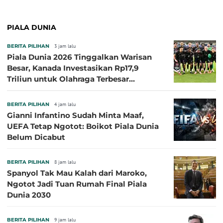
PIALA DUNIA
BERITA PILIHAN
3 jam lalu
Piala Dunia 2026 Tinggalkan Warisan
Besar, Kanada Investasikan Rp17,9
Triliun untuk Olahraga Terbesar
Sepanjang Sejarah
BERITA PILIHAN
4 jam lalu
Gianni Infantino Sudah Minta Maaf,
UEFA Tetap Ngotot: Boikot Piala Dunia
Belum Dicabut
BERITA PILIHAN
8 jam lalu
Spanyol Tak Mau Kalah dari Maroko,
Ngotot Jadi Tuan Rumah Final Piala
Dunia 2030
BERITA PILIHAN
9 jam lalu