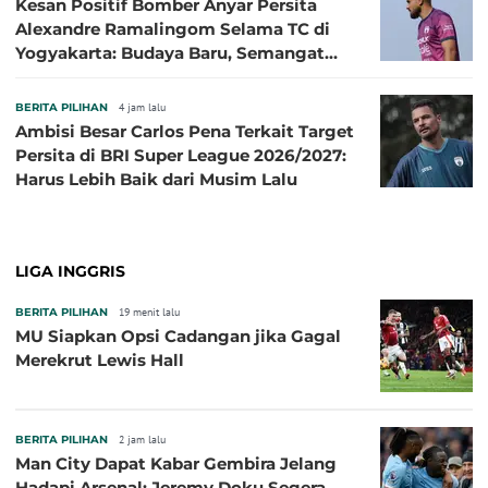
Kesan Positif Bomber Anyar Persita
Alexandre Ramalingom Selama TC di
Yogyakarta: Budaya Baru, Semangat
Baru!
BERITA PILIHAN
4 jam lalu
Ambisi Besar Carlos Pena Terkait Target
Persita di BRI Super League 2026/2027:
Harus Lebih Baik dari Musim Lalu
LIGA INGGRIS
BERITA PILIHAN
19 menit lalu
MU Siapkan Opsi Cadangan jika Gagal
Merekrut Lewis Hall
BERITA PILIHAN
2 jam lalu
Man City Dapat Kabar Gembira Jelang
Hadapi Arsenal: Jeremy Doku Segera