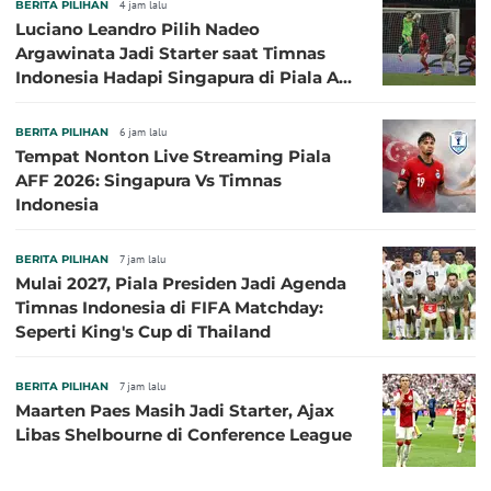
BERITA PILIHAN
4 jam lalu
Luciano Leandro Pilih Nadeo
Argawinata Jadi Starter saat Timnas
Indonesia Hadapi Singapura di Piala AFF
2026: Pengalaman Jadi Kunci
BERITA PILIHAN
6 jam lalu
Tempat Nonton Live Streaming Piala
AFF 2026: Singapura Vs Timnas
Indonesia
BERITA PILIHAN
7 jam lalu
Mulai 2027, Piala Presiden Jadi Agenda
Timnas Indonesia di FIFA Matchday:
Seperti King's Cup di Thailand
BERITA PILIHAN
7 jam lalu
Maarten Paes Masih Jadi Starter, Ajax
Libas Shelbourne di Conference League