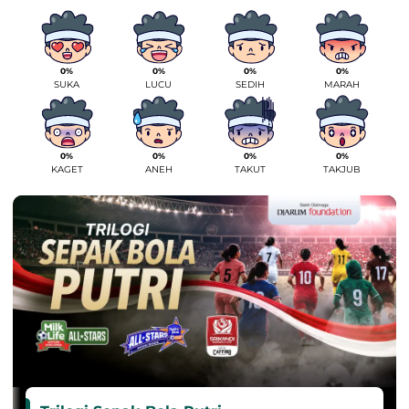
0%
0%
0%
0%
SUKA
LUCU
SEDIH
MARAH
0%
0%
0%
0%
KAGET
ANEH
TAKUT
TAKJUB