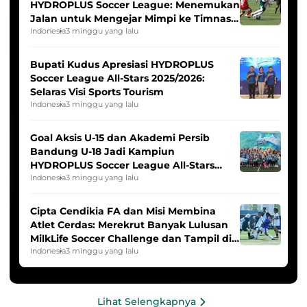
HYDROPLUS Soccer League: Menemukan
Jalan untuk Mengejar Mimpi ke Timnas
Indonesia Putri
Indonesia
3 minggu yang lalu
Bupati Kudus Apresiasi HYDROPLUS
Soccer League All-Stars 2025/2026:
Selaras Visi Sports Tourism
Indonesia
3 minggu yang lalu
Goal Aksis U-15 dan Akademi Persib
Bandung U-18 Jadi Kampiun
HYDROPLUS Soccer League All-Stars
2025/2026
Indonesia
3 minggu yang lalu
Cipta Cendikia FA dan Misi Membina
Atlet Cerdas: Merekrut Banyak Lulusan
MilkLife Soccer Challenge dan Tampil di
HYDROPLUS Soccer League
Indonesia
3 minggu yang lalu
Lihat Selengkapnya