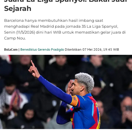
Sejarah
Barcelona hanya membutuhkan hasil imbang saat
menghadapi Real Madrid pada jornada 35 La Liga Spanyol,
Senin (11/5/2026) dini hari WIB untuk memastikan gelar juara di
Camp Nou.
BolaCom |
Benediktus Gerendo Pradigdo
Diterbitkan 07 Mei 2026, 19:45 WIB