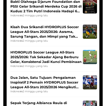
Bakti Olahraga Djarum Foundation dan
PSSI Gelar Srikandi Merdeka Cup 2026 di
Kudus: 2 Tim Putri Indonesia Hadapi 6
Tim Asia
Indonesia
2 minggu yang lalu
Kisah Dua Srikandi HYDROPLUS Soccer
League All-Stars 2025/2026: Asrama,
Sarung Tangan, dan Mimpi yang Tak
Pernah Padam
Indonesia
2 minggu yang lalu
HYDROPLUS Soccer League All-Stars
2025/2026: Tak Sekadar Ajang Berburu
Gelar, Konsistensi Jadi Kunci Pembinaan
Indonesia
2 minggu yang lalu
Dua Jalan, Satu Tujuan: Pengalaman
Inspiratif 2 Pemain HYDROPLUS Soccer
League All-Stars 2025/2026 Mengikuti
Seleksi Timnas Indonesia Putri
Indonesia
2 minggu yang lalu
Sepak Terjang Albianca Raula di