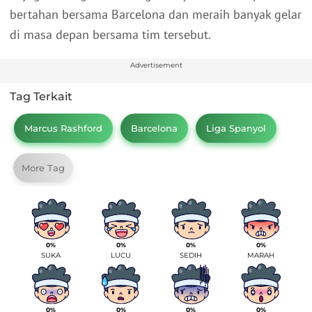
bertahan bersama Barcelona dan meraih banyak gelar
di masa depan bersama tim tersebut.
Advertisement
Tag Terkait
Marcus Rashford
Barcelona
Liga Spanyol
More Tag
0%
0%
0%
0%
SUKA
LUCU
SEDIH
MARAH
0%
0%
0%
0%