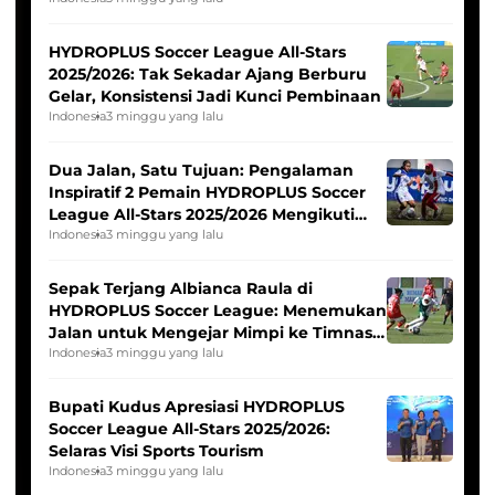
Pernah Padam
HYDROPLUS Soccer League All-Stars
2025/2026: Tak Sekadar Ajang Berburu
Gelar, Konsistensi Jadi Kunci Pembinaan
Indonesia
3 minggu yang lalu
Dua Jalan, Satu Tujuan: Pengalaman
Inspiratif 2 Pemain HYDROPLUS Soccer
League All-Stars 2025/2026 Mengikuti
Seleksi Timnas Indonesia Putri
Indonesia
3 minggu yang lalu
Sepak Terjang Albianca Raula di
HYDROPLUS Soccer League: Menemukan
Jalan untuk Mengejar Mimpi ke Timnas
Indonesia Putri
Indonesia
3 minggu yang lalu
Bupati Kudus Apresiasi HYDROPLUS
Soccer League All-Stars 2025/2026:
Selaras Visi Sports Tourism
Indonesia
3 minggu yang lalu