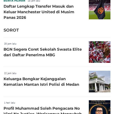
BERITA PILIHAN
18 jam lalu
Daftar Lengkap Transfer Masuk dan
Keluar Manchester United di Musim
Panas 2026
SOROT
20 jam lalu
BGN Segera Coret Sekolah Swasta Elite
dari Daftar Penerima MBG
22 jam lalu
Keluarga Bongkar Kejanggalan
Kematian Mantan Istri Polisi di Medan
1 hari lalu
Profil Muhammad Soleh Pengacara No
Viral No Justice, Warisannya Mengubah