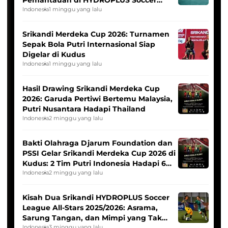
Pemantauan di HYDROPLUS Soccer
League
Indonesia
1 minggu yang lalu
Srikandi Merdeka Cup 2026: Turnamen
Sepak Bola Putri Internasional Siap
Digelar di Kudus
Indonesia
1 minggu yang lalu
Hasil Drawing Srikandi Merdeka Cup
2026: Garuda Pertiwi Bertemu Malaysia,
Putri Nusantara Hadapi Thailand
Indonesia
2 minggu yang lalu
Bakti Olahraga Djarum Foundation dan
PSSI Gelar Srikandi Merdeka Cup 2026 di
Kudus: 2 Tim Putri Indonesia Hadapi 6
Tim Asia
Indonesia
2 minggu yang lalu
Kisah Dua Srikandi HYDROPLUS Soccer
League All-Stars 2025/2026: Asrama,
Sarung Tangan, dan Mimpi yang Tak
Indonesia
3 minggu yang lalu