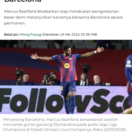
Marcus Rashford dikabarkan siap melakukan pengorbanan
besar demi melanjutkan kariernya bersama Barcelona secara
permanen.
BolaCom |
Wiwig Prayugi
Diterbitkan 19 Mei 2026, 05:00 WIB
Penyerang Barcelona, Marcus Rashford, berselebrasi setelah
mencetak gol ke gawang Olympiakos pada pada laga Liga
Champions di Estadi Olimpic Lluis Companys, Rabu (22/10/2025)