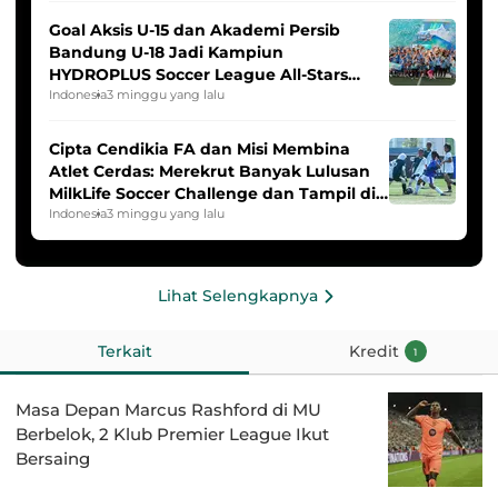
Goal Aksis U-15 dan Akademi Persib
Bandung U-18 Jadi Kampiun
HYDROPLUS Soccer League All-Stars
2025/2026
Indonesia
3 minggu yang lalu
Cipta Cendikia FA dan Misi Membina
Atlet Cerdas: Merekrut Banyak Lulusan
MilkLife Soccer Challenge dan Tampil di
HYDROPLUS Soccer League
Indonesia
3 minggu yang lalu
Lihat Selengkapnya
Terkait
Kredit
1
Masa Depan Marcus Rashford di MU
Berbelok, 2 Klub Premier League Ikut
Bersaing