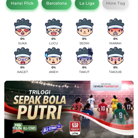
Hansi Flick
Barcelona
La Liga
More Tag
0%
0%
0%
0%
SUKA
LUCU
SEDIH
MARAH
0%
0%
0%
0%
KAGET
ANEH
TAKUT
TAKJUB