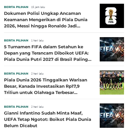
BERITA PILIHAN
15 jam lalu
Dokumen Polisi Ungkap Ancaman
Keamanan Mengerikan di Piala Dunia
2026, Messi hingga Ronaldo Jadi
Sasaran
BERITA PILIHAN
1 hari lalu
5 Turnamen FIFA dalam Setahun ke
Depan yang Terancam Diboikot UEFA:
Piala Dunia Putri 2027 di Brasil Paling
Besar
BERITA PILIHAN
2 hari lalu
Piala Dunia 2026 Tinggalkan Warisan
Besar, Kanada Investasikan Rp17,9
Triliun untuk Olahraga Terbesar
Sepanjang Sejarah
BERITA PILIHAN
2 hari lalu
Gianni Infantino Sudah Minta Maaf,
UEFA Tetap Ngotot: Boikot Piala Dunia
Belum Dicabut