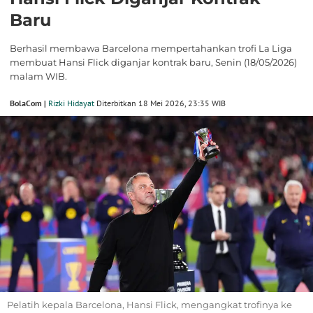
Baru
Berhasil membawa Barcelona mempertahankan trofi La Liga
membuat Hansi Flick diganjar kontrak baru, Senin (18/05/2026)
malam WIB.
BolaCom |
Rizki Hidayat
Diterbitkan 18 Mei 2026, 23:35 WIB
Pelatih kepala Barcelona, Hansi Flick, mengangkat trofinya ke