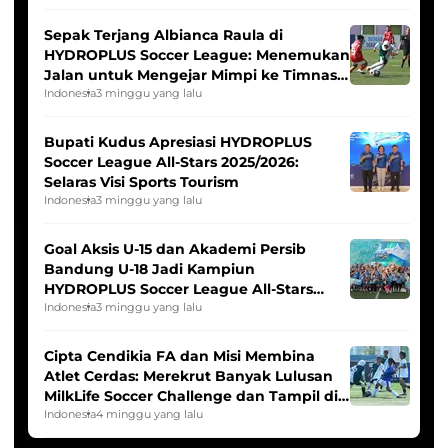
Sepak Terjang Albianca Raula di
HYDROPLUS Soccer League: Menemukan
Jalan untuk Mengejar Mimpi ke Timnas
Indonesia Putri
Indonesia
3 minggu yang lalu
Bupati Kudus Apresiasi HYDROPLUS
Soccer League All-Stars 2025/2026:
Selaras Visi Sports Tourism
Indonesia
3 minggu yang lalu
Goal Aksis U-15 dan Akademi Persib
Bandung U-18 Jadi Kampiun
HYDROPLUS Soccer League All-Stars
2025/2026
Indonesia
3 minggu yang lalu
Cipta Cendikia FA dan Misi Membina
Atlet Cerdas: Merekrut Banyak Lulusan
MilkLife Soccer Challenge dan Tampil di
HYDROPLUS Soccer League
Indonesia
4 minggu yang lalu