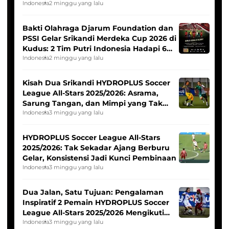
Indonesia
2 minggu yang lalu
Bakti Olahraga Djarum Foundation dan
PSSI Gelar Srikandi Merdeka Cup 2026 di
Kudus: 2 Tim Putri Indonesia Hadapi 6
Tim Asia
Indonesia
2 minggu yang lalu
Kisah Dua Srikandi HYDROPLUS Soccer
League All-Stars 2025/2026: Asrama,
Sarung Tangan, dan Mimpi yang Tak
Pernah Padam
Indonesia
3 minggu yang lalu
HYDROPLUS Soccer League All-Stars
2025/2026: Tak Sekadar Ajang Berburu
Gelar, Konsistensi Jadi Kunci Pembinaan
Indonesia
3 minggu yang lalu
Dua Jalan, Satu Tujuan: Pengalaman
Inspiratif 2 Pemain HYDROPLUS Soccer
League All-Stars 2025/2026 Mengikuti
Seleksi Timnas Indonesia Putri
Indonesia
3 minggu yang lalu