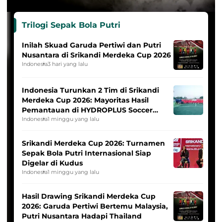
Trilogi Sepak Bola Putri
Inilah Skuad Garuda Pertiwi dan Putri
Nusantara di Srikandi Merdeka Cup 2026
Indonesia
3 hari yang lalu
Indonesia Turunkan 2 Tim di Srikandi
Merdeka Cup 2026: Mayoritas Hasil
Pemantauan di HYDROPLUS Soccer
League
Indonesia
1 minggu yang lalu
Srikandi Merdeka Cup 2026: Turnamen
Sepak Bola Putri Internasional Siap
Digelar di Kudus
Indonesia
1 minggu yang lalu
Hasil Drawing Srikandi Merdeka Cup
2026: Garuda Pertiwi Bertemu Malaysia,
Putri Nusantara Hadapi Thailand