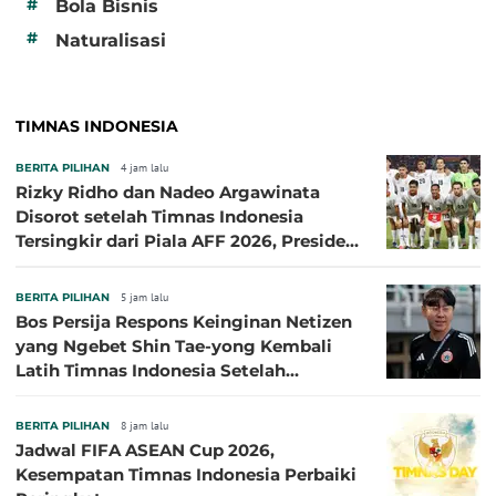
#
Bola Bisnis
#
Naturalisasi
TIMNAS INDONESIA
BERITA PILIHAN
4 jam lalu
Rizky Ridho dan Nadeo Argawinata
Disorot setelah Timnas Indonesia
Tersingkir dari Piala AFF 2026, Presiden
Persija Pasang Badan
BERITA PILIHAN
5 jam lalu
Bos Persija Respons Keinginan Netizen
yang Ngebet Shin Tae-yong Kembali
Latih Timnas Indonesia Setelah
Tersingkir dari Piala AFF 2026
BERITA PILIHAN
8 jam lalu
Jadwal FIFA ASEAN Cup 2026,
Kesempatan Timnas Indonesia Perbaiki