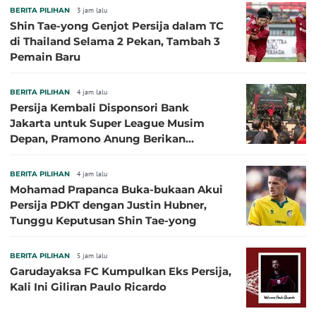
BERITA PILIHAN
3 jam lalu
Shin Tae-yong Genjot Persija dalam TC
di Thailand Selama 2 Pekan, Tambah 3
Pemain Baru
BERITA PILIHAN
4 jam lalu
Persija Kembali Disponsori Bank
Jakarta untuk Super League Musim
Depan, Pramono Anung Berikan
Penjelasan terkait Dukungan BUMD
BERITA PILIHAN
4 jam lalu
Mohamad Prapanca Buka-bukaan Akui
Persija PDKT dengan Justin Hubner,
Tunggu Keputusan Shin Tae-yong
BERITA PILIHAN
5 jam lalu
Garudayaksa FC Kumpulkan Eks Persija,
Kali Ini Giliran Paulo Ricardo