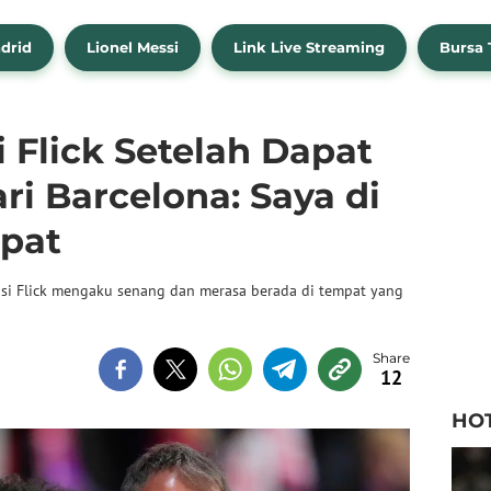
drid
Lionel Messi
Link Live Streaming
Bursa 
 Flick Setelah Dapat
ri Barcelona: Saya di
pat
nsi Flick mengaku senang dan merasa berada di tempat yang
12
HO