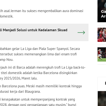
ih asal Jerman itu sukses mengembalikan aura dominasi
Ga
domestik.
Ar
Ez
i Menjadi Solusi untuk Kedalaman Skuad
bahkan gelar La Liga dan Piala Super Spanyol. Secara
 tersebut sukses memenangkan lima dari enam trofi
Camp Nou.
auh ini di Barca adalah merengkuh trofi La Liga back-to-
 titel domestik adalah ketika Barcelona disingkirkan
ey 2025/2026, Maret lalu.
Barcelona puas. Meski masih memiliki kontrak hingga
urasi kerja dari Blaugrana.
ai kesepakatan untuk memperpanjang kontrak yang
2028, dengan opsi perpanjangan satu musim," bunyi