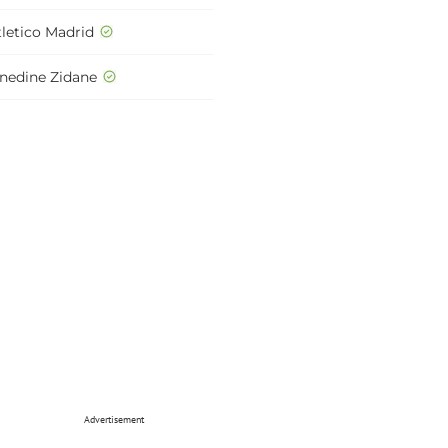
tletico Madrid
inedine Zidane
Advertisement