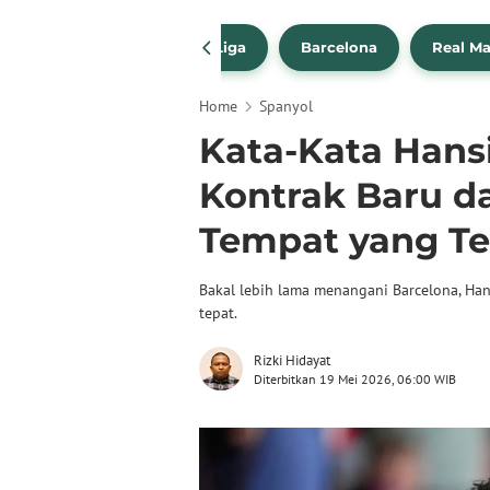
a Transfer Pemain
La Liga
Barcelona
Real Ma
Home
Spanyol
Kata-Kata Hansi
Kontrak Baru da
Tempat yang Te
Bakal lebih lama menangani Barcelona, Ha
tepat.
Rizki Hidayat
Diterbitkan 19 Mei 2026, 06:00 WIB