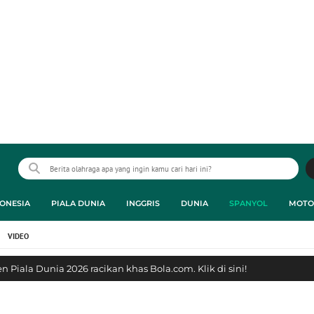
ONESIA
PIALA DUNIA
INGGRIS
DUNIA
SPANYOL
MOTO
VIDEO
 Piala Dunia 2026 racikan khas Bola.com. Klik di sini!