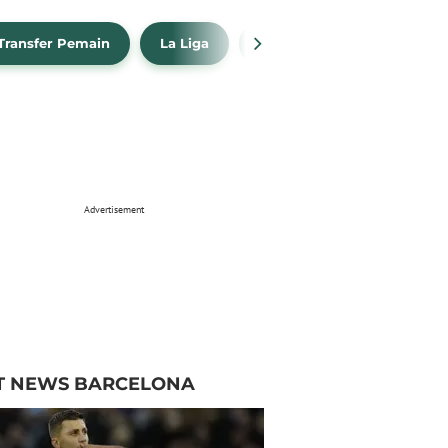
Transfer Pemain
La Liga
Barcelona
Real Madr
Advertisement
T NEWS BARCELONA