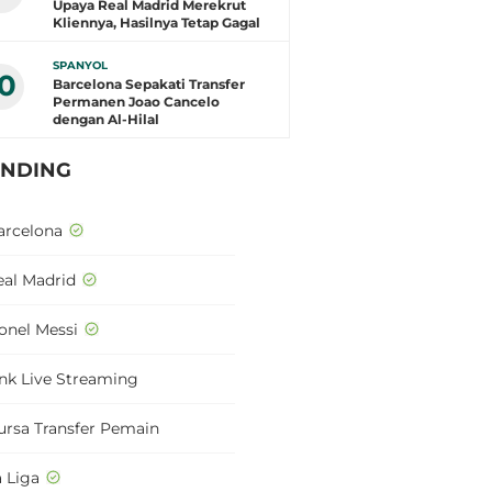
Upaya Real Madrid Merekrut
Kliennya, Hasilnya Tetap Gagal
SPANYOL
10
Barcelona Sepakati Transfer
Permanen Joao Cancelo
dengan Al-Hilal
ENDING
arcelona
eal Madrid
ionel Messi
ink Live Streaming
ursa Transfer Pemain
a Liga