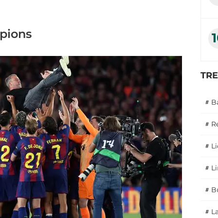
mpions
TR
#
B
#
R
#
L
#
L
#
B
#
L