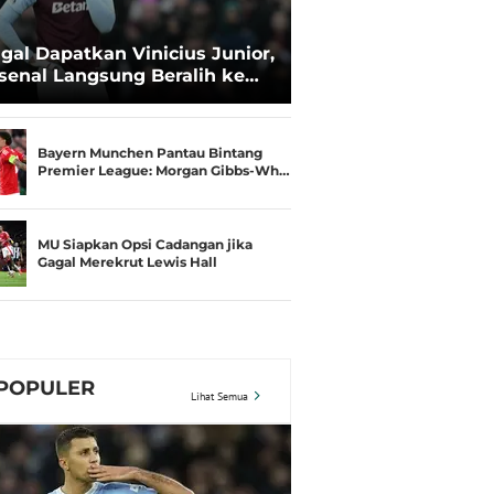
gal Dapatkan Vinicius Junior,
senal Langsung Beralih ke
ri Konsa
Bayern Munchen Pantau Bintang
Premier League: Morgan Gibbs-Wh…
MU Siapkan Opsi Cadangan jika
Gagal Merekrut Lewis Hall
POPULER
Lihat Semua