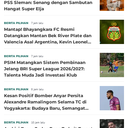
PSS Sleman: Senang dengan Sambutan
Hangat Super Elja
BERITA PILIHAN
7 jam lalu
Mantap! Bhayangkara FC Resmi
Datangkan Mantan Bek River Plate dan
Valencia Asal Argentina, Kevin Leonel
Sibille
BERITA PILIHAN
7 jam lalu
PSIM Matangkan Sistem Pembinaan
Jelang BRI Super League 2026/2027:
Talenta Muda Jadi Investasi Klub
BERITA PILIHAN
8 jam lalu
Kesan Positif Bomber Anyar Persita
Alexandre Ramalingom Selama TC di
Yogyakarta: Budaya Baru, Semangat
Baru!
BERITA PILIHAN
10 jam lalu