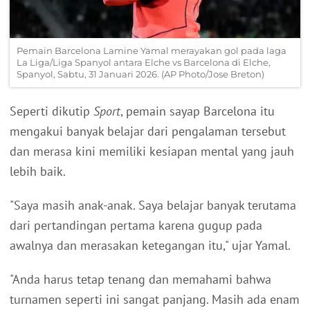
Pemain Barcelona Lamine Yamal merayakan gol pada laga
La Liga/Liga Spanyol antara Elche vs Barcelona di Elche,
Spanyol, Sabtu, 31 Januari 2026. (AP Photo/Jose Breton)
Seperti dikutip
Sport
, pemain sayap Barcelona itu
mengakui banyak belajar dari pengalaman tersebut
dan merasa kini memiliki kesiapan mental yang jauh
lebih baik.
"Saya masih anak-anak. Saya belajar banyak terutama
dari pertandingan pertama karena gugup pada
awalnya dan merasakan ketegangan itu," ujar Yamal.
"Anda harus tetap tenang dan memahami bahwa
turnamen seperti ini sangat panjang. Masih ada enam