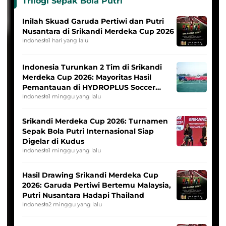
Trilogi Sepak Bola Putri
Inilah Skuad Garuda Pertiwi dan Putri
Nusantara di Srikandi Merdeka Cup 2026
Indonesia
1 hari yang lalu
Indonesia Turunkan 2 Tim di Srikandi
Merdeka Cup 2026: Mayoritas Hasil
Pemantauan di HYDROPLUS Soccer
League
Indonesia
1 minggu yang lalu
Srikandi Merdeka Cup 2026: Turnamen
Sepak Bola Putri Internasional Siap
Digelar di Kudus
Indonesia
1 minggu yang lalu
Hasil Drawing Srikandi Merdeka Cup
2026: Garuda Pertiwi Bertemu Malaysia,
Putri Nusantara Hadapi Thailand
Indonesia
2 minggu yang lalu