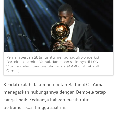
Pemain berusia 28 tahun itu mengungguli wonderkid
Barcelona, Lamine Yamal, dan rekan setimnya di PSG,
Vitinha, dalam pemungutan suara. (AP Photo/Thibault
Camus)
Kendati kalah dalam perebutan Ballon d'Or, Yamal
menegaskan hubungannya dengan Dembele tetap
sangat baik. Keduanya bahkan masih rutin
berkomunikasi hingga saat ini.