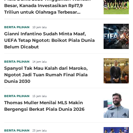
Besar, Kanada Investasikan Rp17,9
Triliun untuk Olahraga Terbesar
Sepanjang Sejarah
BERITA PILIHAN
10 jam lalu
Gianni Infantino Sudah Minta Maaf,
UEFA Tetap Ngotot: Boikot Piala Dunia
Belum Dicabut
BERITA PILIHAN
14 jam lalu
Spanyol Tak Mau Kalah dari Maroko,
Ngotot Jadi Tuan Rumah Final Piala
Dunia 2030
BERITA PILIHAN
15 jam lalu
Thomas Muller Menilai MLS Makin
Bergengsi Berkat Piala Dunia 2026
BERITA PILIHAN
23 jam lalu