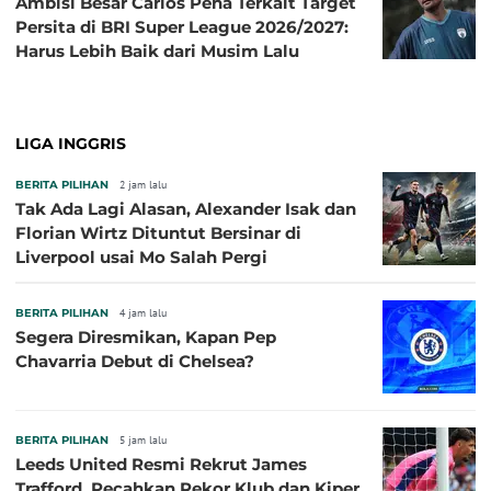
Ambisi Besar Carlos Pena Terkait Target
Persita di BRI Super League 2026/2027:
Harus Lebih Baik dari Musim Lalu
LIGA INGGRIS
BERITA PILIHAN
2 jam lalu
Tak Ada Lagi Alasan, Alexander Isak dan
Florian Wirtz Dituntut Bersinar di
Liverpool usai Mo Salah Pergi
BERITA PILIHAN
4 jam lalu
Segera Diresmikan, Kapan Pep
Chavarria Debut di Chelsea?
BERITA PILIHAN
5 jam lalu
Leeds United Resmi Rekrut James
Trafford, Pecahkan Rekor Klub dan Kiper