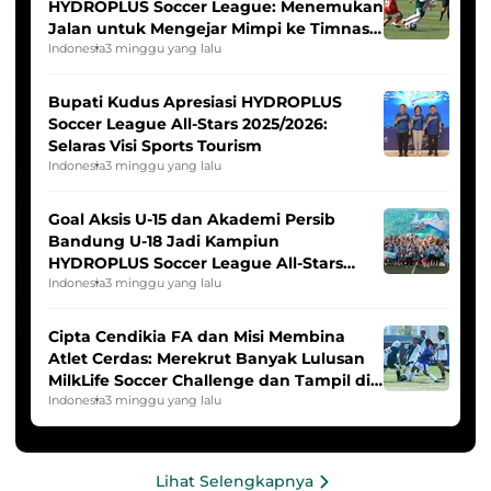
HYDROPLUS Soccer League: Menemukan
Jalan untuk Mengejar Mimpi ke Timnas
Indonesia Putri
Indonesia
3 minggu yang lalu
Bupati Kudus Apresiasi HYDROPLUS
Soccer League All-Stars 2025/2026:
Selaras Visi Sports Tourism
Indonesia
3 minggu yang lalu
Goal Aksis U-15 dan Akademi Persib
Bandung U-18 Jadi Kampiun
HYDROPLUS Soccer League All-Stars
2025/2026
Indonesia
3 minggu yang lalu
Cipta Cendikia FA dan Misi Membina
Atlet Cerdas: Merekrut Banyak Lulusan
MilkLife Soccer Challenge dan Tampil di
HYDROPLUS Soccer League
Indonesia
3 minggu yang lalu
Lihat Selengkapnya