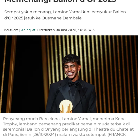
Sempat yakin menang, Lamine Yamal kini bersyukur Ballon
d'Or 2025 jatuh ke Ousmane Dembele.
BolaCom |
Aning Jati
Diterbitkan 08 Juni 2026, 16:30 WIB
Penyerang muda Barcelona, Lamine Yamal, menerima Kopa
Trophy, lambang pemenang predikat pemain muda terbaik di
seremonial Ballon d'Or yang berlangsung di Theatre du Chatelet
di Paris, Senin (28/10/2024) malam waktu setempat. (FRANCK