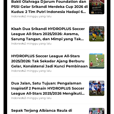
Bakti Olahraga Djarum Foundation dan
PSSI Gelar Srikandi Merdeka Cup 2026 di
Kudus: 2 Tim Putri Indonesia Hadapi 6
Tim Asia
Indonesia
2 minggu yang lalu
Kisah Dua Srikandi HYDROPLUS Soccer
League All-Stars 2025/2026: Asrama,
Sarung Tangan, dan Mimpi yang Tak
Pernah Padam
Indonesia
2 minggu yang lalu
HYDROPLUS Soccer League All-Stars
2025/2026: Tak Sekadar Ajang Berburu
Gelar, Konsistensi Jadi Kunci Pembinaan
Indonesia
2 minggu yang lalu
Dua Jalan, Satu Tujuan: Pengalaman
Inspiratif 2 Pemain HYDROPLUS Soccer
League All-Stars 2025/2026 Mengikuti
Seleksi Timnas Indonesia Putri
Indonesia
3 minggu yang lalu
Sepak Terjang Albianca Raula di