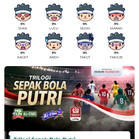
0%
0%
0%
0%
SUKA
LUCU
SEDIH
MARAH
0%
0%
0%
0%
KAGET
ANEH
TAKUT
TAKJUB