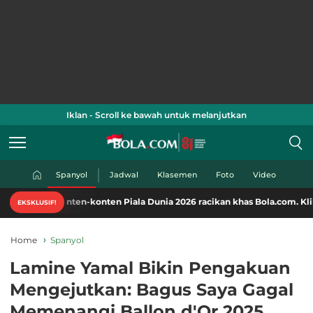
Iklan - Scroll ke bawah untuk melanjutkan
Spanyol
Jadwal
Klasemen
Foto
Video
nten-konten Piala Dunia 2026 racikan khas Bola.com. Klik di sini!
EKSKLUSIF!
Home
Spanyol
Lamine Yamal Bikin Pengakuan
Mengejutkan: Bagus Saya Gagal
Memenangi Ballon d'Or 2025