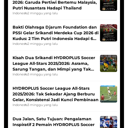
2026: Garuda Pertiwi Bertemu Malaysia,
Putri Nusantara Hadapi Thailand
Indonesia
2 minggu yang lalu
Bakti Olahraga Djarum Foundation dan
PSSI Gelar Srikandi Merdeka Cup 2026 di
Kudus: 2 Tim Putri Indonesia Hadapi 6
Tim Asia
Indonesia
2 minggu yang lalu
Kisah Dua Srikandi HYDROPLUS Soccer
League All-Stars 2025/2026: Asrama,
Sarung Tangan, dan Mimpi yang Tak
Pernah Padam
Indonesia
3 minggu yang lalu
HYDROPLUS Soccer League All-Stars
2025/2026: Tak Sekadar Ajang Berburu
Gelar, Konsistensi Jadi Kunci Pembinaan
Indonesia
3 minggu yang lalu
Dua Jalan, Satu Tujuan: Pengalaman
Inspiratif 2 Pemain HYDROPLUS Soccer