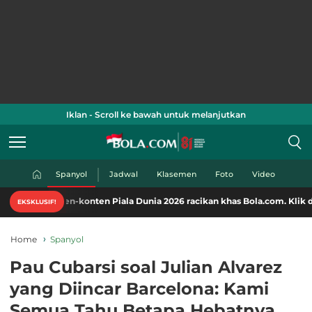
Iklan - Scroll ke bawah untuk melanjutkan
Spanyol
Jadwal
Klasemen
Foto
Video
en-konten Piala Dunia 2026 racikan khas Bola.com. Klik di sini!
EKSKLUSIF!
Home
Spanyol
Pau Cubarsi soal Julian Alvarez
yang Diincar Barcelona: Kami
Semua Tahu Betapa Hebatnya