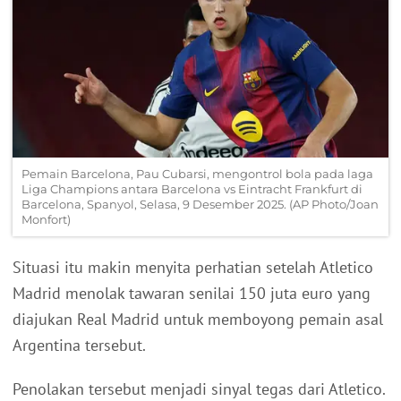
Pemain Barcelona, Pau Cubarsi, mengontrol bola pada laga
Liga Champions antara Barcelona vs Eintracht Frankfurt di
Barcelona, Spanyol, Selasa, 9 Desember 2025. (AP Photo/Joan
Monfort)
Situasi itu makin menyita perhatian setelah Atletico
Madrid menolak tawaran senilai 150 juta euro yang
diajukan Real Madrid untuk memboyong pemain asal
Argentina tersebut.
Penolakan tersebut menjadi sinyal tegas dari Atletico.