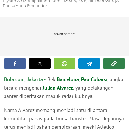
Riyadh Air Metropolitano, Kamis (30/04/2026) dini hari WIB. (AP
Photo/Manu Fernandez)
Advertisement
Bola.com, Jakarta -
Bek
Barcelona
,
Pau Cubarsi
, angkat
bicara mengenai
Julian Alvarez
, yang belakangan
santer diberitakan masuk radar klubnya.
Nama Alvarez memang menjadi satu di antara
komoditas panas pada bursa transfer. Masa depannya
terus menjadi bahan pembicaraan, meski Atletico