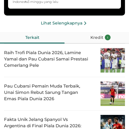
HYDROPLUS Soccer League
Indonesia
3 minggu yang lalu
Lihat Selengkapnya
Terkait
Kredit
1
Raih Trofi Piala Dunia 2026, Lamine
Yamal dan Pau Cubarsi Samai Prestasi
Cemerlang Pele
Pau Cubarsi Pemain Muda Terbaik,
Unai Simon Rebut Sarung Tangan
Emas Piala Dunia 2026
Fakta Unik Jelang Spanyol Vs
Argentina di Final Piala Dunia 2026: