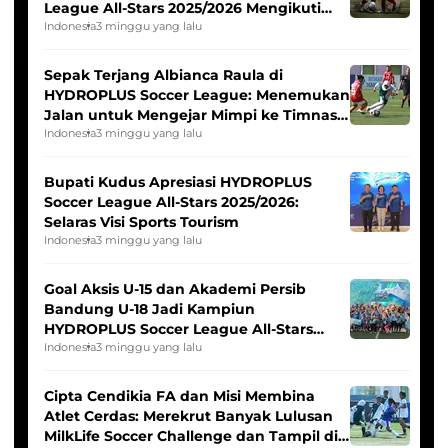
League All-Stars 2025/2026 Mengikuti
Seleksi Timnas Indonesia Putri
Indonesia
3 minggu yang lalu
Sepak Terjang Albianca Raula di
HYDROPLUS Soccer League: Menemukan
Jalan untuk Mengejar Mimpi ke Timnas
Indonesia Putri
Indonesia
3 minggu yang lalu
Bupati Kudus Apresiasi HYDROPLUS
Soccer League All-Stars 2025/2026:
Selaras Visi Sports Tourism
Indonesia
3 minggu yang lalu
Goal Aksis U-15 dan Akademi Persib
Bandung U-18 Jadi Kampiun
HYDROPLUS Soccer League All-Stars
2025/2026
Indonesia
3 minggu yang lalu
Cipta Cendikia FA dan Misi Membina
Atlet Cerdas: Merekrut Banyak Lulusan
MilkLife Soccer Challenge dan Tampil di