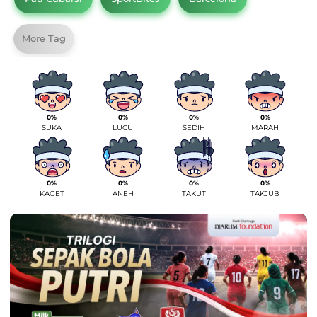
More Tag
0%
0%
0%
0%
SUKA
LUCU
SEDIH
MARAH
0%
0%
0%
0%
KAGET
ANEH
TAKUT
TAKJUB