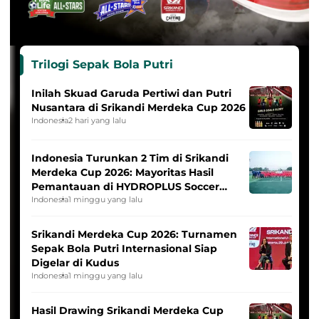
Trilogi Sepak Bola Putri
Inilah Skuad Garuda Pertiwi dan Putri
Nusantara di Srikandi Merdeka Cup 2026
Indonesia
2 hari yang lalu
Indonesia Turunkan 2 Tim di Srikandi
Merdeka Cup 2026: Mayoritas Hasil
Pemantauan di HYDROPLUS Soccer
League
Indonesia
1 minggu yang lalu
Srikandi Merdeka Cup 2026: Turnamen
Sepak Bola Putri Internasional Siap
Digelar di Kudus
Indonesia
1 minggu yang lalu
Hasil Drawing Srikandi Merdeka Cup