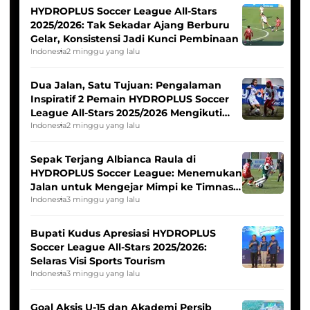
HYDROPLUS Soccer League All-Stars
2025/2026: Tak Sekadar Ajang Berburu
Gelar, Konsistensi Jadi Kunci Pembinaan
Indonesia
2 minggu yang lalu
Dua Jalan, Satu Tujuan: Pengalaman
Inspiratif 2 Pemain HYDROPLUS Soccer
League All-Stars 2025/2026 Mengikuti
Seleksi Timnas Indonesia Putri
Indonesia
2 minggu yang lalu
Sepak Terjang Albianca Raula di
HYDROPLUS Soccer League: Menemukan
Jalan untuk Mengejar Mimpi ke Timnas
Indonesia Putri
Indonesia
3 minggu yang lalu
Bupati Kudus Apresiasi HYDROPLUS
Soccer League All-Stars 2025/2026:
Selaras Visi Sports Tourism
Indonesia
3 minggu yang lalu
Goal Aksis U-15 dan Akademi Persib