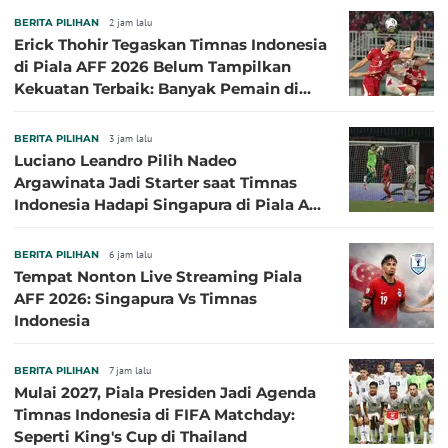
BERITA PILIHAN
2 jam lalu
Erick Thohir Tegaskan Timnas Indonesia
di Piala AFF 2026 Belum Tampilkan
Kekuatan Terbaik: Banyak Pemain di
Eropa Tidak Bisa Berpartisipasi
BERITA PILIHAN
3 jam lalu
Luciano Leandro Pilih Nadeo
Argawinata Jadi Starter saat Timnas
Indonesia Hadapi Singapura di Piala AFF
2026: Pengalaman Jadi Kunci
BERITA PILIHAN
6 jam lalu
Tempat Nonton Live Streaming Piala
AFF 2026: Singapura Vs Timnas
Indonesia
BERITA PILIHAN
7 jam lalu
Mulai 2027, Piala Presiden Jadi Agenda
Timnas Indonesia di FIFA Matchday:
Seperti King's Cup di Thailand