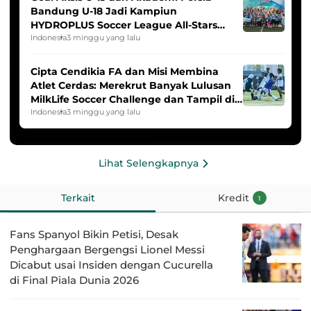
Bandung U-18 Jadi Kampiun
HYDROPLUS Soccer League All-Stars
2025/2026
Indonesia
3 minggu yang lalu
Cipta Cendikia FA dan Misi Membina
Atlet Cerdas: Merekrut Banyak Lulusan
MilkLife Soccer Challenge dan Tampil di
HYDROPLUS Soccer League
Indonesia
3 minggu yang lalu
Lihat Selengkapnya
Terkait
Kredit
1
Fans Spanyol Bikin Petisi, Desak
Penghargaan Bergengsi Lionel Messi
Dicabut usai Insiden dengan Cucurella
di Final Piala Dunia 2026