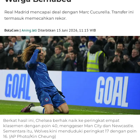
Real Madrid mencapai deal dengan Marc Cucurella. Transfer ini
termasuk memecahkan rekor.
BolaCom |
Aning Jati
Diterbitkan 15 Juni 2026, 11:15 WIB
Berkat hasil ini, Chelsea berhak naik ke peringkat empat
klasemen dengan poin 40, menggeser Man City dan Newcastle.
Sementara itu, Wolves kini menduduki peringkat 17 dengan poin
16. (AP Photo/Kin Cheung)