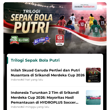
Trilogi Sepak Bola Putri
Inilah Skuad Garuda Pertiwi dan Putri
Nusantara di Srikandi Merdeka Cup 2026
Indonesia
1 hari yang lalu
Indonesia Turunkan 2 Tim di Srikandi
Merdeka Cup 2026: Mayoritas Hasil
Pemantauan di HYDROPLUS Soccer
League
Indonesia
1 minggu yang lalu