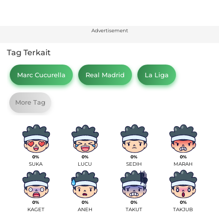
Advertisement
Tag Terkait
Marc Cucurella
Real Madrid
La Liga
More Tag
0%
0%
0%
0%
SUKA
LUCU
SEDIH
MARAH
0%
0%
0%
0%
KAGET
ANEH
TAKUT
TAKJUB