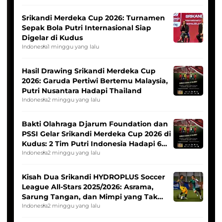
Srikandi Merdeka Cup 2026: Turnamen
Sepak Bola Putri Internasional Siap
Digelar di Kudus
Indonesia
1 minggu yang lalu
Hasil Drawing Srikandi Merdeka Cup
2026: Garuda Pertiwi Bertemu Malaysia,
Putri Nusantara Hadapi Thailand
Indonesia
2 minggu yang lalu
Bakti Olahraga Djarum Foundation dan
PSSI Gelar Srikandi Merdeka Cup 2026 di
Kudus: 2 Tim Putri Indonesia Hadapi 6
Tim Asia
Indonesia
2 minggu yang lalu
Kisah Dua Srikandi HYDROPLUS Soccer
League All-Stars 2025/2026: Asrama,
Sarung Tangan, dan Mimpi yang Tak
Pernah Padam
Indonesia
2 minggu yang lalu