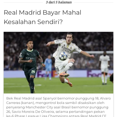
3 dari 5 halaman
Real Madrid Bayar Mahal
Kesalahan Sendiri?
Bek Real Madrid asal Spanyol bernomor punggung 18, Alvaro
Carreras (kanan), mengontrol bola sambil disaksikan oleh
penyerang Manchester City asal Brasil bernomor punggung
26, Savio Moreira De Oliveira, selama pertandingan pekan
ke-6 Phase League Liga Champions antara Real Madrid CF